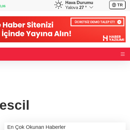
Hava Durumu
GBP
CHF
TR
0,12
64,1849
%0,16
58,8721
%-0,09
Yalova
27 °
escil
En Çok Okunan Haberler