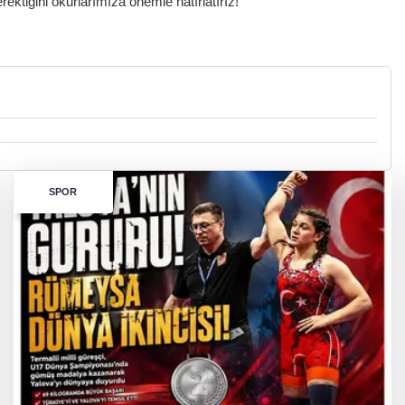
ktiğini okurlarımıza önemle hatırlatırız!
SPOR