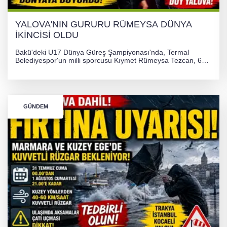
YALOVA'NIN GURURU RÜMEYSA DÜNYA
İKİNCİSİ OLDU
Bakü'deki U17 Dünya Güreş Şampiyonası'nda, Termal
Belediyespor'un milli sporcusu Kıymet Rümeysa Tezcan, 69
kilogram kategorisinde dünya ikincisi olarak gümüş madalya
kazandı ve Yalova ile Türkiye'yi gururlandırdı.
GÜNDEM