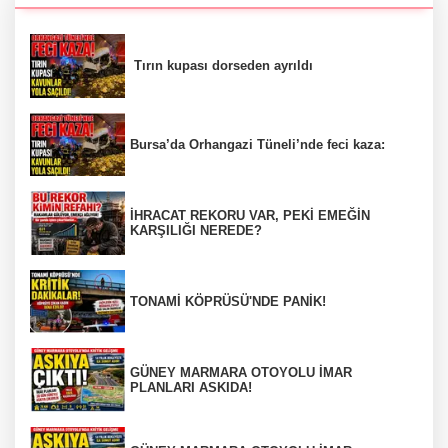
Tırın kupası dorseden ayrıldı
Bursa’da Orhangazi Tüneli’nde feci kaza:
İHRACAT REKORU VAR, PEKİ EMEĞİN
KARŞILIĞI NEREDE?
TONAMİ KÖPRÜSÜ'NDE PANİK!
GÜNEY MARMARA OTOYOLU İMAR
PLANLARI ASKIDA!