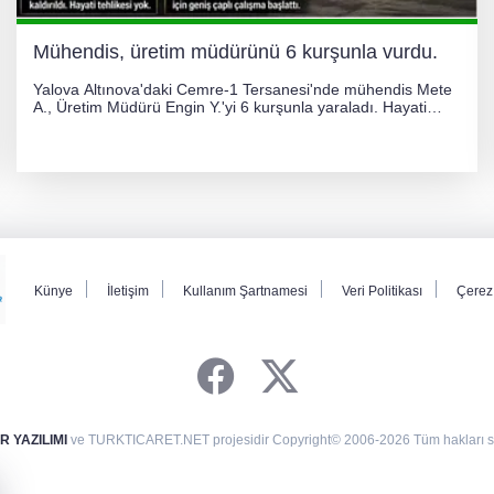
Mühendis, üretim müdürünü 6 kurşunla vurdu.
Yalova Altınova'daki Cemre-1 Tersanesi'nde mühendis Mete
A., Üretim Müdürü Engin Y.'yi 6 kurşunla yaraladı. Hayati
tehlikesi bulunmayan Engin Y. hastaneye kaldırılırken, kaçan
şüphelinin yakalanması için geniş çaplı soruşturma başlatıldı.
Künye
İletişim
Kullanım Şartnamesi
Veri Politikası
Çerez 
 YAZILIMI
ve TURKTICARET.NET projesidir Copyright© 2006-2026 Tüm hakları sak