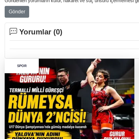
Gönderilen yorumların küfür, hakaret ve suç unsuru içermemesi gere
Gönder
Yorumlar (
0
)
SPOR