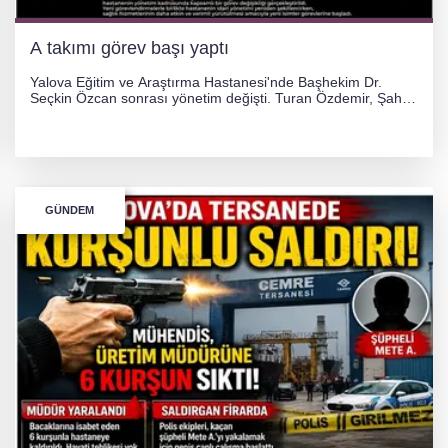
A takımı görev başı yaptı
Yalova Eğitim ve Araştırma Hastanesi'nde Başhekim Dr.
Seçkin Özcan sonrası yönetim değişti. Turan Özdemir, Şahin
Bozkurt, Özlem Kotbaş ve Mustafa Aka yeni idari görevlerine
atanarak sağlık hizmetlerini etkinleştirme sürecini başlattı.
GÜNDEM