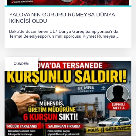
YALOVA'NIN GURURU RÜMEYSA DÜNYA
İKİNCİSİ OLDU
Bakü'de düzenlenen U17 Dünya Güreş Şampiyonası'nda,
Termal Belediyespor'un milli sporcusu Kıymet Rümeysa
Tezcan, 69 kilogram kategorisinde dünya ikincisi olarak
gümüş madalya kazandı.
GÜNDEM