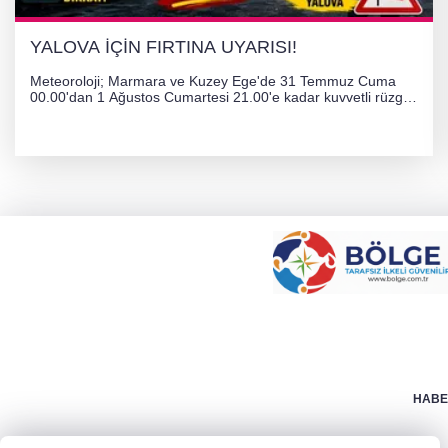
YALOVA İÇİN FIRTINA UYARISI!
Meteoroloji; Marmara ve Kuzey Ege'de 31 Temmuz Cuma
00.00'dan 1 Ağustos Cumartesi 21.00'e kadar kuvvetli rüzgar
ve fırtına bekliyor. İstanbul, Yalova, Kocaeli ve Trakya'da
ulaşımda aksamalar ve olumsuzluklara karşı vatandaşlar
uyarıldı.
HABER