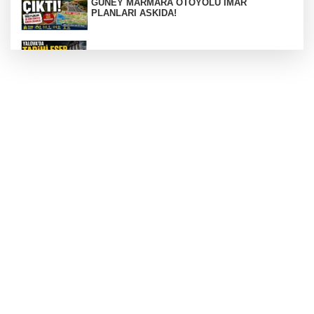
GÜNEY MARMARA OTOYOLU İMAR
PLANLARI ASKIDA!
256 PARÇA ESER ELE GEÇİRİLDİ
Görüntüler yapay zekamı ?
Otomobil Hurdaya Döndü
Yalova'da Ebubekir İçin Umut Seferberliği