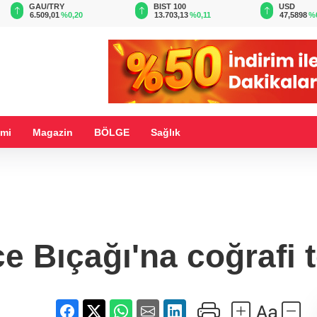
BIST 100
USD
EUR
13.703,13
%0,11
47,5898
%0,06
55,0671
%
mi
Magazin
BÖLGE
Sağlık
e Bıçağı'na coğrafi t