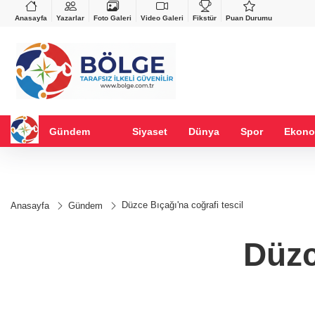
VND
GAU/TRY
%0,37
0,0018
%0,14
6.509,01
%0,20
Anasayfa
Yazarlar
Foto Galeri
Video Galeri
Fikstür
Puan Durumu
Gündem
Siyaset
Dünya
Spor
Ekono
Düzce Bıçağı'na coğrafi tescil
Anasayfa
Gündem
Düzc