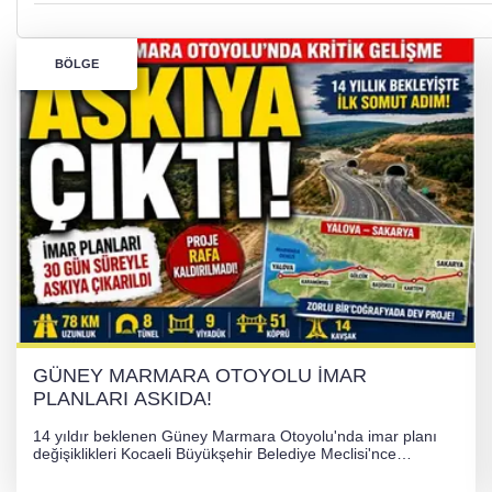
BÖLGE
GÜNEY MARMARA OTOYOLU İMAR
PLANLARI ASKIDA!
14 yıldır beklenen Güney Marmara Otoyolu'nda imar planı
değişiklikleri Kocaeli Büyükşehir Belediye Meclisi'nce
onaylanarak 30 gün süreyle askıya çıkarıldı. Projenin Yalova-
Kocaeli arasını rahatlatması ve resmi sürecin devam ettiği