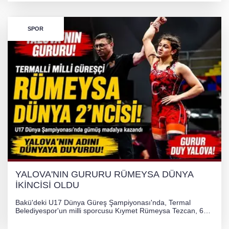
SPOR
YALOVA'NIN GURURU RÜMEYSA DÜNYA
İKİNCİSİ OLDU
Bakü'deki U17 Dünya Güreş Şampiyonası'nda, Termal
Belediyespor'un milli sporcusu Kıymet Rümeysa Tezcan, 69
kilogram kategorisinde dünya ikincisi olarak gümüş madalya
kazandı ve Yalova ile Türkiye'yi gururlandırdı.