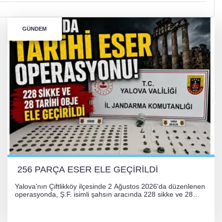
GÜNDEM
256 PARÇA ESER ELE GEÇİRİLDİ
Yalova'nın Çiftlikköy ilçesinde 2 Ağustos 2026'da düzenlenen
operasyonda, Ş.F. isimli şahsın aracında 228 sikke ve 28
obje olmak üzere toplam 256 tarihi eser ele geçirildi. Şüpheli
hakkında adli işlem başlatıldı.