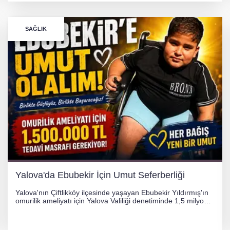
SAĞLIK
Yalova'da Ebubekir İçin Umut Seferberliği
Yalova'nın Çiftlikköy ilçesinde yaşayan Ebubekir Yıldırmış'ın
omurilik ameliyatı için Yalova Valiliği denetiminde 1,5 milyon
TL'lik yardım kampanyası başlatıldı. Hayırseverlerin
desteğiyle tedavi masraflarının karşılanması hedefleniyor.