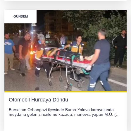
bildirildi.
GÜNDEM
Otomobil Hurdaya Döndü
Bursa'nın Orhangazi ilçesinde Bursa-Yalova karayolunda
meydana gelen zincirleme kazada, manevra yapan M.Ü. (35)
yönetimindeki 06 GS 328 plakalı otomobil ağaca çarparak
hurdaya döndü. Hafif yaralanan sürücü, Orhangazi Devlet
Hastanesi'ne kaldırıldı.