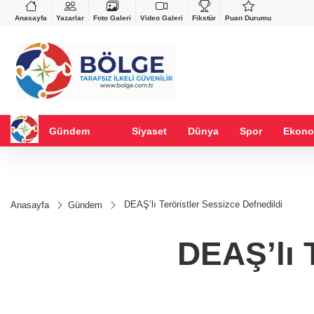
VND
GAU/TRY
%-0,22
0,0018
%0,32
6.660,55
%2,59
Anasayfa
Yazarlar
Foto Galeri
Video Galeri
Fikstür
Puan Durumu
Gündem
Siyaset
Dünya
Spor
Ekono
DEAŞ’lı Teröristler Sessizce Defnedildi
Anasayfa
Gündem
DEAŞ’lı T