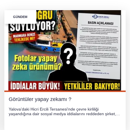
GÜNDEM
Görüntüler yapay zekamı ?
Yalova'daki Hicri Ercili Tersanesi'nde çevre kirliliği
yaşandığına dair sosyal medya iddialarını reddeden şirket,
görüntülerin yapay zekayla oluşturulduğunu savundu. Olayla
ilgili hukuki süreç başlatılırken gözler resmi incelemelere
çevrildi.