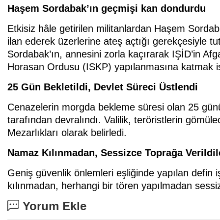
Haşem Sordabak’ın geçmişi kan dondurdu
Etkisiz hâle getirilen militanlardan Haşem Sordab
ilan ederek üzerlerine ateş açtığı gerekçesiyle t
Sordabak’ın, annesini zorla kaçırarak IŞİD’in Af
Horasan Ordusu (ISKP) yapılanmasına katmak isted
25 Gün Bekletildi, Devlet Süreci Üstlendi
Cenazelerin morgda bekleme süresi olan 25 günün
tarafından devralındı. Valilik, teröristlerin göm
Mezarlıkları olarak belirledi.
Namaz Kılınmadan, Sessizce Toprağa Verildil
Geniş güvenlik önlemleri eşliğinde yapılan def
kılınmadan, herhangi bir tören yapılmadan sessiz 
Yorum Ekle