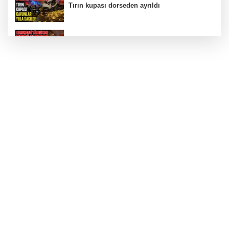
Tırın kupası dorseden ayrıldı
Bursa’da Orhangazi Tüneli’nde feci kaza:
İHRACAT REKORU VAR, PEKİ EMEĞİN
KARŞILIĞI NEREDE?
TONAMİ KÖPRÜSÜ'NDE PANİK!
GÜNEY MARMARA OTOYOLU İMAR
PLANLARI ASKIDA!