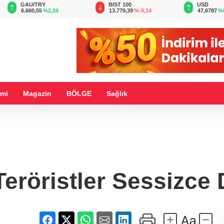
BIST 100
USD
EUR
13.779,39
%-0,14
47,6787
%0,18
55,1254
%
mi
Magazin
BÖLGE
Sağlık
eröristler Sessizce 