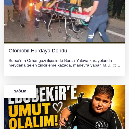
Otomobil Hurdaya Döndü
Bursa'nın Orhangazi ilçesinde Bursa-Yalova karayolunda
meydana gelen zincirleme kazada, manevra yapan M.Ü. (35)
yönetimindeki 06 GS 328 plakalı otomobil ağaca çarparak
hurdaya döndü. Hafif yaralanan sürücü, Orhangazi Devlet
Hastanesi'ne kaldırıldı.
SAĞLIK