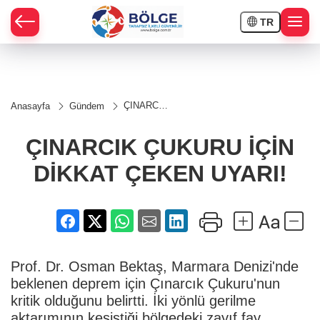
TR
HÇE
ÇINARCIK
Anasayfa
Gündem
ÇUKURU
RAY
İÇİN
DİKKAT
ÇINARCIK ÇUKURU İÇİN
ÇEKEN
SPOR
UYARI!
DİKKAT ÇEKEN UYARI!
OR
Prof. Dr. Osman Bektaş, Marmara Denizi'nde
beklenen deprem için Çınarcık Çukuru'nun
kritik olduğunu belirtti. İki yönlü gerilme
aktarımının kesiştiği bölgedeki zayıf fay