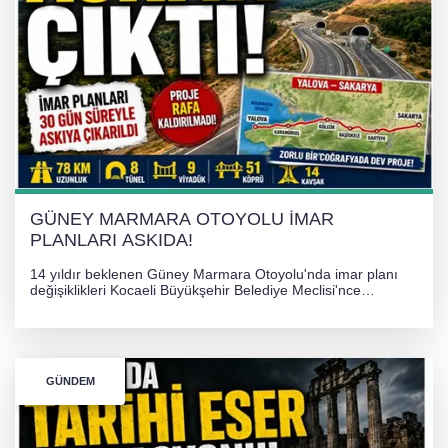
TONAMİ KÖPRÜSÜ'NDE PANİK!
GÜNEY MARMARA OTOYOLU İMAR
PLANLARI ASKIDA!
GÜNEY MARMARA OTOYOLU İMAR
PLANLARI ASKIDA!
14 yıldır beklenen Güney Marmara Otoyolu'nda imar planı
değişiklikleri Kocaeli Büyükşehir Belediye Meclisi'nce
onaylanarak 30 gün süreyle askıya çıkarıldı. Projenin Yalova-
Kocaeli arasını rahatlatması ve resmi sürecin devam ettiği
bildirildi.
GÜNDEM