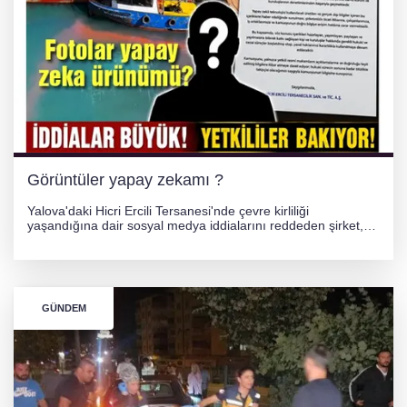
Görüntüler yapay zekamı ?
Yalova'daki Hicri Ercili Tersanesi'nde çevre kirliliği
yaşandığına dair sosyal medya iddialarını reddeden şirket,
görüntülerin yapay zekayla oluşturulduğunu savundu. Olayla
ilgili hukuki süreç başlatılırken gözler resmi incelemelere
çevrildi.
GÜNDEM