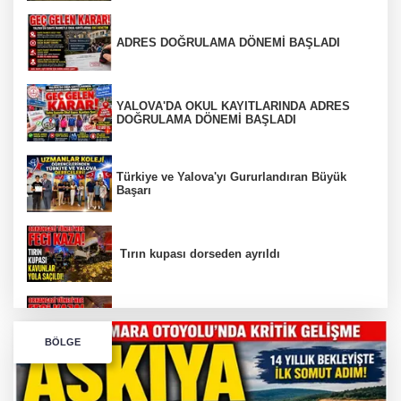
ADRES DOĞRULAMA DÖNEMİ BAŞLADI
YALOVA'DA OKUL KAYITLARINDA ADRES
DOĞRULAMA DÖNEMİ BAŞLADI
Türkiye ve Yalova'yı Gururlandıran Büyük
Başarı
Tırın kupası dorseden ayrıldı
Bursa’da Orhangazi Tüneli’nde feci kaza:
BÖLGE
İHRACAT REKORU VAR, PEKİ EMEĞİN
KARŞILIĞI NEREDE?