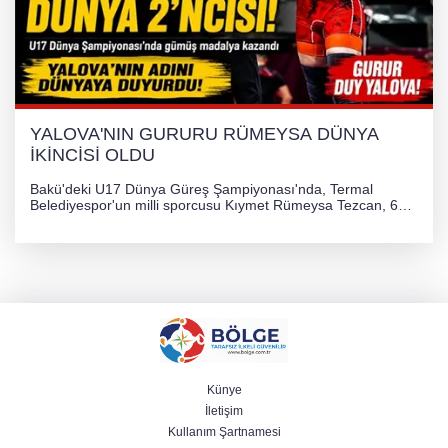
YALOVA'NIN GURURU RÜMEYSA DÜNYA
İKİNCİSİ OLDU
Bakü'deki U17 Dünya Güreş Şampiyonası'nda, Termal
Belediyespor'un milli sporcusu Kıymet Rümeysa Tezcan, 69
kilogram kategorisinde dünya ikincisi olarak gümüş madalya
kazandı ve Yalova ile Türkiye'yi gururlandırdı.
Künye
İletişim
Kullanım Şartnamesi