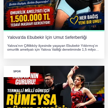
Yalova'da Ebubekir İçin Umut Seferberliği
Yalova'nın Çiftlikköy ilçesinde yaşayan Ebubekir Yıldırmış'ın
omurilik ameliyatı için Yalova Valiliği denetiminde 1,5 milyon
TL'lik yardım kampanyası başlatıldı. Hayırseverlerin
desteğiyle tedavi masraflarının karşılanması hedefleniyor.
SPOR