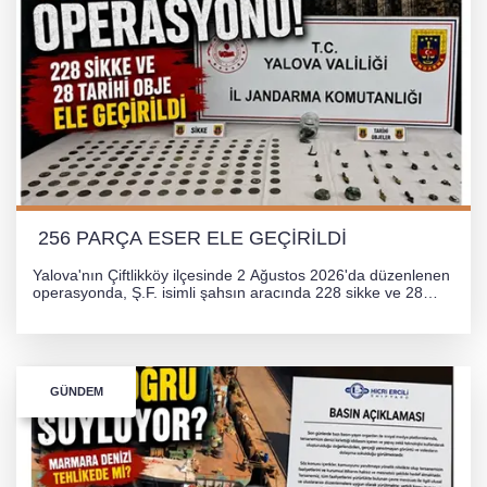
256 PARÇA ESER ELE GEÇİRİLDİ
Yalova'nın Çiftlikköy ilçesinde 2 Ağustos 2026'da düzenlenen
operasyonda, Ş.F. isimli şahsın aracında 228 sikke ve 28
obje olmak üzere toplam 256 tarihi eser ele geçirildi. Şüpheli
hakkında adli işlem başlatıldı.
GÜNDEM