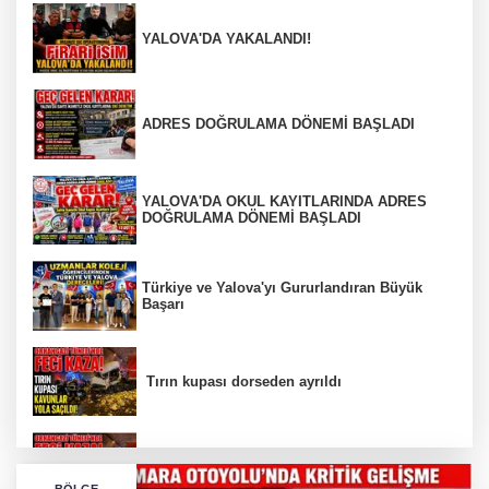
YALOVA'DA YAKALANDI!
ADRES DOĞRULAMA DÖNEMİ BAŞLADI
YALOVA'DA OKUL KAYITLARINDA ADRES
DOĞRULAMA DÖNEMİ BAŞLADI
Türkiye ve Yalova'yı Gururlandıran Büyük
Başarı
Tırın kupası dorseden ayrıldı
Bursa’da Orhangazi Tüneli’nde feci kaza:
BÖLGE