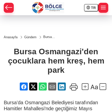
TR
HÇE
Bursa
Anasayfa
Gündem
Osmangazi'den
RAY
çocuklara hem
kreş, hem park
Bursa Osmangazi'den
SPOR
çocuklara hem kreş, hem
OR
park
Bursa'da Osmangazi Belediyesi tarafından
Hamitler Mahallesi’nde geçtiğimiz Mayıs