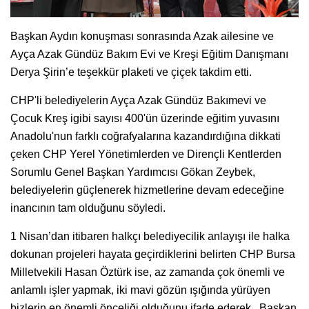
Başkan Aydın konuşması sonrasında Azak ailesine ve
Ayça Azak Gündüz Bakım Evi ve Kreşi Eğitim Danışmanı
Derya Şirin’e teşekkür plaketi ve çiçek takdim etti.
CHP'li belediyelerin Ayça Azak Gündüz Bakımevi ve
Çocuk Kreş igibi sayısı 400'ün üzerinde eğitim yuvasını
Anadolu'nun farklı coğrafyalarına kazandırdığına dikkati
çeken CHP Yerel Yönetimlerden ve Dirençli Kentlerden
Sorumlu Genel Başkan Yardımcısı Gökan Zeybek,
belediyelerin güçlenerek hizmetlerine devam edeceğine
inancının tam olduğunu söyledi.
1 Nisan’dan itibaren halkçı belediyecilik anlayışı ile halka
dokunan projeleri hayata geçirdiklerini belirten CHP Bursa
Milletvekili Hasan Öztürk ise, az zamanda çok önemli ve
anlamlı işler yapmak, iki mavi gözün ışığında yürüyen
bizlerin en önemli önceliği olduğunu ifade ederek, Başkan