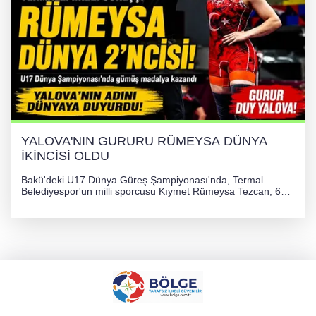
YALOVA'NIN GURURU RÜMEYSA DÜNYA
İKİNCİSİ OLDU
Bakü'deki U17 Dünya Güreş Şampiyonası'nda, Termal
Belediyespor'un milli sporcusu Kıymet Rümeysa Tezcan, 69
kilogram kategorisinde dünya ikincisi olarak gümüş madalya
kazandı ve Yalova ile Türkiye'yi gururlandırdı.