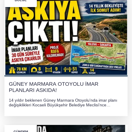
İHRACAT REKORU VAR, PEKİ EMEĞİN
KARŞILIĞI NEREDE?
TONAMİ KÖPRÜSÜ'NDE PANİK!
GÜNEY MARMARA OTOYOLU İMAR
PLANLARI ASKIDA!
GÜNEY MARMARA OTOYOLU İMAR
PLANLARI ASKIDA!
14 yıldır beklenen Güney Marmara Otoyolu'nda imar planı
değişiklikleri Kocaeli Büyükşehir Belediye Meclisi'nce
onaylanarak 30 gün süreyle askıya çıkarıldı. Projenin Yalova-
Kocaeli arasını rahatlatması ve resmi sürecin devam ettiği
bildirildi.
GÜNDEM