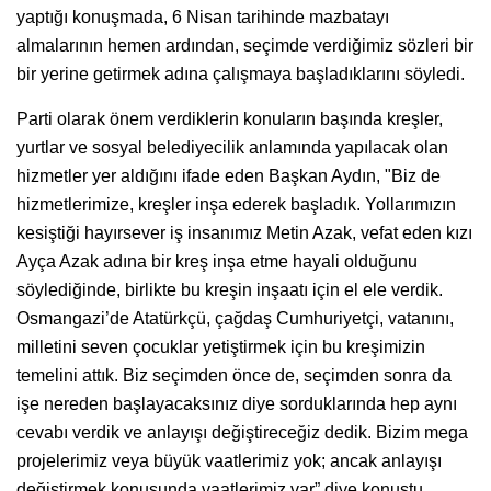
yaptığı konuşmada, 6 Nisan tarihinde mazbatayı
almalarının hemen ardından, seçimde verdiğimiz sözleri bir
bir yerine getirmek adına çalışmaya başladıklarını söyledi.
Parti olarak önem verdiklerin konuların başında kreşler,
yurtlar ve sosyal belediyecilik anlamında yapılacak olan
hizmetler yer aldığını ifade eden Başkan Aydın, "Biz de
hizmetlerimize, kreşler inşa ederek başladık. Yollarımızın
kesiştiği hayırsever iş insanımız Metin Azak, vefat eden kızı
Ayça Azak adına bir kreş inşa etme hayali olduğunu
söylediğinde, birlikte bu kreşin inşaatı için el ele verdik.
Osmangazi’de Atatürkçü, çağdaş Cumhuriyetçi, vatanını,
milletini seven çocuklar yetiştirmek için bu kreşimizin
temelini attık. Biz seçimden önce de, seçimden sonra da
işe nereden başlayacaksınız diye sorduklarında hep aynı
cevabı verdik ve anlayışı değiştireceğiz dedik. Bizim mega
projelerimiz veya büyük vaatlerimiz yok; ancak anlayışı
değiştirmek konusunda vaatlerimiz var” diye konuştu.