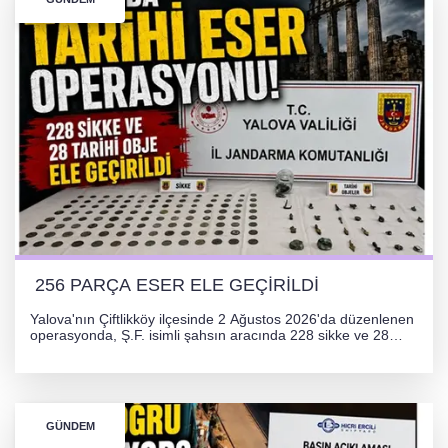
256 PARÇA ESER ELE GEÇİRİLDİ
Yalova'nın Çiftlikköy ilçesinde 2 Ağustos 2026'da düzenlenen
operasyonda, Ş.F. isimli şahsın aracında 228 sikke ve 28
obje olmak üzere toplam 256 tarihi eser ele geçirildi. Şüpheli
hakkında adli işlem başlatıldı.
GÜNDEM