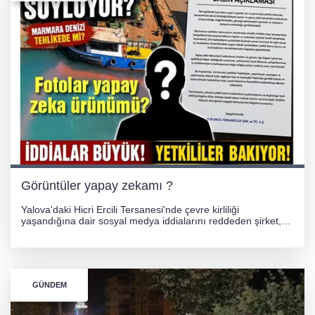
Görüntüler yapay zekamı ?
Yalova'daki Hicri Ercili Tersanesi'nde çevre kirliliği
yaşandığına dair sosyal medya iddialarını reddeden şirket,
görüntülerin yapay zekayla oluşturulduğunu savundu. Olayla
ilgili hukuki süreç başlatılırken gözler resmi incelemelere
çevrildi.
GÜNDEM