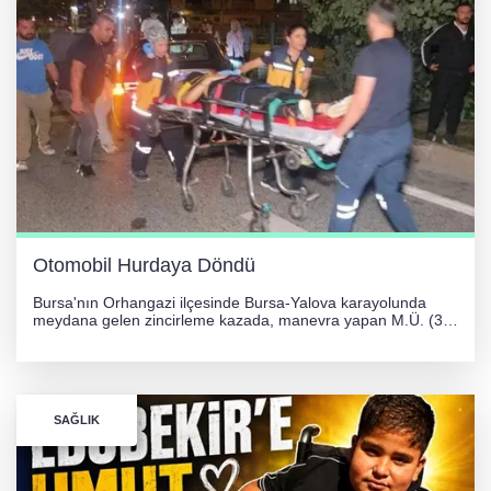
Otomobil Hurdaya Döndü
Bursa'nın Orhangazi ilçesinde Bursa-Yalova karayolunda
meydana gelen zincirleme kazada, manevra yapan M.Ü. (35)
yönetimindeki 06 GS 328 plakalı otomobil ağaca çarparak
hurdaya döndü. Hafif yaralanan sürücü, Orhangazi Devlet
Hastanesi'ne kaldırıldı.
SAĞLIK