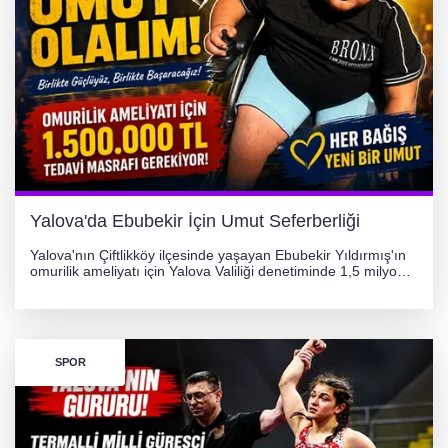
Yalova'da Ebubekir İçin Umut Seferberliği
Yalova'nın Çiftlikköy ilçesinde yaşayan Ebubekir Yıldırmış'ın
omurilik ameliyatı için Yalova Valiliği denetiminde 1,5 milyon
TL'lik yardım kampanyası başlatıldı. Hayırseverlerin
desteğiyle tedavi masraflarının karşılanması hedefleniyor.
SPOR