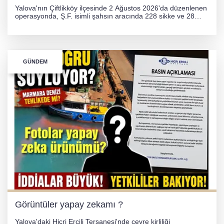
Yalova'nın Çiftlikköy ilçesinde 2 Ağustos 2026'da düzenlenen
operasyonda, Ş.F. isimli şahsın aracında 228 sikke ve 28
obje olmak üzere toplam 256 tarihi eser ele geçirildi. Şüpheli
hakkında adli işlem başlatıldı.
GÜNDEM
Görüntüler yapay zekamı ?
Yalova'daki Hicri Ercili Tersanesi'nde çevre kirliliği