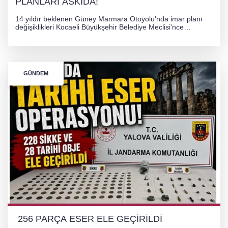
PLANLARI ASKIDA!
14 yıldır beklenen Güney Marmara Otoyolu'nda imar planı
değişiklikleri Kocaeli Büyükşehir Belediye Meclisi'nce
onaylanarak 30 gün süreyle askıya çıkarıldı. Projenin Yalova-
Kocaeli arasını rahatlatması ve resmi sürecin devam ettiği
bildirildi.
GÜNDEM
256 PARÇA ESER ELE GEÇİRİLDİ