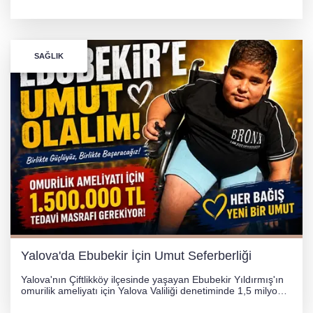
yönetimindeki 06 GS 328 plakalı otomobil ağaca çarparak
hurdaya döndü. Hafif yaralanan sürücü, Orhangazi Devlet
Hastanesi'ne kaldırıldı.
SAĞLIK
Yalova'da Ebubekir İçin Umut Seferberliği
Yalova'nın Çiftlikköy ilçesinde yaşayan Ebubekir Yıldırmış'ın
omurilik ameliyatı için Yalova Valiliği denetiminde 1,5 milyon
TL'lik yardım kampanyası başlatıldı. Hayırseverlerin
desteğiyle tedavi masraflarının karşılanması hedefleniyor.