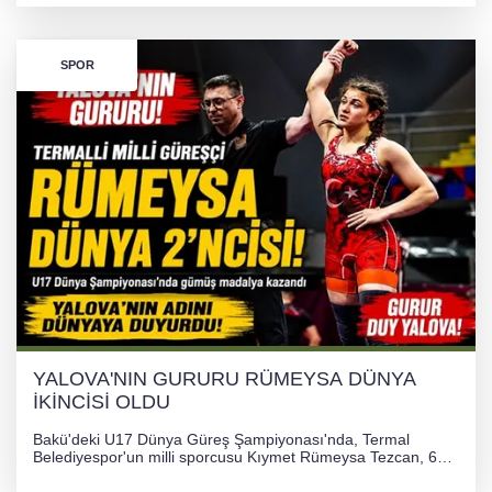
SPOR
YALOVA'NIN GURURU RÜMEYSA DÜNYA
İKİNCİSİ OLDU
Bakü'deki U17 Dünya Güreş Şampiyonası'nda, Termal
Belediyespor'un milli sporcusu Kıymet Rümeysa Tezcan, 69
kilogram kategorisinde dünya ikincisi olarak gümüş madalya
kazandı ve Yalova ile Türkiye'yi gururlandırdı.