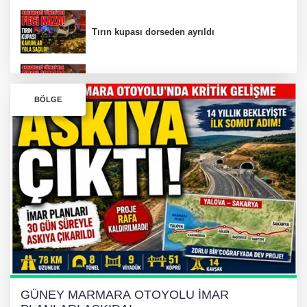
Tırın kupası dorseden ayrıldı
Bursa’da Orhangazi Tüneli’nde feci kaza:
BÖLGE
İHRACAT REKORU VAR, PEKİ EMEĞİN
KARŞILIĞI NEREDE?
TONAMİ KÖPRÜSÜ'NDE PANİK!
GÜNEY MARMARA OTOYOLU İMAR
PLANLARI ASKIDA!
GÜNEY MARMARA OTOYOLU İMAR