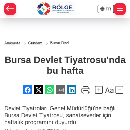
TR
HÇE
Bursa Devlet
Anasayfa
Gündem
Tiyatrosu'nda
RAY
bu hafta
Bursa Devlet Tiyatrosu'nda
SPOR
bu hafta
OR
Devlet Tiyatroları Genel Müdürlüğü'ne bağlı
Bursa Devlet Tiyatrosu, sanatseverler için
haftalık programını duyurdu.