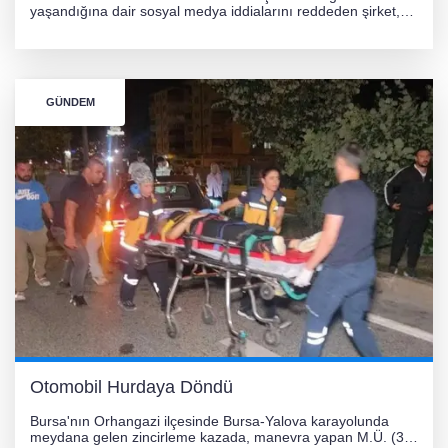
yaşandığına dair sosyal medya iddialarını reddeden şirket,
görüntülerin yapay zekayla oluşturulduğunu savundu. Olayla
ilgili hukuki süreç başlatılırken gözler resmi incelemelere
çevrildi.
GÜNDEM
Otomobil Hurdaya Döndü
Bursa'nın Orhangazi ilçesinde Bursa-Yalova karayolunda
meydana gelen zincirleme kazada, manevra yapan M.Ü. (35)