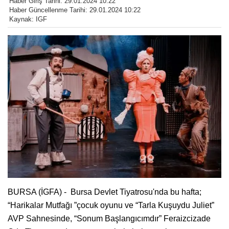
Haber Giriş Tarihi: 29.01.2024 10:22
Haber Güncellenme Tarihi: 29.01.2024 10:22
Kaynak: IGF
BURSA (İGFA) - Bursa Devlet Tiyatrosu'nda bu hafta;
“Harikalar Mutfağı ”çocuk oyunu ve “Tarla Kuşuydu Juliet”
AVP Sahnesinde, “Sonum Başlangıcımdır” Feraizcizade