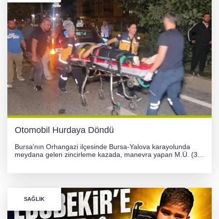
Otomobil Hurdaya Döndü
Bursa'nın Orhangazi ilçesinde Bursa-Yalova karayolunda
meydana gelen zincirleme kazada, manevra yapan M.Ü. (35)
yönetimindeki 06 GS 328 plakalı otomobil ağaca çarparak
hurdaya döndü. Hafif yaralanan sürücü, Orhangazi Devlet
Hastanesi'ne kaldırıldı.
SAĞLIK