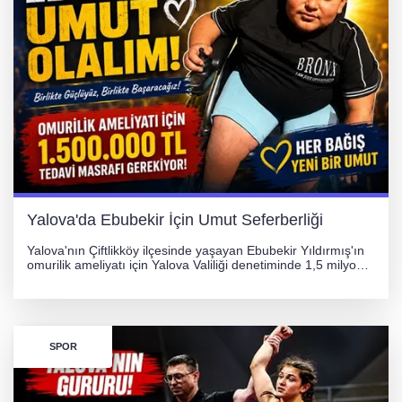
Yalova'da Ebubekir İçin Umut Seferberliği
Yalova'nın Çiftlikköy ilçesinde yaşayan Ebubekir Yıldırmış'ın
omurilik ameliyatı için Yalova Valiliği denetiminde 1,5 milyon
TL'lik yardım kampanyası başlatıldı. Hayırseverlerin
desteğiyle tedavi masraflarının karşılanması hedefleniyor.
SPOR