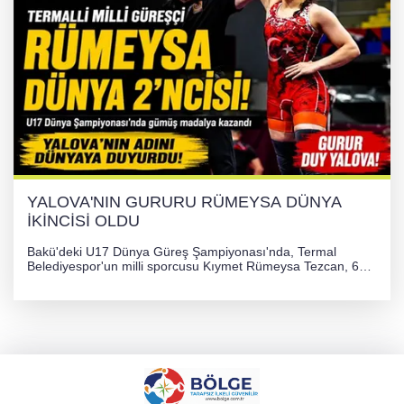
YALOVA'NIN GURURU RÜMEYSA DÜNYA
İKİNCİSİ OLDU
Bakü'deki U17 Dünya Güreş Şampiyonası'nda, Termal
Belediyespor'un milli sporcusu Kıymet Rümeysa Tezcan, 69
kilogram kategorisinde dünya ikincisi olarak gümüş madalya
kazandı ve Yalova ile Türkiye'yi gururlandırdı.