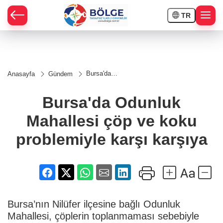
TR
HÇE
Bursa'da
Anasayfa
Gündem
Odunluk
RAY
Mahallesi
çöp ve
Bursa'da Odunluk
koku
SPOR
problemiyle
Mahallesi çöp ve koku
karşı
karşıya
OR
problemiyle karşı karşıya
Bursa’nın Nilüfer ilçesine bağlı Odunluk
Mahallesi, çöplerin toplanmaması sebebiyle