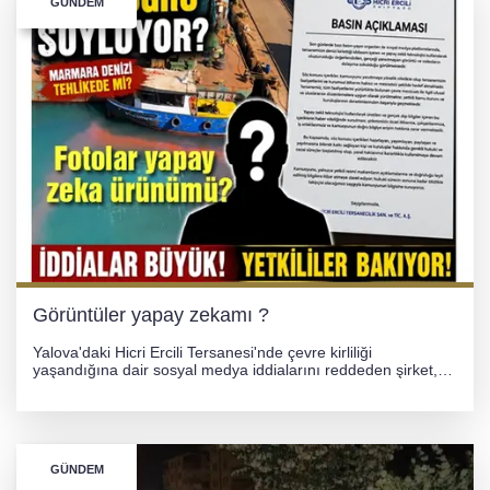
GÜNDEM
Görüntüler yapay zekamı ?
Yalova'daki Hicri Ercili Tersanesi'nde çevre kirliliği
yaşandığına dair sosyal medya iddialarını reddeden şirket,
görüntülerin yapay zekayla oluşturulduğunu savundu. Olayla
ilgili hukuki süreç başlatılırken gözler resmi incelemelere
çevrildi.
GÜNDEM