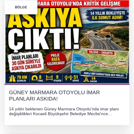
Bursa’da Orhangazi Tüneli’nde feci kaza:
BÖLGE
İHRACAT REKORU VAR, PEKİ EMEĞİN
KARŞILIĞI NEREDE?
TONAMİ KÖPRÜSÜ'NDE PANİK!
GÜNEY MARMARA OTOYOLU İMAR
PLANLARI ASKIDA!
GÜNEY MARMARA OTOYOLU İMAR
PLANLARI ASKIDA!
14 yıldır beklenen Güney Marmara Otoyolu'nda imar planı
değişiklikleri Kocaeli Büyükşehir Belediye Meclisi'nce
onaylanarak 30 gün süreyle askıya çıkarıldı. Projenin Yalova-
Kocaeli arasını rahatlatması ve resmi sürecin devam ettiği
bildirildi.