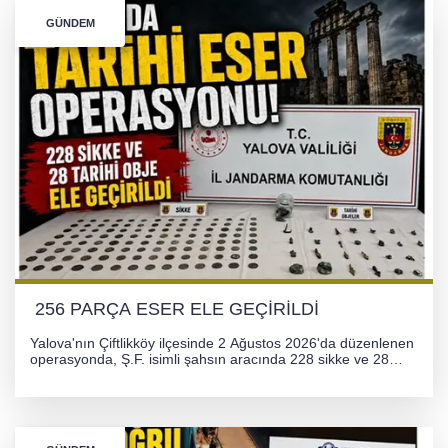
GÜNDEM
256 PARÇA ESER ELE GEÇİRİLDİ
Yalova'nın Çiftlikköy ilçesinde 2 Ağustos 2026'da düzenlenen
operasyonda, Ş.F. isimli şahsın aracında 228 sikke ve 28
obje olmak üzere toplam 256 tarihi eser ele geçirildi. Şüpheli
hakkında adli işlem başlatıldı.