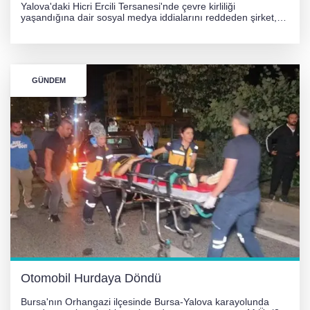
Yalova'daki Hicri Ercili Tersanesi'nde çevre kirliliği
yaşandığına dair sosyal medya iddialarını reddeden şirket,
görüntülerin yapay zekayla oluşturulduğunu savundu. Olayla
ilgili hukuki süreç başlatılırken gözler resmi incelemelere
çevrildi.
GÜNDEM
Otomobil Hurdaya Döndü
Bursa'nın Orhangazi ilçesinde Bursa-Yalova karayolunda