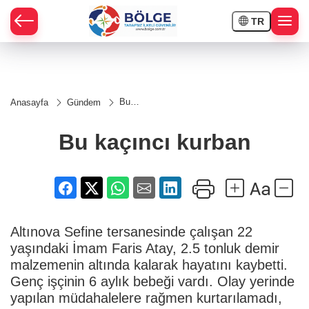
TR
HÇE
Bu
Anasayfa
Gündem
kaçıncı
RAY
kurban
Bu kaçıncı kurban
SPOR
OR
Altınova Sefine tersanesinde çalışan 22
yaşındaki İmam Faris Atay, 2.5 tonluk demir
malzemenin altında kalarak hayatını kaybetti.
Genç işçinin 6 aylık bebeği vardı. Olay yerinde
yapılan müdahalelere rağmen kurtarılamadı,