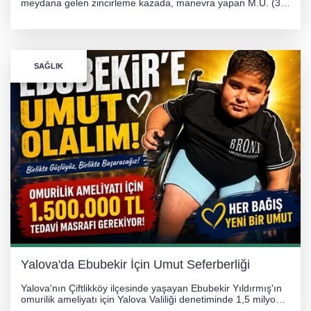
meydana gelen zincirleme kazada, manevra yapan M.Ü. (35)
yönetimindeki 06 GS 328 plakalı otomobil ağaca çarparak
hurdaya döndü. Hafif yaralanan sürücü, Orhangazi Devlet
Hastanesi'ne kaldırıldı.
SAĞLIK
Yalova'da Ebubekir İçin Umut Seferberliği
Yalova'nın Çiftlikköy ilçesinde yaşayan Ebubekir Yıldırmış'ın
omurilik ameliyatı için Yalova Valiliği denetiminde 1,5 milyon
TL'lik yardım kampanyası başlatıldı. Hayırseverlerin