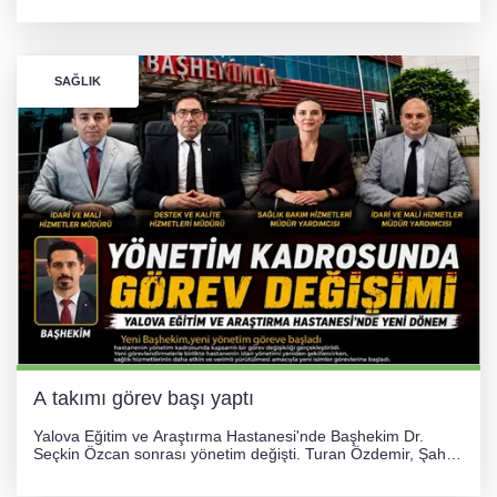
gümüş madalya kazandı.
SAĞLIK
A takımı görev başı yaptı
Yalova Eğitim ve Araştırma Hastanesi'nde Başhekim Dr.
Seçkin Özcan sonrası yönetim değişti. Turan Özdemir, Şahin
Bozkurt, Özlem Kotbaş ve Mustafa Aka yeni idari görevlerine
atanarak sağlık hizmetlerini etkinleştirme sürecini başlattı.