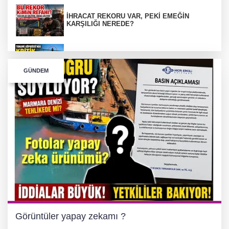
İHRACAT REKORU VAR, PEKİ EMEĞİN
KARŞILIĞI NEREDE?
TONAMİ KÖPRÜSÜ'NDE PANİK!
GÜNDEM
GÜNEY MARMARA OTOYOLU İMAR
PLANLARI ASKIDA!
GÜNEY MARMARA OTOYOLU İMAR
PLANLARI ASKIDA!
256 PARÇA ESER ELE GEÇİRİLDİ
Görüntüler yapay zekamı ?