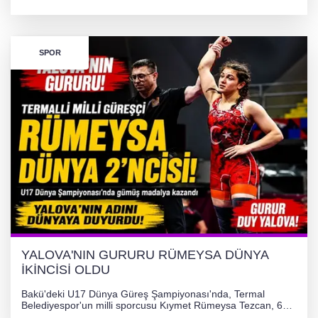
desteğiyle tedavi masraflarının karşılanması hedefleniyor.
SPOR
YALOVA'NIN GURURU RÜMEYSA DÜNYA
İKİNCİSİ OLDU
Bakü'deki U17 Dünya Güreş Şampiyonası'nda, Termal
Belediyespor'un milli sporcusu Kıymet Rümeysa Tezcan, 69
kilogram kategorisinde dünya ikincisi olarak gümüş madalya