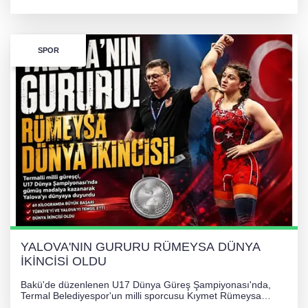
kazandı ve Yalova ile Türkiye'yi gururlandırdı.
SPOR
YALOVA'NIN GURURU RÜMEYSA DÜNYA
İKİNCİSİ OLDU
Bakü'de düzenlenen U17 Dünya Güreş Şampiyonası'nda,
Termal Belediyespor'un milli sporcusu Kıymet Rümeysa
Tezcan, 69 kilogram kategorisinde dünya ikincisi olarak