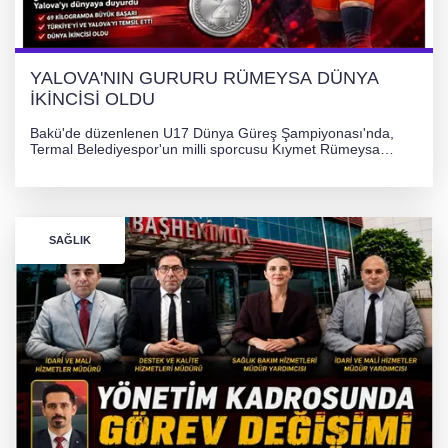
YALOVA'NIN GURURU RÜMEYSA DÜNYA
İKİNCİSİ OLDU
Bakü'de düzenlenen U17 Dünya Güreş Şampiyonası'nda,
Termal Belediyespor'un milli sporcusu Kıymet Rümeysa
Tezcan, 69 kilogram kategorisinde dünya ikincisi olarak
gümüş madalya kazandı.
SAĞLIK