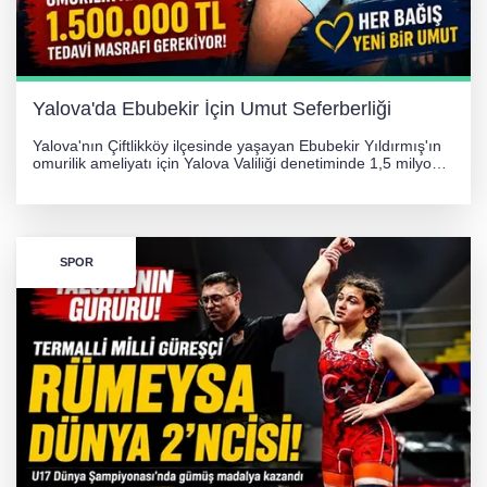
Yalova'da Ebubekir İçin Umut Seferberliği
Yalova'nın Çiftlikköy ilçesinde yaşayan Ebubekir Yıldırmış'ın
omurilik ameliyatı için Yalova Valiliği denetiminde 1,5 milyon
TL'lik yardım kampanyası başlatıldı. Hayırseverlerin
desteğiyle tedavi masraflarının karşılanması hedefleniyor.
SPOR