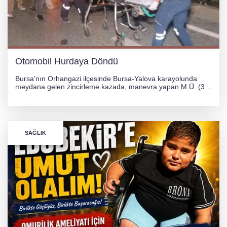
Otomobil Hurdaya Döndü
Bursa'nın Orhangazi ilçesinde Bursa-Yalova karayolunda
meydana gelen zincirleme kazada, manevra yapan M.Ü. (35)
yönetimindeki 06 GS 328 plakalı otomobil ağaca çarparak
hurdaya döndü. Hafif yaralanan sürücü, Orhangazi Devlet
Hastanesi'ne kaldırıldı.
SAĞLIK