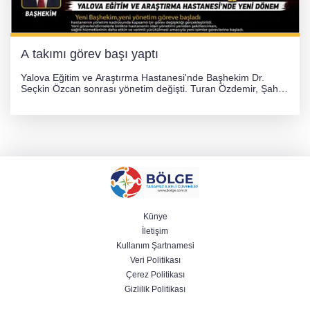
A takımı görev başı yaptı
Yalova Eğitim ve Araştırma Hastanesi'nde Başhekim Dr.
Seçkin Özcan sonrası yönetim değişti. Turan Özdemir, Şahin
Bozkurt, Özlem Kotbaş ve Mustafa Aka yeni idari görevlerine
atanarak sağlık hizmetlerini etkinleştirme sürecini başlattı.
Künye
İletişim
Kullanım Şartnamesi
Veri Politikası
Çerez Politikası
Gizlilik Politikası