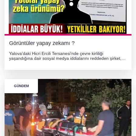
PLANLARI ASKIDA!
256 PARÇA ESER ELE GEÇİRİLDİ
Görüntüler yapay zekamı ?
Yalova'daki Hicri Ercili Tersanesi'nde çevre kirliliği
yaşandığına dair sosyal medya iddialarını reddeden şirket,
görüntülerin yapay zekayla oluşturulduğunu savundu. Olayla
ilgili hukuki süreç başlatılırken gözler resmi incelemelere
çevrildi.
GÜNDEM