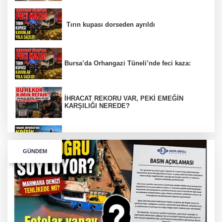
Tırın kupası dorseden ayrıldı
Bursa’da Orhangazi Tüneli’nde feci kaza:
İHRACAT REKORU VAR, PEKİ EMEĞİN
KARŞILIĞI NEREDE?
TONAMİ KÖPRÜSÜ'NDE PANİK!
GÜNDEM
GÜNEY MARMARA OTOYOLU İMAR
PLANLARI ASKIDA!
GÜNEY MARMARA OTOYOLU İMAR