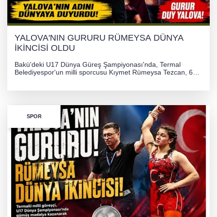
YALOVA'NIN GURURU RÜMEYSA DÜNYA
İKİNCİSİ OLDU
Bakü'deki U17 Dünya Güreş Şampiyonası'nda, Termal
Belediyespor'un milli sporcusu Kıymet Rümeysa Tezcan, 69
kilogram kategorisinde dünya ikincisi olarak gümüş madalya
kazandı ve Yalova ile Türkiye'yi gururlandırdı.
SPOR