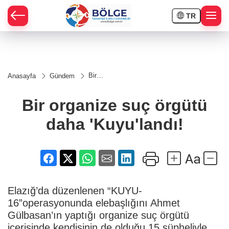
TR
HÇE
Bir
Anasayfa
Gündem
organize
RAY
suç örgütü
daha
Bir organize suç örgütü
'Kuyu'landı!
SPOR
daha 'Kuyu'landı!
OR
Elazığ’da düzenlenen “KUYU-
16”operasyonunda elebaşlığını Ahmet
Gülbasan’ın yaptığı organize suç örgütü
içerisinde kendisinin de olduğu 15 şüpheliyle