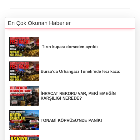
En Çok Okunan Haberler
Tırın kupası dorseden ayrıldı
Bursa’da Orhangazi Tüneli’nde feci kaza:
İHRACAT REKORU VAR, PEKİ EMEĞİN
KARŞILIĞI NEREDE?
TONAMİ KÖPRÜSÜ'NDE PANİK!