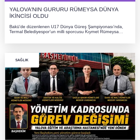
YALOVA'NIN GURURU RÜMEYSA DÜNYA
İKİNCİSİ OLDU
Bakü'de düzenlenen U17 Dünya Güreş Şampiyonası'nda,
Termal Belediyespor'un milli sporcusu Kıymet Rümeysa
Tezcan, 69 kilogram kategorisinde dünya ikincisi olarak
gümüş madalya kazandı.
SAĞLIK