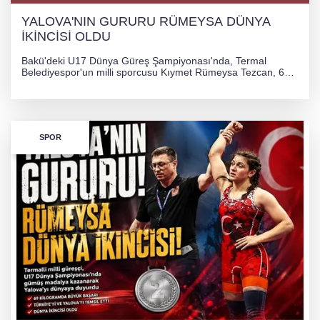
YALOVA'NIN GURURU RÜMEYSA DÜNYA
İKİNCİSİ OLDU
Bakü'deki U17 Dünya Güreş Şampiyonası'nda, Termal
Belediyespor'un milli sporcusu Kıymet Rümeysa Tezcan, 69
kilogram kategorisinde dünya ikincisi olarak gümüş madalya
kazandı ve Yalova ile Türkiye'yi gururlandırdı.
SPOR