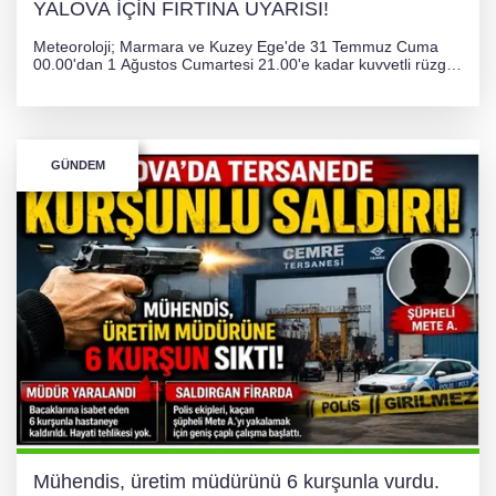
YALOVA İÇİN FIRTINA UYARISI!
Meteoroloji; Marmara ve Kuzey Ege'de 31 Temmuz Cuma
00.00'dan 1 Ağustos Cumartesi 21.00'e kadar kuvvetli rüzgar
ve fırtına bekliyor. İstanbul, Yalova, Kocaeli ve Trakya'da
ulaşımda aksamalar ve olumsuzluklara karşı vatandaşlar
uyarıldı.
GÜNDEM
Mühendis, üretim müdürünü 6 kurşunla vurdu.