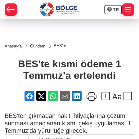
TR
HÇE
BES'te
Anasayfa
Gündem
kısmi
RAY
ödeme 1
Temmuz'a
BES'te kısmi ödeme 1
ertelendi
SPOR
Temmuz'a ertelendi
OR
BES'ten çıkmadan nakit ihtiyaçlarına çözüm
sunması amaçlanan kısmi çekiş uygulaması 1
Temmuz'da yürürlüğe girecek.