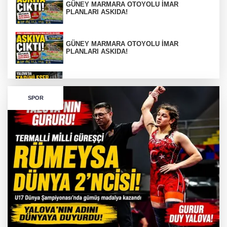
GÜNEY MARMARA OTOYOLU İMAR
PLANLARI ASKIDA!
GÜNEY MARMARA OTOYOLU İMAR
PLANLARI ASKIDA!
256 PARÇA ESER ELE GEÇİRİLDİ
SPOR
Görüntüler yapay zekamı ?
Otomobil Hurdaya Döndü
Yalova'da Ebubekir İçin Umut Seferberliği