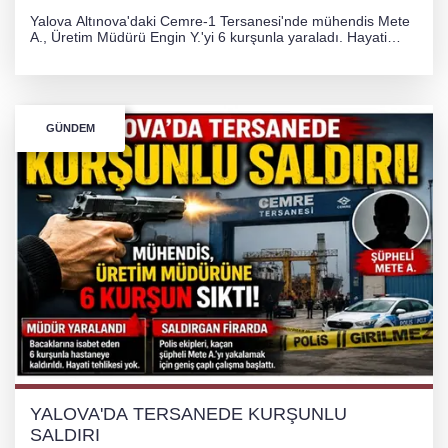
Yalova Altınova'daki Cemre-1 Tersanesi'nde mühendis Mete
A., Üretim Müdürü Engin Y.'yi 6 kurşunla yaraladı. Hayati
tehlikesi bulunmayan Engin Y. hastaneye kaldırılırken, kaçan
şüphelinin yakalanması için geniş çaplı soruşturma başlatıldı.
GÜNDEM
YALOVA'DA TERSANEDE KURŞUNLU
SALDIRI