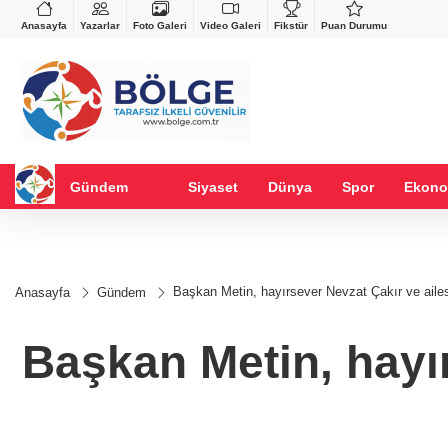
VND
GAU/TRY
%-0,22
0,0018
%0,26
6.583,06
%1,39
Anasayfa
Yazarlar
Foto Galeri
Video Galeri
Fikstür
Puan Durumu
Gündem
Siyaset
Dünya
Spor
Ekono
Başkan Metin, hayırsever Nevzat Çakır ve ailes
Anasayfa
Gündem
Başkan Metin, hayır