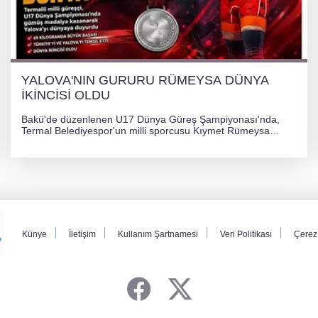
YALOVA'NIN GURURU RÜMEYSA DÜNYA
İKİNCİSİ OLDU
Bakü'de düzenlenen U17 Dünya Güreş Şampiyonası'nda,
Termal Belediyespor'un milli sporcusu Kıymet Rümeysa
Tezcan, 69 kilogram kategorisinde dünya ikincisi olarak
gümüş madalya kazandı.
Künye
İletişim
Kullanım Şartnamesi
Veri Politikası
Çerez 