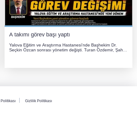
A takımı görev başı yaptı
Yalova Eğitim ve Araştırma Hastanesi'nde Başhekim Dr.
Seçkin Özcan sonrası yönetim değişti. Turan Özdemir, Şahin
Bozkurt, Özlem Kotbaş ve Mustafa Aka yeni idari görevlerine
atanarak sağlık hizmetlerini etkinleştirme sürecini başlattı.
Politikası
Gizlilik Politikası