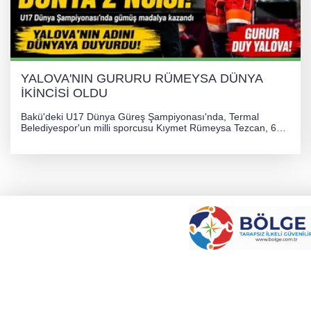
YALOVA'NIN GURURU RÜMEYSA DÜNYA
İKİNCİSİ OLDU
Bakü'deki U17 Dünya Güreş Şampiyonası'nda, Termal
Belediyespor'un milli sporcusu Kıymet Rümeysa Tezcan, 69
kilogram kategorisinde dünya ikincisi olarak gümüş madalya
kazandı ve Yalova ile Türkiye'yi gururlandırdı.