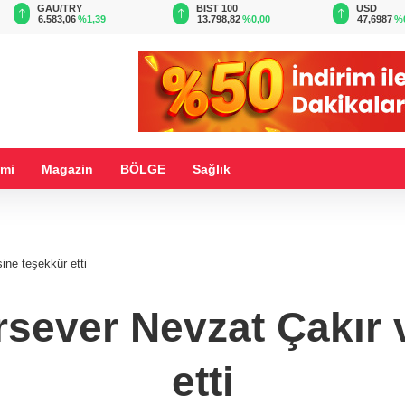
BIST 100
USD
EUR
13.798,82
%0,00
47,6987
%0,17
54,9952
%
mi
Magazin
BÖLGE
Sağlık
ine teşekkür etti
sever Nevzat Çakır 
etti