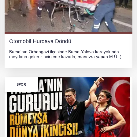
Otomobil Hurdaya Döndü
Bursa'nın Orhangazi ilçesinde Bursa-Yalova karayolunda
meydana gelen zincirleme kazada, manevra yapan M.Ü. (35)
yönetimindeki 06 GS 328 plakalı otomobil ağaca çarparak
hurdaya döndü. Hafif yaralanan sürücü, Orhangazi Devlet
Hastanesi'ne kaldırıldı.
SPOR