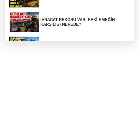
İHRACAT REKORU VAR, PEKİ EMEĞİN
KARŞILIĞI NEREDE?
TONAMİ KÖPRÜSÜ'NDE PANİK!
GÜNEY MARMARA OTOYOLU İMAR
PLANLARI ASKIDA!
GÜNEY MARMARA OTOYOLU İMAR
PLANLARI ASKIDA!
256 PARÇA ESER ELE GEÇİRİLDİ