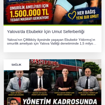
Yalova'da Ebubekir İçin Umut Seferberliği
Yalova'nın Çiftlikköy ilçesinde yaşayan Ebubekir Yıldırmış'ın
omurilik ameliyatı için Yalova Valiliği denetiminde 1,5 milyon
TL'lik yardım kampanyası başlatıldı. Hayırseverlerin
desteğiyle tedavi masraflarının karşılanması hedefleniyor.
SAĞLIK