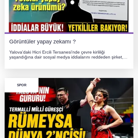
Görüntüler yapay zekamı ?
Yalova'daki Hicri Ercili Tersanesi'nde çevre kirliliği
yaşandığına dair sosyal medya iddialarını reddeden şirket,
görüntülerin yapay zekayla oluşturulduğunu savundu. Olayla
ilgili hukuki süreç başlatılırken gözler resmi incelemelere
çevrildi.
SPOR