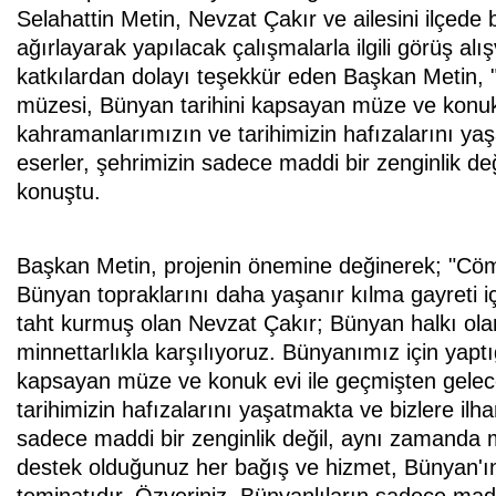
Selahattin Metin, Nevzat Çakır ve ailesini ilçede
ağırlayarak yapılacak çalışmalarla ilgili görüş al
katkılardan dolayı teşekkür eden Başkan Metin, "B
müzesi, Bünyan tarihini kapsayan müze ve konuk 
kahramanlarımızın ve tarihimizin hafızalarını ya
eserler, şehrimizin sadece maddi bir zenginlik de
konuştu.
Başkan Metin, projenin önemine değinerek; "Cömer
Bünyan topraklarını daha yaşanır kılma gayreti iç
taht kurmuş olan Nevzat Çakır; Bünyan halkı olara
minnettarlıkla karşılıyoruz. Bünyanımız için yaptığ
kapsayan müze ve konuk evi ile geçmişten gelec
tarihimizin hafızalarını yaşatmakta ve bizlere il
sadece maddi bir zenginlik değil, aynı zamanda m
destek olduğunuz her bağış ve hizmet, Bünyan'ı