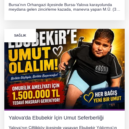
Bursa'nın Orhangazi ilçesinde Bursa-Yalova karayolunda
meydana gelen zincirleme kazada, manevra yapan M.Ü. (35)
yönetimindeki 06 GS 328 plakalı otomobil ağaca çarparak
hurdaya döndü. Hafif yaralanan sürücü, Orhangazi Devlet
Hastanesi'ne kaldırıldı.
SAĞLIK
Yalova'da Ebubekir İçin Umut Seferberliği
Yalova'nın Çiftlikköy ilçesinde yaşayan Ebubekir Yıldırmış'ın