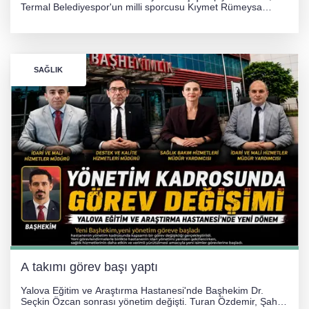
Termal Belediyespor'un milli sporcusu Kıymet Rümeysa
Tezcan, 69 kilogram kategorisinde dünya ikincisi olarak
gümüş madalya kazandı.
SAĞLIK
A takımı görev başı yaptı
Yalova Eğitim ve Araştırma Hastanesi'nde Başhekim Dr.
Seçkin Özcan sonrası yönetim değişti. Turan Özdemir, Şahin