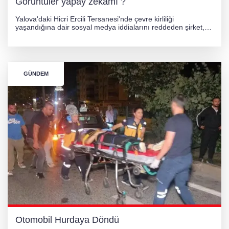
Görüntüler yapay zekamı ?
Yalova'daki Hicri Ercili Tersanesi'nde çevre kirliliği
yaşandığına dair sosyal medya iddialarını reddeden şirket,
görüntülerin yapay zekayla oluşturulduğunu savundu. Olayla
ilgili hukuki süreç başlatılırken gözler resmi incelemelere
çevrildi.
GÜNDEM
Otomobil Hurdaya Döndü