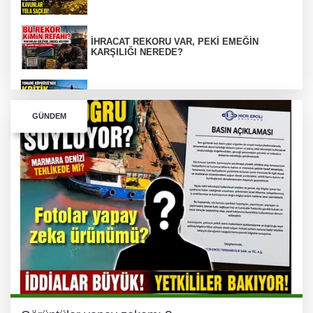
İHRACAT REKORU VAR, PEKİ EMEĞİN
KARŞILIĞI NEREDE?
TONAMİ KÖPRÜSÜ'NDE PANİK!
GÜNDEM
GÜNEY MARMARA OTOYOLU İMAR
PLANLARI ASKIDA!
GÜNEY MARMARA OTOYOLU İMAR
PLANLARI ASKIDA!
256 PARÇA ESER ELE GEÇİRİLDİ