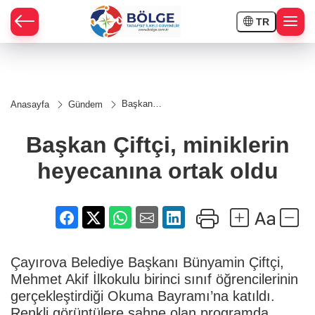
TR
HÇE
Başkan
Anasayfa
Gündem
Çiftçi,
RAY
miniklerin
heyecanına
Başkan Çiftçi, miniklerin
ortak oldu
SPOR
heyecanına ortak oldu
OR
Çayırova Belediye Başkanı Bünyamin Çiftçi,
Mehmet Akif İlkokulu birinci sınıf öğrencilerinin
gerçekleştirdiği Okuma Bayramı’na katıldı.
Renkli görüntülere sahne olan programda