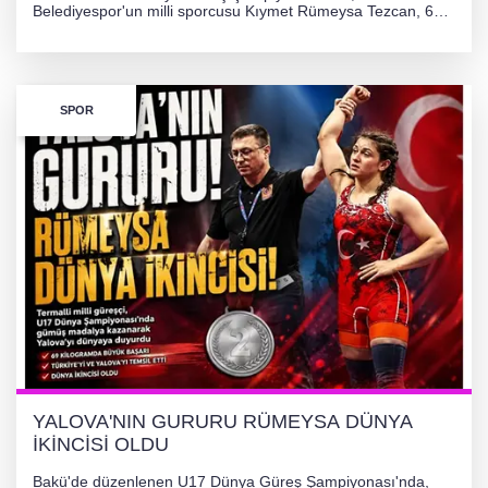
Belediyespor'un milli sporcusu Kıymet Rümeysa Tezcan, 69
kilogram kategorisinde dünya ikincisi olarak gümüş madalya
kazandı ve Yalova ile Türkiye'yi gururlandırdı.
SPOR
YALOVA'NIN GURURU RÜMEYSA DÜNYA
İKİNCİSİ OLDU
Bakü'de düzenlenen U17 Dünya Güreş Şampiyonası'nda,