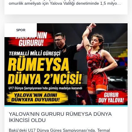
omurilik ameliyatı için Yalova Valiliği denetiminde 1,5 milyon
TL'lik yardım kampanyası başlatıldı. Hayırseverlerin
desteğiyle tedavi masraflarının karşılanması hedefleniyor.
SPOR
YALOVA'NIN GURURU RÜMEYSA DÜNYA
İKİNCİSİ OLDU
Bakü'deki U17 Dünya Güreş Şampiyonası'nda, Termal