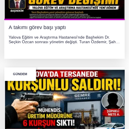
A takımı görev başı yaptı
Yalova Eğitim ve Araştırma Hastanesi'nde Başhekim Dr.
Seçkin Özcan sonrası yönetim değişti. Turan Özdemir, Şahin
Bozkurt, Özlem Kotbaş ve Mustafa Aka yeni idari görevlerine
atanarak sağlık hizmetlerini etkinleştirme sürecini başlattı.
GÜNDEM