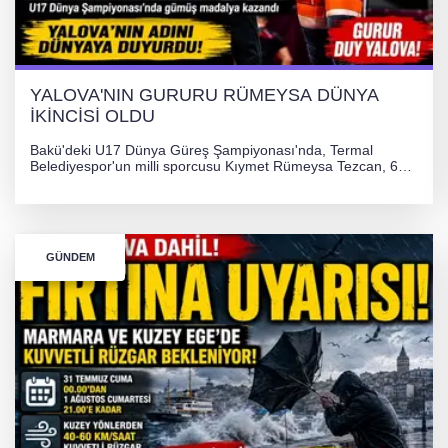
YALOVA'NIN GURURU RÜMEYSA DÜNYA
İKİNCİSİ OLDU
Bakü'deki U17 Dünya Güreş Şampiyonası'nda, Termal
Belediyespor'un milli sporcusu Kıymet Rümeysa Tezcan, 69
kilogram kategorisinde dünya ikincisi olarak gümüş madalya
kazandı ve Yalova ile Türkiye'yi gururlandırdı.
GÜNDEM