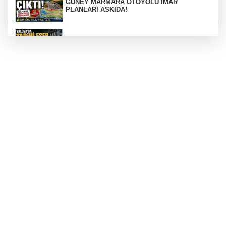
GÜNEY MARMARA OTOYOLU İMAR
PLANLARI ASKIDA!
256 PARÇA ESER ELE GEÇİRİLDİ
Görüntüler yapay zekamı ?
Otomobil Hurdaya Döndü
Yalova'da Ebubekir İçin Umut Seferberliği