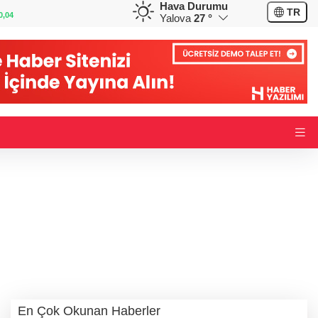
Hava Durumu
GBP
CHF
TR
0,20
64,2217
%0,23
58,9761
%0,10
Yalova
27 °
En Çok Okunan Haberler