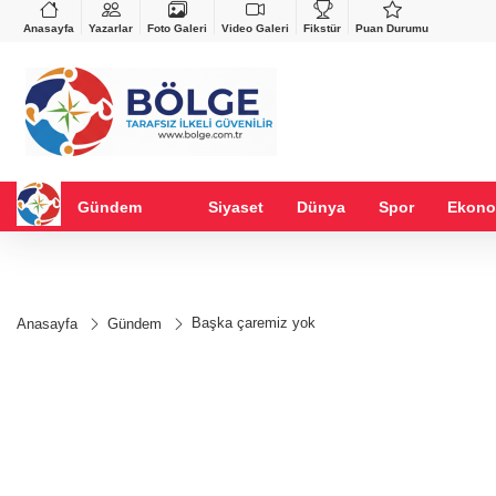
VND
GAU/TRY
%0,37
0,0018
%0,08
6.560,66
%0,99
Anasayfa
Yazarlar
Foto Galeri
Video Galeri
Fikstür
Puan Durumu
Gündem
Siyaset
Dünya
Spor
Ekono
Başka çaremiz yok
Anasayfa
Gündem