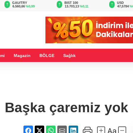
BIST 100
USD
EUR
13.703,13
%0,11
47,5784
%0,04
55,0916
%
mi
Magazin
BÖLGE
Sağlık
Başka çaremiz yok