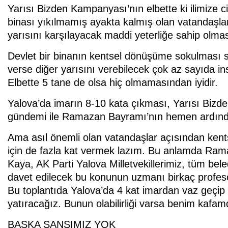
Yarısı Bizden Kampanyası’nın elbette ki ilimize 
binası yıkılmamış ayakta kalmış olan vatandaş
yarısını karşılayacak maddi yeterliğe sahip olmas
Devlet bir binanın kentsel dönüşüme sokulması s
verse diğer yarısını verebilecek çok az sayıda i
Elbette 5 tane de olsa hiç olmamasından iyidir.
Yalova’da imarın 8-10 kata çıkması, Yarısı Bizde
gündemi ile Ramazan Bayramı’nın hemen ardında
Ama asıl önemli olan vatandaşlar açısından ken
için de fazla kat vermek lazım. Bu anlamda Ram
Kaya, AK Parti Yalova Milletvekillerimiz, tüm bel
davet edilecek bu konunun uzmanı birkaç profesör
Bu toplantıda Yalova’da 4 kat imardan vaz geçi
yatıracağız. Bunun olabilirliği varsa benim kafam
BAŞKA ŞANSIMIZ YOK