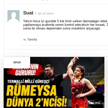
Suat
-
bir yıl önce
Tahcin hoca Iyi guzelde 5 kat limiti varken darmadagin olduk
yapilanmaya acalimda senmi kontrol edeceksin her insaati, 3-
sonra bir olmasi depremden sonra mutahitmi ariyacagiz.
Yanıtla
SPOR