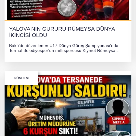
YALOVA'NIN GURURU RÜMEYSA DÜNYA
İKİNCİSİ OLDU
Bakü'de düzenlenen U17 Dünya Güreş Şampiyonası'nda,
Termal Belediyespor'un milli sporcusu Kıymet Rümeysa
Tezcan, 69 kilogram kategorisinde dünya ikincisi olarak
gümüş madalya kazandı.
GÜNDEM