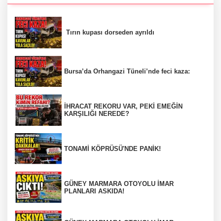
Tırın kupası dorseden ayrıldı
Bursa’da Orhangazi Tüneli’nde feci kaza:
İHRACAT REKORU VAR, PEKİ EMEĞİN
KARŞILIĞI NEREDE?
TONAMİ KÖPRÜSÜ'NDE PANİK!
GÜNEY MARMARA OTOYOLU İMAR
PLANLARI ASKIDA!