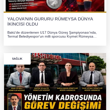
YALOVA'NIN GURURU RÜMEYSA DÜNYA
İKİNCİSİ OLDU
Bakü'de düzenlenen U17 Dünya Güreş Şampiyonası'nda,
Termal Belediyespor'un milli sporcusu Kıymet Rümeysa
Tezcan, 69 kilogram kategorisinde dünya ikincisi olarak
gümüş madalya kazandı.
SAĞLIK