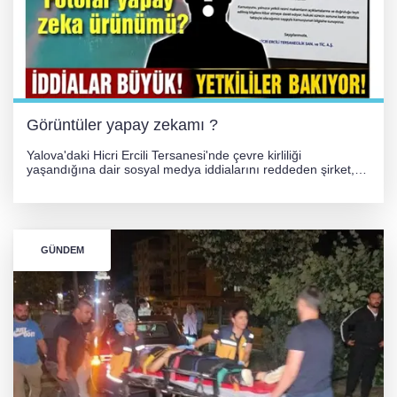
256 PARÇA ESER ELE GEÇİRİLDİ
Görüntüler yapay zekamı ?
Yalova'daki Hicri Ercili Tersanesi'nde çevre kirliliği
yaşandığına dair sosyal medya iddialarını reddeden şirket,
görüntülerin yapay zekayla oluşturulduğunu savundu. Olayla
ilgili hukuki süreç başlatılırken gözler resmi incelemelere
çevrildi.
GÜNDEM