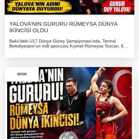
YALOVA'NIN GURURU RÜMEYSA DÜNYA
İKİNCİSİ OLDU
Bakü'deki U17 Dünya Güreş Şampiyonası'nda, Termal
Belediyespor'un milli sporcusu Kıymet Rümeysa Tezcan, 69
kilogram kategorisinde dünya ikincisi olarak gümüş madalya
kazandı ve Yalova ile Türkiye'yi gururlandırdı.
SPOR