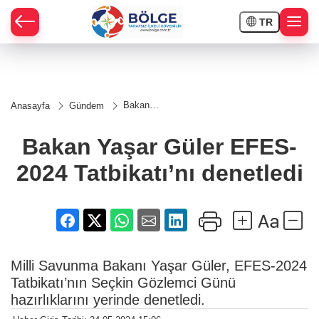
TR
HÇE
Bakan
Anasayfa
Gündem
Yaşar
RAY
Güler
EFES-
Bakan Yaşar Güler EFES-
2024
SPOR
Tatbikatı’nı
2024 Tatbikatı’nı denetledi
denetledi
OR
Milli Savunma Bakanı Yaşar Güler, EFES-2024
Tatbikatı’nın Seçkin Gözlemci Günü
hazırlıklarını yerinde denetledi.