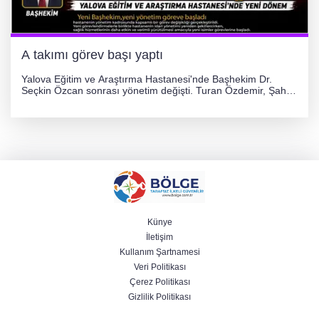
A takımı görev başı yaptı
Yalova Eğitim ve Araştırma Hastanesi'nde Başhekim Dr.
Seçkin Özcan sonrası yönetim değişti. Turan Özdemir, Şahin
Bozkurt, Özlem Kotbaş ve Mustafa Aka yeni idari görevlerine
atanarak sağlık hizmetlerini etkinleştirme sürecini başlattı.
Künye
İletişim
Kullanım Şartnamesi
Veri Politikası
Çerez Politikası
Gizlilik Politikası