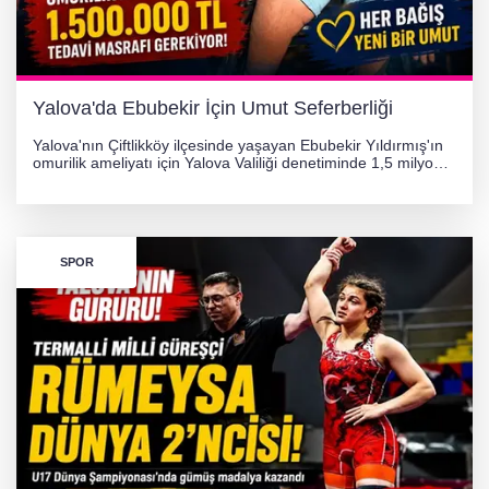
Yalova'da Ebubekir İçin Umut Seferberliği
Yalova'nın Çiftlikköy ilçesinde yaşayan Ebubekir Yıldırmış'ın
omurilik ameliyatı için Yalova Valiliği denetiminde 1,5 milyon
TL'lik yardım kampanyası başlatıldı. Hayırseverlerin
desteğiyle tedavi masraflarının karşılanması hedefleniyor.
SPOR