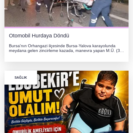
Otomobil Hurdaya Döndü
Bursa'nın Orhangazi ilçesinde Bursa-Yalova karayolunda
meydana gelen zincirleme kazada, manevra yapan M.Ü. (35)
yönetimindeki 06 GS 328 plakalı otomobil ağaca çarparak
hurdaya döndü. Hafif yaralanan sürücü, Orhangazi Devlet
Hastanesi'ne kaldırıldı.
SAĞLIK