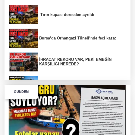
Tırın kupası dorseden ayrıldı
Bursa’da Orhangazi Tüneli’nde feci kaza:
İHRACAT REKORU VAR, PEKİ EMEĞİN
KARŞILIĞI NEREDE?
TONAMİ KÖPRÜSÜ'NDE PANİK!
GÜNDEM
GÜNEY MARMARA OTOYOLU İMAR
PLANLARI ASKIDA!
GÜNEY MARMARA OTOYOLU İMAR
PLANLARI ASKIDA!