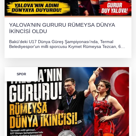
YALOVA'NIN GURURU RÜMEYSA DÜNYA
İKİNCİSİ OLDU
Bakü'deki U17 Dünya Güreş Şampiyonası'nda, Termal
Belediyespor'un milli sporcusu Kıymet Rümeysa Tezcan, 69
kilogram kategorisinde dünya ikincisi olarak gümüş madalya
kazandı ve Yalova ile Türkiye'yi gururlandırdı.
SPOR