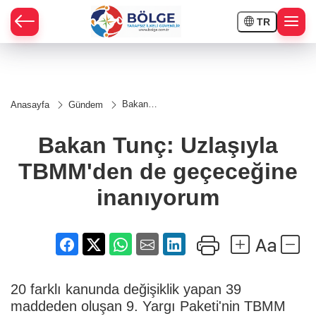
TR
HÇE
Bakan
Anasayfa
Gündem
Tunç:
RAY
Uzlaşıyla
TBMM'den
Bakan Tunç: Uzlaşıyla
de
SPOR
geçeceğine
TBMM'den de geçeceğine
inanıyorum
OR
inanıyorum
20 farklı kanunda değişiklik yapan 39
maddeden oluşan 9. Yargı Paketi'nin TBMM