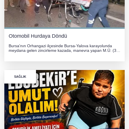
Otomobil Hurdaya Döndü
Bursa'nın Orhangazi ilçesinde Bursa-Yalova karayolunda
meydana gelen zincirleme kazada, manevra yapan M.Ü. (35)
yönetimindeki 06 GS 328 plakalı otomobil ağaca çarparak
hurdaya döndü. Hafif yaralanan sürücü, Orhangazi Devlet
Hastanesi'ne kaldırıldı.
SAĞLIK