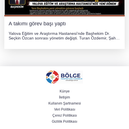
A takımı görev başı yaptı
Yalova Eğitim ve Araştırma Hastanesi'nde Başhekim Dr.
Seçkin Özcan sonrası yönetim değişti. Turan Özdemir, Şahin
Bozkurt, Özlem Kotbaş ve Mustafa Aka yeni idari görevlerine
atanarak sağlık hizmetlerini etkinleştirme sürecini başlattı.
Künye
İletişim
Kullanım Şartnamesi
Veri Politikası
Çerez Politikası
Gizlilik Politikası