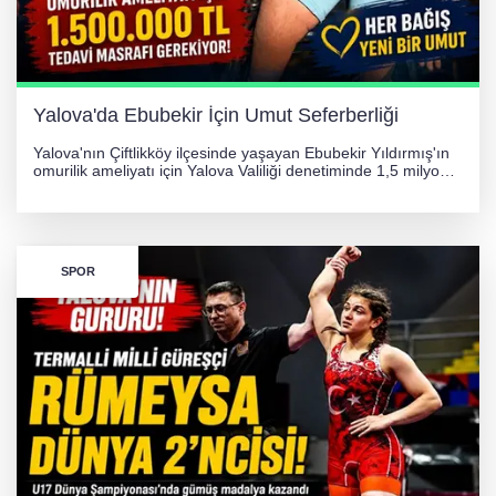
Yalova'da Ebubekir İçin Umut Seferberliği
Yalova'nın Çiftlikköy ilçesinde yaşayan Ebubekir Yıldırmış'ın
omurilik ameliyatı için Yalova Valiliği denetiminde 1,5 milyon
TL'lik yardım kampanyası başlatıldı. Hayırseverlerin
desteğiyle tedavi masraflarının karşılanması hedefleniyor.
SPOR