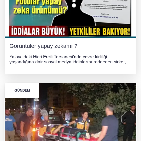
PLANLARI ASKIDA!
256 PARÇA ESER ELE GEÇİRİLDİ
Görüntüler yapay zekamı ?
Yalova'daki Hicri Ercili Tersanesi'nde çevre kirliliği
yaşandığına dair sosyal medya iddialarını reddeden şirket,
görüntülerin yapay zekayla oluşturulduğunu savundu. Olayla
ilgili hukuki süreç başlatılırken gözler resmi incelemelere
çevrildi.
GÜNDEM