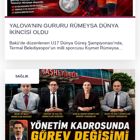
YALOVA'NIN GURURU RÜMEYSA DÜNYA
İKİNCİSİ OLDU
Bakü'de düzenlenen U17 Dünya Güreş Şampiyonası'nda,
Termal Belediyespor'un milli sporcusu Kıymet Rümeysa
Tezcan, 69 kilogram kategorisinde dünya ikincisi olarak
gümüş madalya kazandı.
SAĞLIK