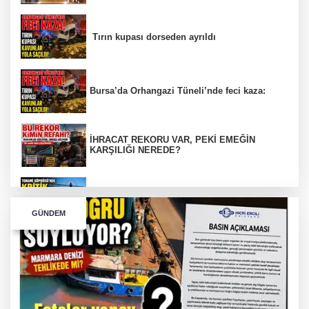
Tırın kupası dorseden ayrıldı
Bursa’da Orhangazi Tüneli’nde feci kaza:
İHRACAT REKORU VAR, PEKİ EMEĞİN
KARŞILIĞI NEREDE?
TONAMİ KÖPRÜSÜ'NDE PANİK!
GÜNDEM
GÜNEY MARMARA OTOYOLU İMAR
PLANLARI ASKIDA!
GÜNEY MARMARA OTOYOLU İMAR