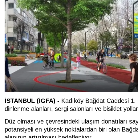
İSTANBUL (İGFA) -
Kadıköy Bağdat Caddesi 1. 
dinlenme alanları, sergi salonları ve bisiklet yolla
Düz olması ve çevresindeki ulaşım donatıları s
potansiyeli en yüksek noktalardan biri olan Bağd
alanının artırılması hedefleniyor.