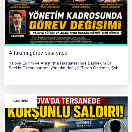
A takımı görev başı yaptı
Yalova Eğitim ve Araştırma Hastanesi'nde Başhekim Dr.
Seçkin Özcan sonrası yönetim değişti. Turan Özdemir, Şahin
Bozkurt, Özlem Kotbaş ve Mustafa Aka yeni idari görevlerine
atanarak sağlık hizmetlerini etkinleştirme sürecini başlattı.
GÜNDEM