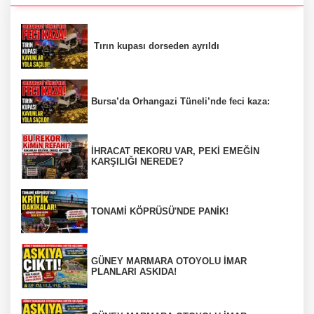
Tırın kupası dorseden ayrıldı
Bursa’da Orhangazi Tüneli’nde feci kaza:
İHRACAT REKORU VAR, PEKİ EMEĞİN
KARŞILIĞI NEREDE?
TONAMİ KÖPRÜSÜ'NDE PANİK!
GÜNEY MARMARA OTOYOLU İMAR
PLANLARI ASKIDA!