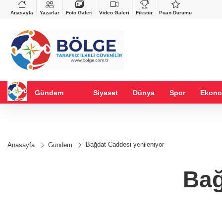
VND
GAU/TRY
%0,37
0,0018
%0,17
6.558,78
%0,97
Anasayfa
Yazarlar
Foto Galeri
Video Galeri
Fikstür
Puan Durumu
Gündem
Siyaset
Dünya
Spor
Ekono
Bağdat Caddesi yenileniyor
Anasayfa
Gündem
Bağ