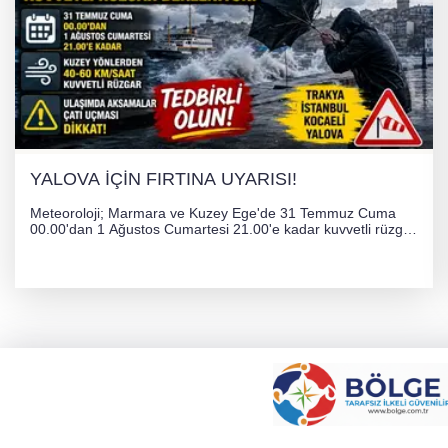
YALOVA İÇİN FIRTINA UYARISI!
Meteoroloji; Marmara ve Kuzey Ege'de 31 Temmuz Cuma
00.00'dan 1 Ağustos Cumartesi 21.00'e kadar kuvvetli rüzgar
ve fırtına bekliyor. İstanbul, Yalova, Kocaeli ve Trakya'da
ulaşımda aksamalar ve olumsuzluklara karşı vatandaşlar
uyarıldı.