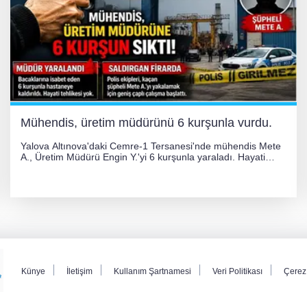
Mühendis, üretim müdürünü 6 kurşunla vurdu.
Yalova Altınova'daki Cemre-1 Tersanesi'nde mühendis Mete
A., Üretim Müdürü Engin Y.'yi 6 kurşunla yaraladı. Hayati
tehlikesi bulunmayan Engin Y. hastaneye kaldırılırken, kaçan
şüphelinin yakalanması için geniş çaplı soruşturma başlatıldı.
Künye
İletişim
Kullanım Şartnamesi
Veri Politikası
Çerez 