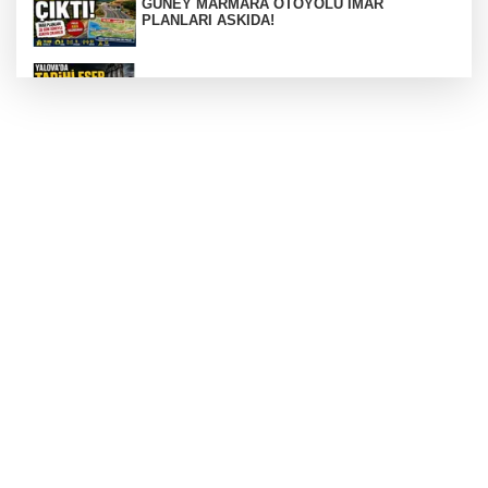
GÜNEY MARMARA OTOYOLU İMAR
PLANLARI ASKIDA!
256 PARÇA ESER ELE GEÇİRİLDİ
Görüntüler yapay zekamı ?
Otomobil Hurdaya Döndü
Yalova'da Ebubekir İçin Umut Seferberliği