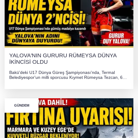
YALOVA'NIN GURURU RÜMEYSA DÜNYA
İKİNCİSİ OLDU
Bakü'deki U17 Dünya Güreş Şampiyonası'nda, Termal
Belediyespor'un milli sporcusu Kıymet Rümeysa Tezcan, 69
kilogram kategorisinde dünya ikincisi olarak gümüş madalya
kazandı ve Yalova ile Türkiye'yi gururlandırdı.
GÜNDEM