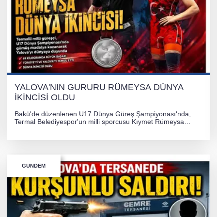
YALOVA'NIN GURURU RÜMEYSA DÜNYA
İKİNCİSİ OLDU
Bakü'de düzenlenen U17 Dünya Güreş Şampiyonası'nda,
Termal Belediyespor'un milli sporcusu Kıymet Rümeysa
Tezcan, 69 kilogram kategorisinde dünya ikincisi olarak
gümüş madalya kazandı.
GÜNDEM