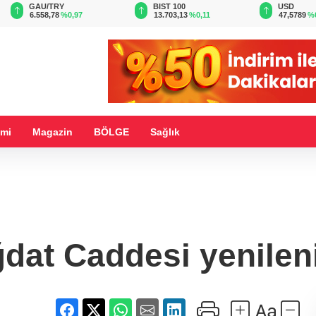
BIST 100
USD
EUR
13.703,13
%0,11
47,5789
%0,05
55,0993
%
mi
Magazin
BÖLGE
Sağlık
dat Caddesi yenilen