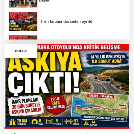
Başarı
Tırın kupası dorseden ayrıldı
Bursa’da Orhangazi Tüneli’nde feci kaza:
BÖLGE
İHRACAT REKORU VAR, PEKİ EMEĞİN
KARŞILIĞI NEREDE?
TONAMİ KÖPRÜSÜ'NDE PANİK!
GÜNEY MARMARA OTOYOLU İMAR
PLANLARI ASKIDA!