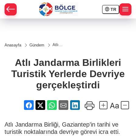
TR
HÇE
Atlı
Anasayfa
Gündem
Jandarma
RAY
Birlikleri
Turistik
Atlı Jandarma Birlikleri
Yerlerde
SPOR
Devriye
Turistik Yerlerde Devriye
gerçekleştirdi
OR
gerçekleştirdi
Atlı Jandarma Birliği, Gaziantep’in tarihi ve
turistik noktalarında devriye görevi icra etti.