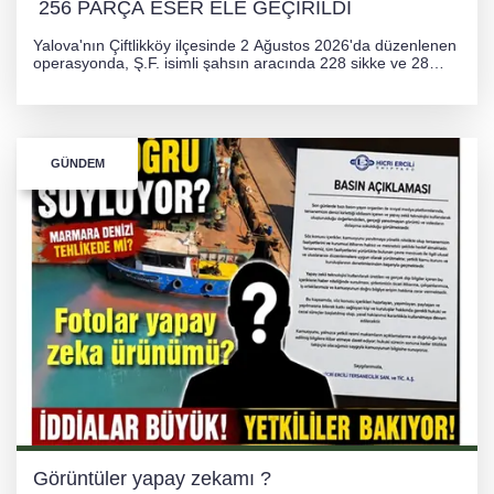
256 PARÇA ESER ELE GEÇİRİLDİ
Yalova'nın Çiftlikköy ilçesinde 2 Ağustos 2026'da düzenlenen
operasyonda, Ş.F. isimli şahsın aracında 228 sikke ve 28
obje olmak üzere toplam 256 tarihi eser ele geçirildi. Şüpheli
hakkında adli işlem başlatıldı.
GÜNDEM
Görüntüler yapay zekamı ?