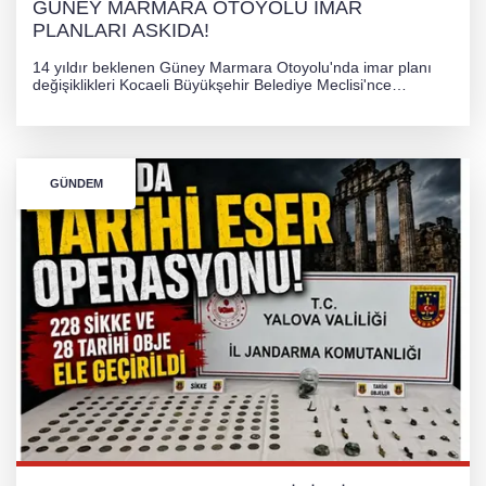
GÜNEY MARMARA OTOYOLU İMAR
PLANLARI ASKIDA!
14 yıldır beklenen Güney Marmara Otoyolu'nda imar planı
değişiklikleri Kocaeli Büyükşehir Belediye Meclisi'nce
onaylanarak 30 gün süreyle askıya çıkarıldı. Projenin Yalova-
Kocaeli arasını rahatlatması ve resmi sürecin devam ettiği
bildirildi.
GÜNDEM