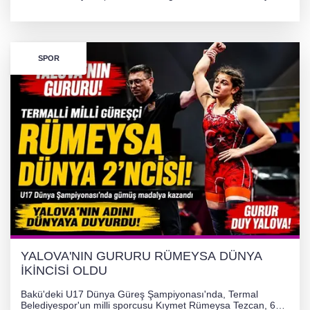
TL'lik yardım kampanyası başlatıldı. Hayırseverlerin
desteğiyle tedavi masraflarının karşılanması hedefleniyor.
SPOR
YALOVA'NIN GURURU RÜMEYSA DÜNYA
İKİNCİSİ OLDU
Bakü'deki U17 Dünya Güreş Şampiyonası'nda, Termal
Belediyespor'un milli sporcusu Kıymet Rümeysa Tezcan, 69