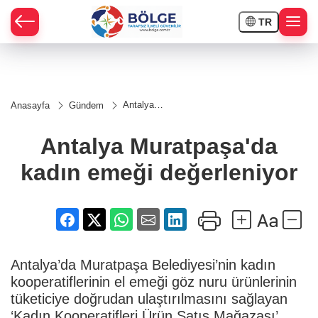
TR
HÇE
Antalya
Anasayfa
Gündem
Muratpaşa'da
RAY
kadın emeği
değerleniyor
Antalya Muratpaşa'da
SPOR
kadın emeği değerleniyor
OR
Antalya’da Muratpaşa Belediyesi’nin kadın
kooperatiflerinin el emeği göz nuru ürünlerinin
tüketiciye doğrudan ulaştırılmasını sağlayan
‘Kadın Kooperatifleri Ürün Satış Mağazası’