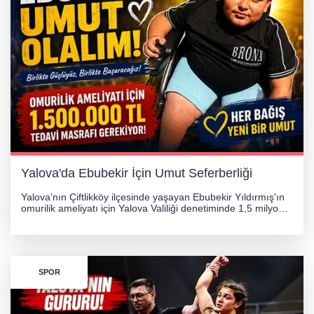
Yalova'da Ebubekir İçin Umut Seferberliği
Yalova'nın Çiftlikköy ilçesinde yaşayan Ebubekir Yıldırmış'ın
omurilik ameliyatı için Yalova Valiliği denetiminde 1,5 milyon
TL'lik yardım kampanyası başlatıldı. Hayırseverlerin
desteğiyle tedavi masraflarının karşılanması hedefleniyor.
SPOR