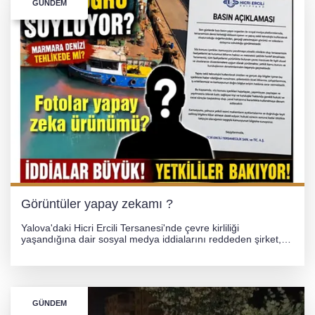
GÜNDEM
GÜNEY MARMARA OTOYOLU İMAR
PLANLARI ASKIDA!
GÜNEY MARMARA OTOYOLU İMAR
PLANLARI ASKIDA!
256 PARÇA ESER ELE GEÇİRİLDİ
Görüntüler yapay zekamı ?
Yalova'daki Hicri Ercili Tersanesi'nde çevre kirliliği
yaşandığına dair sosyal medya iddialarını reddeden şirket,
görüntülerin yapay zekayla oluşturulduğunu savundu. Olayla
ilgili hukuki süreç başlatılırken gözler resmi incelemelere
çevrildi.
GÜNDEM