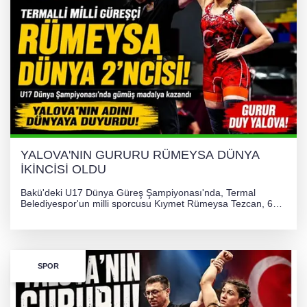
YALOVA'NIN GURURU RÜMEYSA DÜNYA
İKİNCİSİ OLDU
Bakü'deki U17 Dünya Güreş Şampiyonası'nda, Termal
Belediyespor'un milli sporcusu Kıymet Rümeysa Tezcan, 69
kilogram kategorisinde dünya ikincisi olarak gümüş madalya
kazandı ve Yalova ile Türkiye'yi gururlandırdı.
SPOR