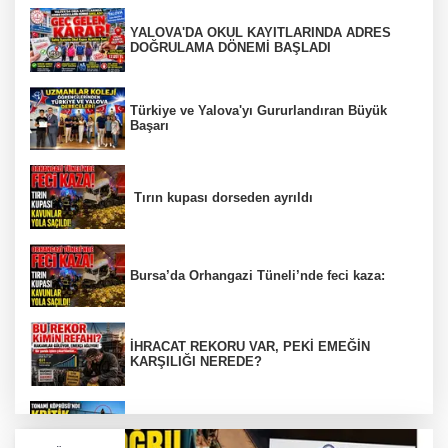
YALOVA'DA OKUL KAYITLARINDA ADRES
DOĞRULAMA DÖNEMİ BAŞLADI
Türkiye ve Yalova'yı Gururlandıran Büyük
Başarı
Tırın kupası dorseden ayrıldı
Bursa’da Orhangazi Tüneli’nde feci kaza:
İHRACAT REKORU VAR, PEKİ EMEĞİN
KARŞILIĞI NEREDE?
TONAMİ KÖPRÜSÜ'NDE PANİK!