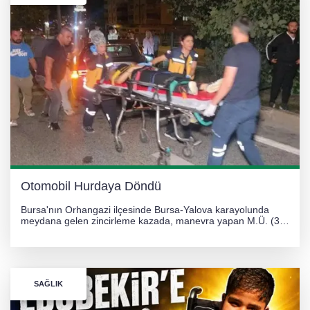
Otomobil Hurdaya Döndü
Bursa'nın Orhangazi ilçesinde Bursa-Yalova karayolunda
meydana gelen zincirleme kazada, manevra yapan M.Ü. (35)
yönetimindeki 06 GS 328 plakalı otomobil ağaca çarparak
hurdaya döndü. Hafif yaralanan sürücü, Orhangazi Devlet
Hastanesi'ne kaldırıldı.
SAĞLIK