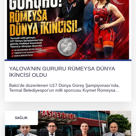
YALOVA'NIN GURURU RÜMEYSA DÜNYA
İKİNCİSİ OLDU
Bakü'de düzenlenen U17 Dünya Güreş Şampiyonası'nda,
Termal Belediyespor'un milli sporcusu Kıymet Rümeysa
Tezcan, 69 kilogram kategorisinde dünya ikincisi olarak
gümüş madalya kazandı.
SAĞLIK