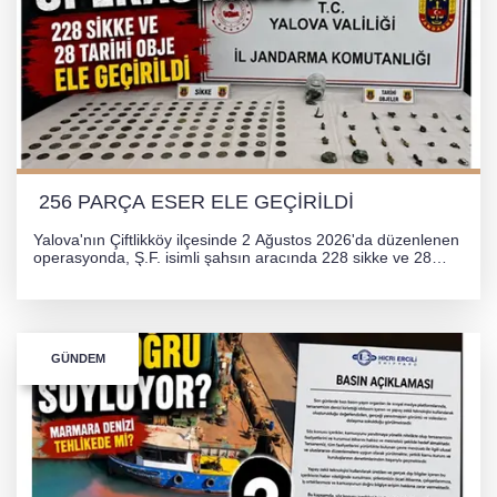
256 PARÇA ESER ELE GEÇİRİLDİ
Yalova'nın Çiftlikköy ilçesinde 2 Ağustos 2026'da düzenlenen
operasyonda, Ş.F. isimli şahsın aracında 228 sikke ve 28
obje olmak üzere toplam 256 tarihi eser ele geçirildi. Şüpheli
hakkında adli işlem başlatıldı.
GÜNDEM