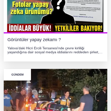
Görüntüler yapay zekamı ?
Yalova'daki Hicri Ercili Tersanesi'nde çevre kirliliği
yaşandığına dair sosyal medya iddialarını reddeden şirket,
görüntülerin yapay zekayla oluşturulduğunu savundu. Olayla
ilgili hukuki süreç başlatılırken gözler resmi incelemelere
çevrildi.
GÜNDEM