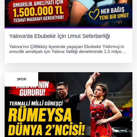
Yalova'da Ebubekir İçin Umut Seferberliği
Yalova'nın Çiftlikköy ilçesinde yaşayan Ebubekir Yıldırmış'ın
omurilik ameliyatı için Yalova Valiliği denetiminde 1,5 milyon
TL'lik yardım kampanyası başlatıldı. Hayırseverlerin
desteğiyle tedavi masraflarının karşılanması hedefleniyor.
SPOR