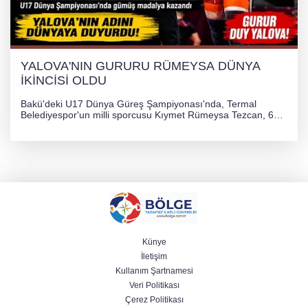
YALOVA'NIN GURURU RÜMEYSA DÜNYA
İKİNCİSİ OLDU
Bakü'deki U17 Dünya Güreş Şampiyonası'nda, Termal
Belediyespor'un milli sporcusu Kıymet Rümeysa Tezcan, 69
kilogram kategorisinde dünya ikincisi olarak gümüş madalya
kazandı ve Yalova ile Türkiye'yi gururlandırdı.
Künye
İletişim
Kullanım Şartnamesi
Veri Politikası
Çerez Politikası