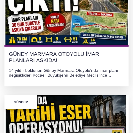
TONAMİ KÖPRÜSÜ'NDE PANİK!
GÜNEY MARMARA OTOYOLU İMAR
PLANLARI ASKIDA!
GÜNEY MARMARA OTOYOLU İMAR
PLANLARI ASKIDA!
14 yıldır beklenen Güney Marmara Otoyolu'nda imar planı
değişiklikleri Kocaeli Büyükşehir Belediye Meclisi'nce
onaylanarak 30 gün süreyle askıya çıkarıldı. Projenin Yalova-
Kocaeli arasını rahatlatması ve resmi sürecin devam ettiği
bildirildi.
GÜNDEM