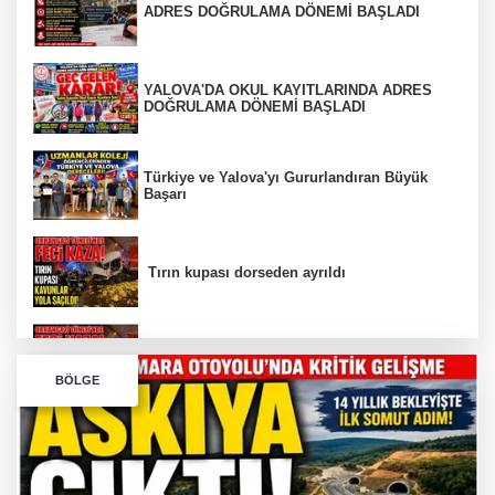
ADRES DOĞRULAMA DÖNEMİ BAŞLADI
YALOVA'DA OKUL KAYITLARINDA ADRES
DOĞRULAMA DÖNEMİ BAŞLADI
Türkiye ve Yalova'yı Gururlandıran Büyük
Başarı
Tırın kupası dorseden ayrıldı
Bursa’da Orhangazi Tüneli’nde feci kaza:
BÖLGE
İHRACAT REKORU VAR, PEKİ EMEĞİN
KARŞILIĞI NEREDE?