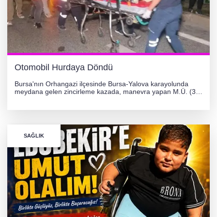
Otomobil Hurdaya Döndü
Bursa'nın Orhangazi ilçesinde Bursa-Yalova karayolunda
meydana gelen zincirleme kazada, manevra yapan M.Ü. (35)
yönetimindeki 06 GS 328 plakalı otomobil ağaca çarparak
hurdaya döndü. Hafif yaralanan sürücü, Orhangazi Devlet
Hastanesi'ne kaldırıldı.
SAĞLIK