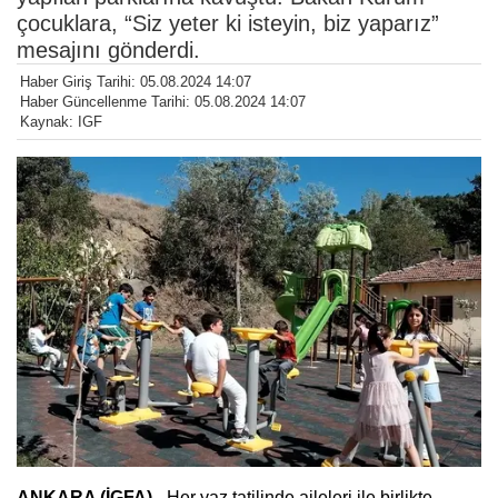
çocuklara, “Siz yeter ki isteyin, biz yaparız”
mesajını gönderdi.
Haber Giriş Tarihi: 05.08.2024 14:07
Haber Güncellenme Tarihi: 05.08.2024 14:07
Kaynak: IGF
ANKARA (İGFA) -
Her yaz tatilinde aileleri ile birlikte