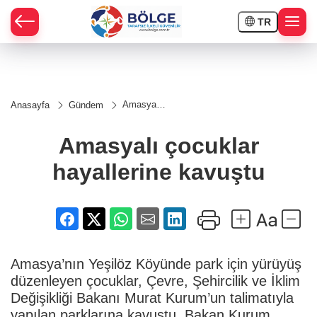
TR
HÇE
Amasyalı
Anasayfa
Gündem
çocuklar
RAY
hayallerine
kavuştu
Amasyalı çocuklar
SPOR
hayallerine kavuştu
OR
Amasya’nın Yeşilöz Köyünde park için yürüyüş
düzenleyen çocuklar, Çevre, Şehircilik ve İklim
Değişikliği Bakanı Murat Kurum’un talimatıyla
yapılan parklarına kavuştu. Bakan Kurum