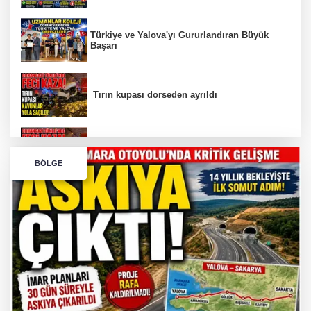
Türkiye ve Yalova'yı Gururlandıran Büyük
Başarı
Tırın kupası dorseden ayrıldı
Bursa’da Orhangazi Tüneli’nde feci kaza:
BÖLGE
İHRACAT REKORU VAR, PEKİ EMEĞİN
KARŞILIĞI NEREDE?
TONAMİ KÖPRÜSÜ'NDE PANİK!
GÜNEY MARMARA OTOYOLU İMAR