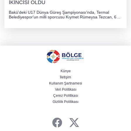
İKİNCİSİ OLDU
Bakü'deki U17 Dünya Güreş Şampiyonası'nda, Termal
Belediyespor'un milli sporcusu Kıymet Rümeysa Tezcan, 69
kilogram kategorisinde dünya ikincisi olarak gümüş madalya
kazandı ve Yalova ile Türkiye'yi gururlandırdı.
Künye
İletişim
Kullanım Şartnamesi
Veri Politikası
Çerez Politikası
Gizlilik Politikası