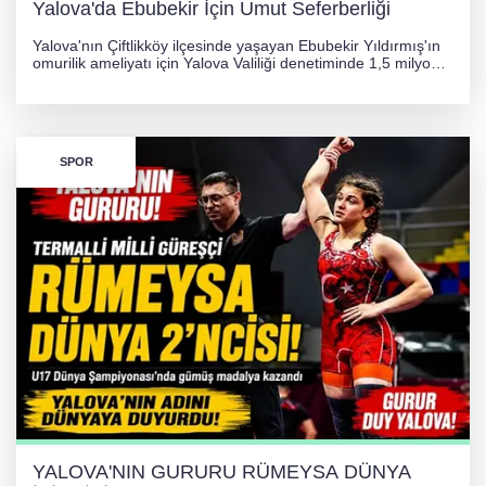
Yalova'da Ebubekir İçin Umut Seferberliği
Yalova'nın Çiftlikköy ilçesinde yaşayan Ebubekir Yıldırmış'ın
omurilik ameliyatı için Yalova Valiliği denetiminde 1,5 milyon
TL'lik yardım kampanyası başlatıldı. Hayırseverlerin
desteğiyle tedavi masraflarının karşılanması hedefleniyor.
SPOR
YALOVA'NIN GURURU RÜMEYSA DÜNYA