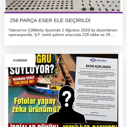
256 PARÇA ESER ELE GEÇİRİLDİ
Yalova'nın Çiftlikköy ilçesinde 2 Ağustos 2026'da düzenlenen
operasyonda, Ş.F. isimli şahsın aracında 228 sikke ve 28
obje olmak üzere toplam 256 tarihi eser ele geçirildi. Şüpheli
hakkında adli işlem başlatıldı.
GÜNDEM