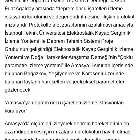
Sevindi ile Doğa Hareketler Araştırma Derneği Başkanı
Fuat Agalday arasında “deprem öncü işaretleri izleme
istasyonu kurulumu ve değerlendirilmesine” ilişkin protokol
imzalandı. Protokolle afet zararlarının azaltılması amacıyla
İstanbul Teknik Üniversitesi Elektrostatik Kayaç Gerginlik
İzleme Yöntemi ile Deprem Tahmin Sistemi Proje
Grubu’nun geliştirdiği Elektrostatik Kayaç Gerginlik İzleme
Yöntemi ve Doğa Hareketler Araştırma Derneği’nin “Çoklu
parametre izleme yöntemi” ile Amasya il sınırları içerisinde
bulunan Boğazköy, Yeşilyenice ve Karasenir üzerinde
bulunan fayların hareketleri ve jeofiziksel parametreleri
gözlenecek.
‘Amasya’ya deprem öncü işaretleri izleme istasyonları
kuruluyor’
Amasya’da ölçümleri izleyerek deprem hareketlerinin en
aza indirgenmesi için imzalanan protokolün hayırlı olması
temennisinde bulunan Belediye Başkanı Av. Turgay