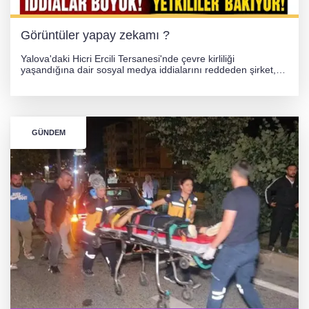
Görüntüler yapay zekamı ?
Yalova'daki Hicri Ercili Tersanesi'nde çevre kirliliği
yaşandığına dair sosyal medya iddialarını reddeden şirket,
görüntülerin yapay zekayla oluşturulduğunu savundu. Olayla
ilgili hukuki süreç başlatılırken gözler resmi incelemelere
çevrildi.
GÜNDEM