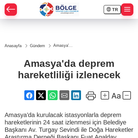
TR
HÇE
Amasya'da
Anasayfa
Gündem
deprem
RAY
hareketliliği
izlenecek
Amasya'da deprem
SPOR
hareketliliği izlenecek
OR
Amasya’da kurulacak istasyonlarla deprem
hareketlerinin 24 saat izlenmesi için Belediye
Başkanı Av. Turgay Sevindi ile Doğa Hareketler
Araştırma Derneği Başkanı Fuat Agalday