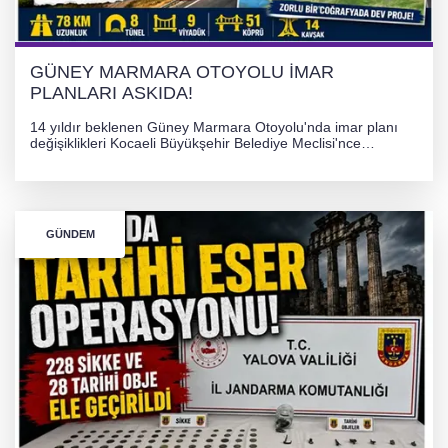
PLANLARI ASKIDA!
GÜNEY MARMARA OTOYOLU İMAR
PLANLARI ASKIDA!
14 yıldır beklenen Güney Marmara Otoyolu'nda imar planı
değişiklikleri Kocaeli Büyükşehir Belediye Meclisi'nce
onaylanarak 30 gün süreyle askıya çıkarıldı. Projenin Yalova-
Kocaeli arasını rahatlatması ve resmi sürecin devam ettiği
bildirildi.
GÜNDEM