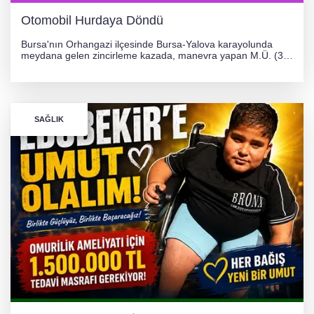
Otomobil Hurdaya Döndü
Bursa'nın Orhangazi ilçesinde Bursa-Yalova karayolunda
meydana gelen zincirleme kazada, manevra yapan M.Ü. (35)
yönetimindeki 06 GS 328 plakalı otomobil ağaca çarparak
hurdaya döndü. Hafif yaralanan sürücü, Orhangazi Devlet
Hastanesi'ne kaldırıldı.
SAĞLIK