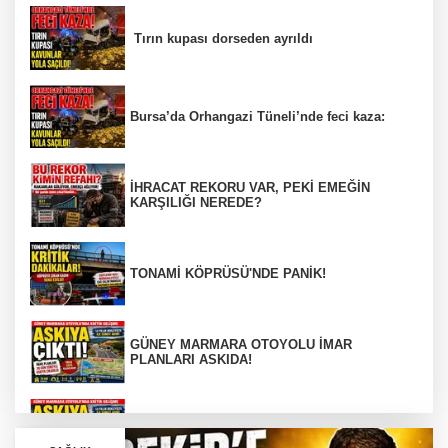
Tırın kupası dorseden ayrıldı
Bursa’da Orhangazi Tüneli’nde feci kaza:
İHRACAT REKORU VAR, PEKİ EMEĞİN
KARŞILIĞI NEREDE?
TONAMİ KÖPRÜSÜ'NDE PANİK!
GÜNEY MARMARA OTOYOLU İMAR
PLANLARI ASKIDA!
GÜNEY MARMARA OTOYOLU İMAR
PLANLARI ASKIDA!