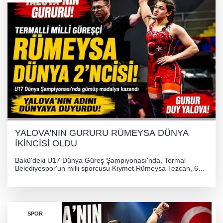
YALOVA'NIN GURURU RÜMEYSA DÜNYA
İKİNCİSİ OLDU
Bakü'deki U17 Dünya Güreş Şampiyonası'nda, Termal
Belediyespor'un milli sporcusu Kıymet Rümeysa Tezcan, 69
kilogram kategorisinde dünya ikincisi olarak gümüş madalya
kazandı ve Yalova ile Türkiye'yi gururlandırdı.
SPOR