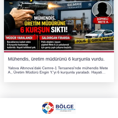
Mühendis, üretim müdürünü 6 kurşunla vurdu.
Yalova Altınova'daki Cemre-1 Tersanesi'nde mühendis Mete
A., Üretim Müdürü Engin Y.'yi 6 kurşunla yaraladı. Hayati
tehlikesi bulunmayan Engin Y. hastaneye kaldırılırken, kaçan
şüphelinin yakalanması için geniş çaplı soruşturma başlatıldı.