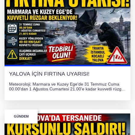
YALOVA İÇİN FIRTINA UYARISI!
Meteoroloji; Marmara ve Kuzey Ege'de 31 Temmuz Cuma
00.00'dan 1 Ağustos Cumartesi 21.00'e kadar kuvvetli rüzgar
ve fırtına bekliyor. İstanbul, Yalova, Kocaeli ve Trakya'da
ulaşımda aksamalar ve olumsuzluklara karşı vatandaşlar
uyarıldı.
GÜNDEM