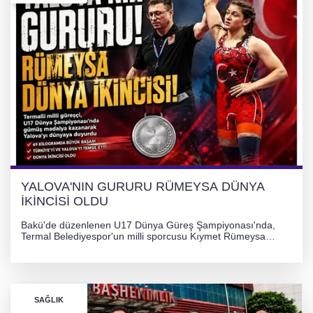
YALOVA'NIN GURURU RÜMEYSA DÜNYA
İKİNCİSİ OLDU
Bakü'de düzenlenen U17 Dünya Güreş Şampiyonası'nda,
Termal Belediyespor'un milli sporcusu Kıymet Rümeysa
Tezcan, 69 kilogram kategorisinde dünya ikincisi olarak
gümüş madalya kazandı.
SAĞLIK