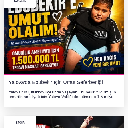
SAĞLIK
256 PARÇA ESER ELE GEÇİRİLDİ
Görüntüler yapay zekamı ?
Otomobil Hurdaya Döndü
Yalova'da Ebubekir İçin Umut Seferberliği
Yalova'nın Çiftlikköy ilçesinde yaşayan Ebubekir Yıldırmış'ın
omurilik ameliyatı için Yalova Valiliği denetiminde 1,5 milyon
TL'lik yardım kampanyası başlatıldı. Hayırseverlerin
desteğiyle tedavi masraflarının karşılanması hedefleniyor.
SPOR