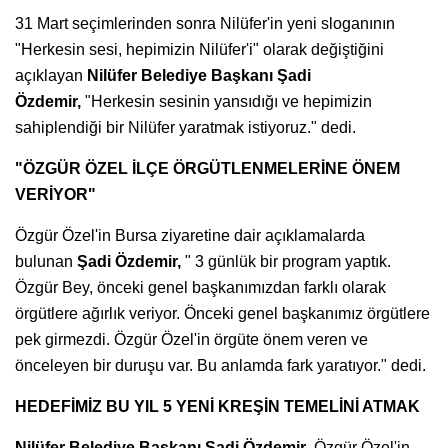
31 Mart seçimlerinden sonra Nilüfer'in yeni sloganının
"Herkesin sesi, hepimizin Nilüfer'i" olarak değiştiğini
açıklayan
Nilüfer Belediye Başkanı Şadi
Özdemir,
"Herkesin sesinin yansıdığı ve hepimizin
sahiplendiği bir Nilüfer yaratmak istiyoruz." dedi.
"ÖZGÜR ÖZEL İLÇE ÖRGÜTLENMELERİNE ÖNEM
VERİYOR"
Özgür Özel'in Bursa ziyaretine dair açıklamalarda
bulunan
Şadi Özdemir,
" 3 günlük bir program yaptık.
Özgür Bey, önceki genel başkanımızdan farklı olarak
örgütlere ağırlık veriyor. Önceki genel başkanımız örgütlere
pek girmezdi. Özgür Özel'in örgüte önem veren ve
önceleyen bir duruşu var. Bu anlamda fark yaratıyor." dedi.
HEDEFİMİZ BU YIL 5 YENİ KREŞİN TEMELİNİ ATMAK
Nilüfer Belediye Başkanı Şadi Özdemir
, Özgür Özel'in