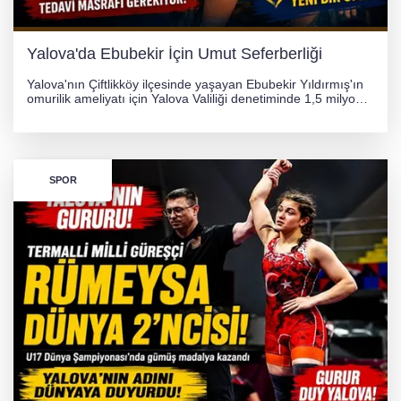
Yalova'da Ebubekir İçin Umut Seferberliği
Yalova'nın Çiftlikköy ilçesinde yaşayan Ebubekir Yıldırmış'ın
omurilik ameliyatı için Yalova Valiliği denetiminde 1,5 milyon
TL'lik yardım kampanyası başlatıldı. Hayırseverlerin
desteğiyle tedavi masraflarının karşılanması hedefleniyor.
SPOR