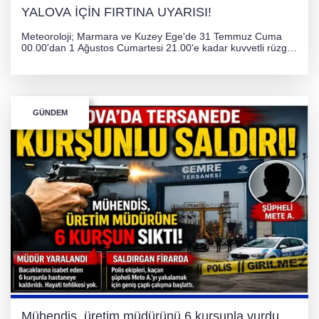
YALOVA İÇİN FIRTINA UYARISI!
Meteoroloji; Marmara ve Kuzey Ege'de 31 Temmuz Cuma
00.00'dan 1 Ağustos Cumartesi 21.00'e kadar kuvvetli rüzgar
ve fırtına bekliyor. İstanbul, Yalova, Kocaeli ve Trakya'da
ulaşımda aksamalar ve olumsuzluklara karşı vatandaşlar
uyarıldı.
GÜNDEM
Mühendis, üretim müdürünü 6 kurşunla vurdu.