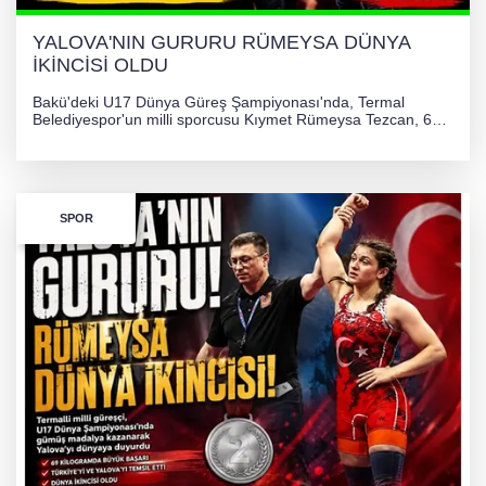
YALOVA'NIN GURURU RÜMEYSA DÜNYA
İKİNCİSİ OLDU
Bakü'deki U17 Dünya Güreş Şampiyonası'nda, Termal
Belediyespor'un milli sporcusu Kıymet Rümeysa Tezcan, 69
kilogram kategorisinde dünya ikincisi olarak gümüş madalya
kazandı ve Yalova ile Türkiye'yi gururlandırdı.
SPOR