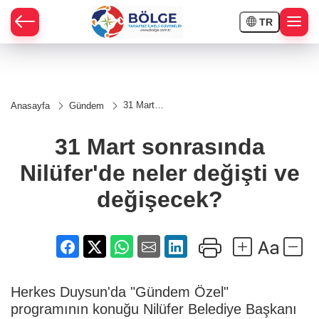
TR
HÇE
31 Mart
Anasayfa
Gündem
sonrasında
RAY
Nilüfer'de
neler
31 Mart sonrasında
değişti ve
SPOR
değişecek?
Nilüfer'de neler değişti ve
OR
değişecek?
Herkes Duysun'da "Gündem Özel"
programının konuğu Nilüfer Belediye Başkanı