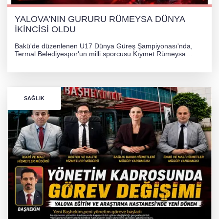
YALOVA'NIN GURURU RÜMEYSA DÜNYA
İKİNCİSİ OLDU
Bakü'de düzenlenen U17 Dünya Güreş Şampiyonası'nda,
Termal Belediyespor'un milli sporcusu Kıymet Rümeysa
Tezcan, 69 kilogram kategorisinde dünya ikincisi olarak
gümüş madalya kazandı.
SAĞLIK