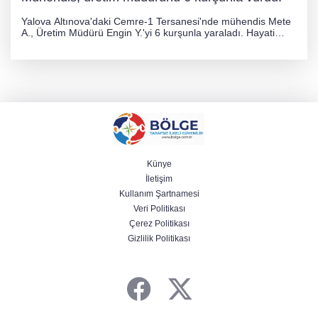
Yalova Altınova'daki Cemre-1 Tersanesi'nde mühendis Mete
A., Üretim Müdürü Engin Y.'yi 6 kurşunla yaraladı. Hayati
tehlikesi bulunmayan Engin Y. hastaneye kaldırılırken, kaçan
şüphelinin yakalanması için geniş çaplı soruşturma başlatıldı.
Künye
İletişim
Kullanım Şartnamesi
Veri Politikası
Çerez Politikası
Gizlilik Politikası