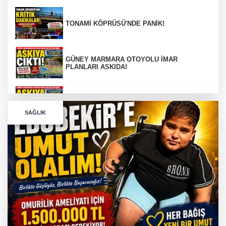
TONAMİ KÖPRÜSÜ'NDE PANİK!
GÜNEY MARMARA OTOYOLU İMAR
PLANLARI ASKIDA!
GÜNEY MARMARA OTOYOLU İMAR
PLANLARI ASKIDA!
SAĞLIK
256 PARÇA ESER ELE GEÇİRİLDİ
Görüntüler yapay zekamı ?
Otomobil Hurdaya Döndü