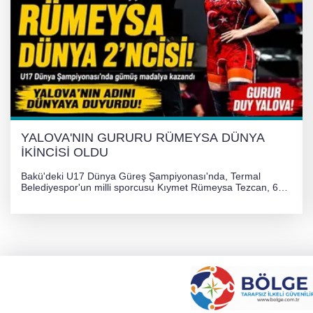
YALOVA'NIN GURURU RÜMEYSA DÜNYA
İKİNCİSİ OLDU
Bakü'deki U17 Dünya Güreş Şampiyonası'nda, Termal
Belediyespor'un milli sporcusu Kıymet Rümeysa Tezcan, 69
kilogram kategorisinde dünya ikincisi olarak gümüş madalya
kazandı ve Yalova ile Türkiye'yi gururlandırdı.