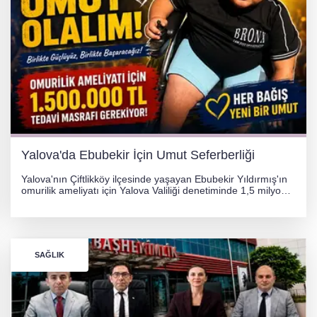
Yalova'da Ebubekir İçin Umut Seferberliği
Yalova'nın Çiftlikköy ilçesinde yaşayan Ebubekir Yıldırmış'ın
omurilik ameliyatı için Yalova Valiliği denetiminde 1,5 milyon
TL'lik yardım kampanyası başlatıldı. Hayırseverlerin
desteğiyle tedavi masraflarının karşılanması hedefleniyor.
SAĞLIK