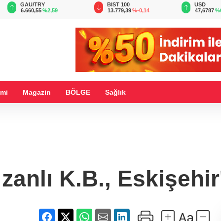
BIST 100
USD
EUR
13.779,39
%-0,14
47,6787
%0,18
55,1254
%
mi
Magazin
BÖLGE
Sağlık
zanlı K.B., Eskişehi