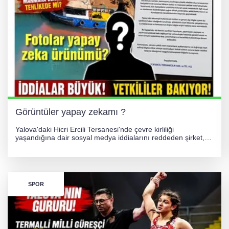
Görüntüler yapay zekamı ?
Yalova'daki Hicri Ercili Tersanesi'nde çevre kirliliği
yaşandığına dair sosyal medya iddialarını reddeden şirket,
görüntülerin yapay zekayla oluşturulduğunu savundu. Olayla
ilgili hukuki süreç başlatılırken gözler resmi incelemelere
çevrildi.
SPOR