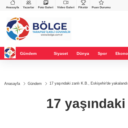
VND
GAU/TRY
%-0,22
0,0018
%0,32
6.660,55
%2,59
Anasayfa
Yazarlar
Foto Galeri
Video Galeri
Fikstür
Puan Durumu
Gündem
Siyaset
Dünya
Spor
Ekono
17 yaşındaki zanlı K.B., Eskişehir'de yakalandı
Anasayfa
Gündem
17 yaşındaki 