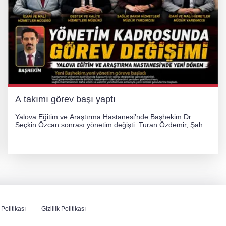
A takımı görev başı yaptı
Yalova Eğitim ve Araştırma Hastanesi'nde Başhekim Dr.
Seçkin Özcan sonrası yönetim değişti. Turan Özdemir, Şahin
Bozkurt, Özlem Kotbaş ve Mustafa Aka yeni idari görevlerine
atanarak sağlık hizmetlerini etkinleştirme sürecini başlattı.
Politikası
Gizlilik Politikası