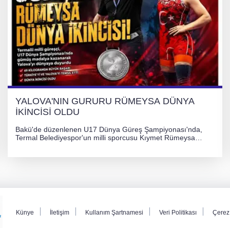
YALOVA'NIN GURURU RÜMEYSA DÜNYA
İKİNCİSİ OLDU
Bakü'de düzenlenen U17 Dünya Güreş Şampiyonası'nda,
Termal Belediyespor'un milli sporcusu Kıymet Rümeysa
Tezcan, 69 kilogram kategorisinde dünya ikincisi olarak
gümüş madalya kazandı.
Künye
İletişim
Kullanım Şartnamesi
Veri Politikası
Çerez 