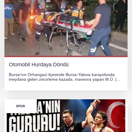
Otomobil Hurdaya Döndü
Bursa'nın Orhangazi ilçesinde Bursa-Yalova karayolunda
meydana gelen zincirleme kazada, manevra yapan M.Ü. (35)
yönetimindeki 06 GS 328 plakalı otomobil ağaca çarparak
hurdaya döndü. Hafif yaralanan sürücü, Orhangazi Devlet
Hastanesi'ne kaldırıldı.
SPOR