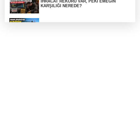
İHRACAT REKORU VAR, PEKİ EMEĞİN
KARŞILIĞI NEREDE?
TONAMİ KÖPRÜSÜ'NDE PANİK!
GÜNEY MARMARA OTOYOLU İMAR
PLANLARI ASKIDA!
GÜNEY MARMARA OTOYOLU İMAR
PLANLARI ASKIDA!
256 PARÇA ESER ELE GEÇİRİLDİ