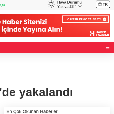
Hava Durumu
GBP
CHF
TR
0,32
64,3468
%0,38
59,0083
%0,82
Yalova
28 °
r'de yakalandı
En Çok Okunan Haberler