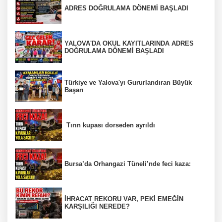
ADRES DOĞRULAMA DÖNEMİ BAŞLADI
YALOVA'DA OKUL KAYITLARINDA ADRES
DOĞRULAMA DÖNEMİ BAŞLADI
Türkiye ve Yalova'yı Gururlandıran Büyük
Başarı
Tırın kupası dorseden ayrıldı
Bursa’da Orhangazi Tüneli’nde feci kaza:
İHRACAT REKORU VAR, PEKİ EMEĞİN
KARŞILIĞI NEREDE?