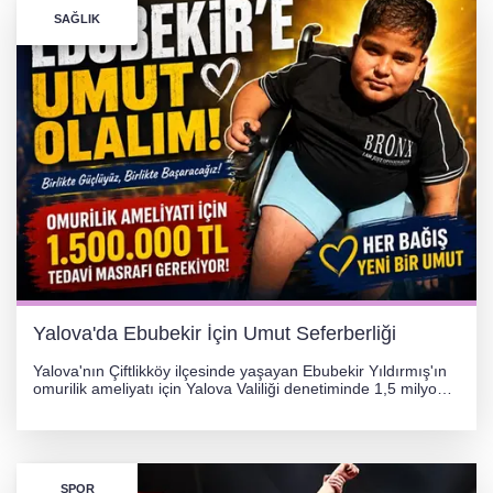
SAĞLIK
Yalova'da Ebubekir İçin Umut Seferberliği
Yalova'nın Çiftlikköy ilçesinde yaşayan Ebubekir Yıldırmış'ın
omurilik ameliyatı için Yalova Valiliği denetiminde 1,5 milyon
TL'lik yardım kampanyası başlatıldı. Hayırseverlerin
desteğiyle tedavi masraflarının karşılanması hedefleniyor.
SPOR