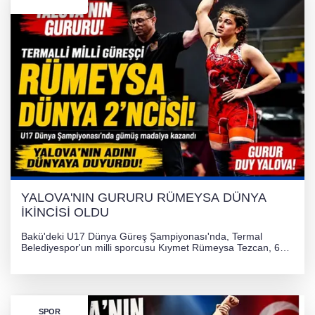
YALOVA'NIN GURURU RÜMEYSA DÜNYA
İKİNCİSİ OLDU
Bakü'deki U17 Dünya Güreş Şampiyonası'nda, Termal
Belediyespor'un milli sporcusu Kıymet Rümeysa Tezcan, 69
kilogram kategorisinde dünya ikincisi olarak gümüş madalya
kazandı ve Yalova ile Türkiye'yi gururlandırdı.
SPOR