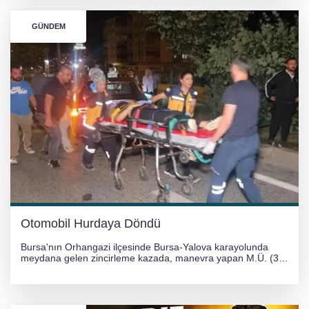
GÜNDEM
Otomobil Hurdaya Döndü
Bursa'nın Orhangazi ilçesinde Bursa-Yalova karayolunda
meydana gelen zincirleme kazada, manevra yapan M.Ü. (35)
yönetimindeki 06 GS 328 plakalı otomobil ağaca çarparak
hurdaya döndü. Hafif yaralanan sürücü, Orhangazi Devlet
Hastanesi'ne kaldırıldı.