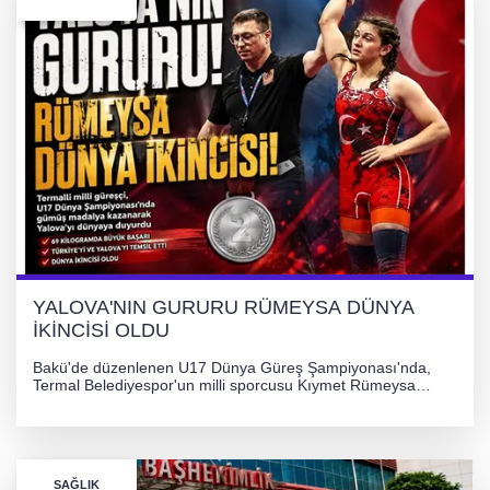
YALOVA'NIN GURURU RÜMEYSA DÜNYA
İKİNCİSİ OLDU
Bakü'de düzenlenen U17 Dünya Güreş Şampiyonası'nda,
Termal Belediyespor'un milli sporcusu Kıymet Rümeysa
Tezcan, 69 kilogram kategorisinde dünya ikincisi olarak
gümüş madalya kazandı.
SAĞLIK