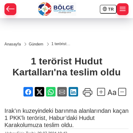
TR
HÇE
1 terörist
Anasayfa
Gündem
Hudut
RAY
Kartalları'na
teslim oldu
1 terörist Hudut
SPOR
Kartalları'na teslim oldu
OR
Irak’ın kuzeyindeki barınma alanlarından kaçan
1 PKK’lı terörist, Habur’daki Hudut
Karakolumuza teslim oldu.