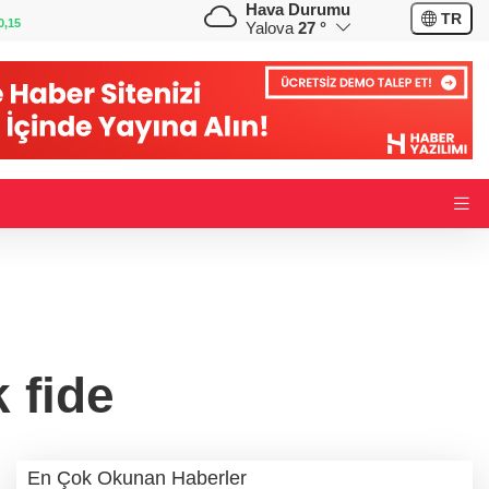
Hava Durumu
GBP
CHF
TR
0,35
64,4103
%0,42
59,0607
%0,85
Yalova
27 °
k fide
En Çok Okunan Haberler