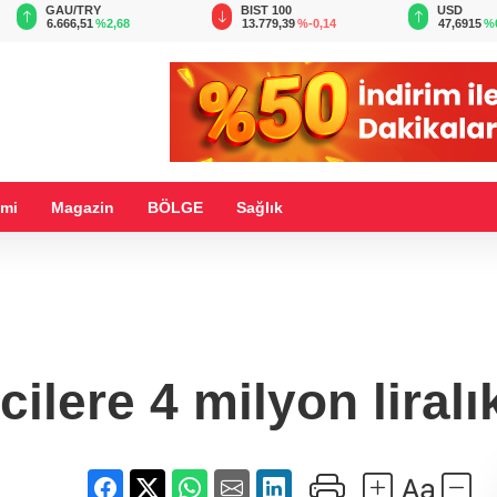
BIST 100
USD
EUR
13.779,39
%-0,14
47,6915
%0,15
55,1851
%
mi
Magazin
BÖLGE
Sağlık
cilere 4 milyon liralı