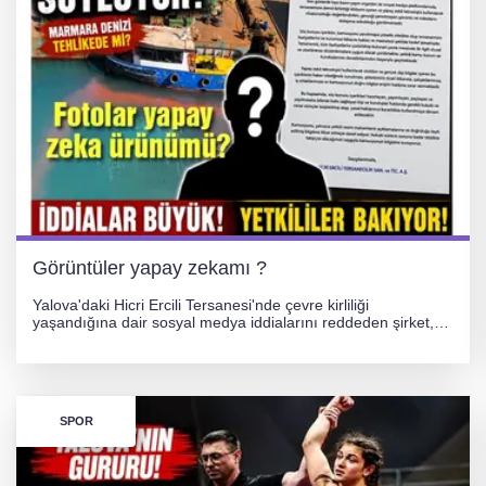
Görüntüler yapay zekamı ?
Yalova'daki Hicri Ercili Tersanesi'nde çevre kirliliği
yaşandığına dair sosyal medya iddialarını reddeden şirket,
görüntülerin yapay zekayla oluşturulduğunu savundu. Olayla
ilgili hukuki süreç başlatılırken gözler resmi incelemelere
çevrildi.
SPOR