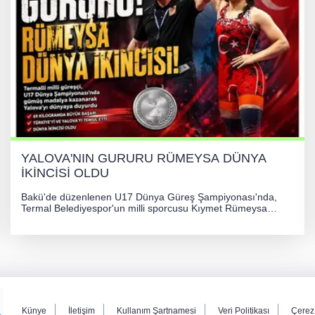
YALOVA'NIN GURURU RÜMEYSA DÜNYA
İKİNCİSİ OLDU
Bakü'de düzenlenen U17 Dünya Güreş Şampiyonası'nda,
Termal Belediyespor'un milli sporcusu Kıymet Rümeysa
Tezcan, 69 kilogram kategorisinde dünya ikincisi olarak
gümüş madalya kazandı.
Künye
İletişim
Kullanım Şartnamesi
Veri Politikası
Çerez 