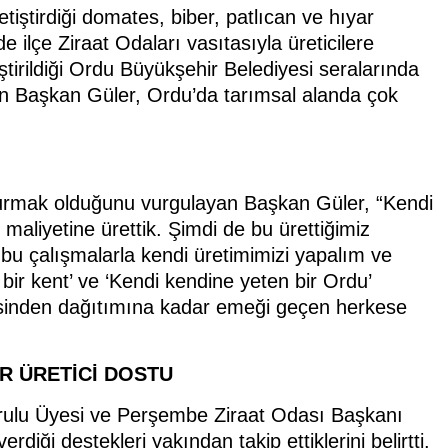
tiştirdiği domates, biber, patlıcan ve hıyar
e ilçe Ziraat Odaları vasıtasıyla üreticilere
iştirildiği Ordu Büyükşehir Belediyesi seralarında
elen Başkan Güler, Ordu’da tarımsal alanda çok
şturmak olduğunu vurgulayan Başkan Güler, “Kendi
 maliyetine ürettik. Şimdi de bu ürettiğimiz
Biz bu çalışmalarla kendi üretimimizi yapalım ve
ir kent’ ve ‘Kendi kendine yeten bir Ordu’
ilmesinden dağıtımına kadar emeği geçen herkese
R ÜRETİCİ DOSTU
urulu Üyesi ve Perşembe Ziraat Odası Başkanı
iği destekleri yakından takip ettiklerini belirtti.