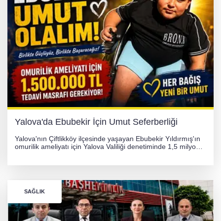
Yalova'da Ebubekir İçin Umut Seferberliği
Yalova'nın Çiftlikköy ilçesinde yaşayan Ebubekir Yıldırmış'ın
omurilik ameliyatı için Yalova Valiliği denetiminde 1,5 milyon
TL'lik yardım kampanyası başlatıldı. Hayırseverlerin
desteğiyle tedavi masraflarının karşılanması hedefleniyor.
SAĞLIK