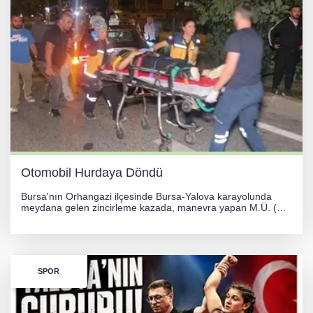
Otomobil Hurdaya Döndü
Bursa'nın Orhangazi ilçesinde Bursa-Yalova karayolunda
meydana gelen zincirleme kazada, manevra yapan M.Ü. (35)
yönetimindeki 06 GS 328 plakalı otomobil ağaca çarparak
hurdaya döndü. Hafif yaralanan sürücü, Orhangazi Devlet
Hastanesi'ne kaldırıldı.
SPOR