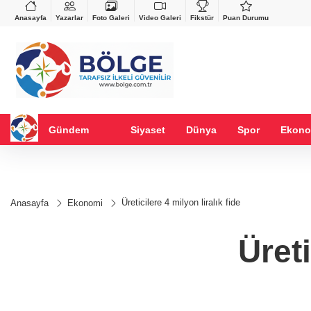
VND
GAU/TRY
%-0,22
0,0018
%0,36
6.666,51
%2,68
Anasayfa
Yazarlar
Foto Galeri
Video Galeri
Fikstür
Puan Durumu
Gündem
Siyaset
Dünya
Spor
Ekono
Üreticilere 4 milyon liralık fide
Anasayfa
Ekonomi
Üreti