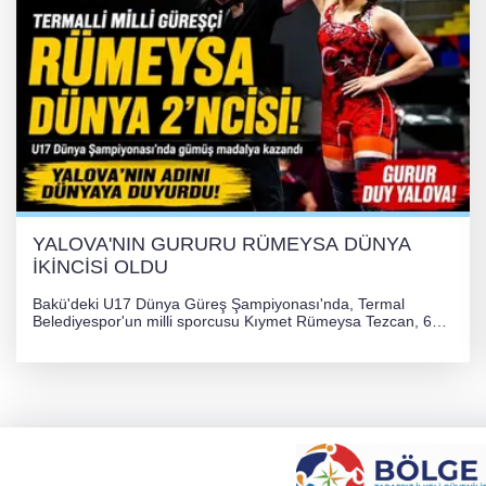
YALOVA'NIN GURURU RÜMEYSA DÜNYA
İKİNCİSİ OLDU
Bakü'deki U17 Dünya Güreş Şampiyonası'nda, Termal
Belediyespor'un milli sporcusu Kıymet Rümeysa Tezcan, 69
kilogram kategorisinde dünya ikincisi olarak gümüş madalya
kazandı ve Yalova ile Türkiye'yi gururlandırdı.