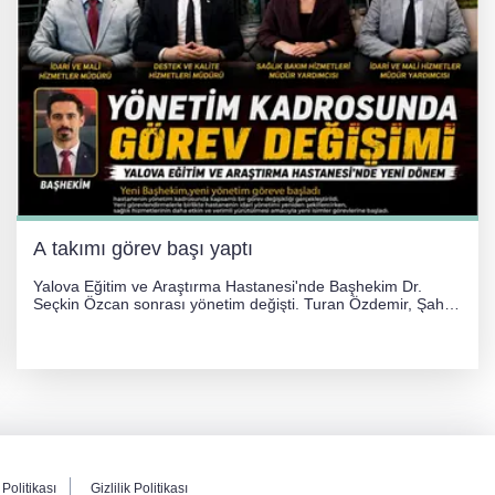
A takımı görev başı yaptı
Yalova Eğitim ve Araştırma Hastanesi'nde Başhekim Dr.
Seçkin Özcan sonrası yönetim değişti. Turan Özdemir, Şahin
Bozkurt, Özlem Kotbaş ve Mustafa Aka yeni idari görevlerine
atanarak sağlık hizmetlerini etkinleştirme sürecini başlattı.
Politikası
Gizlilik Politikası