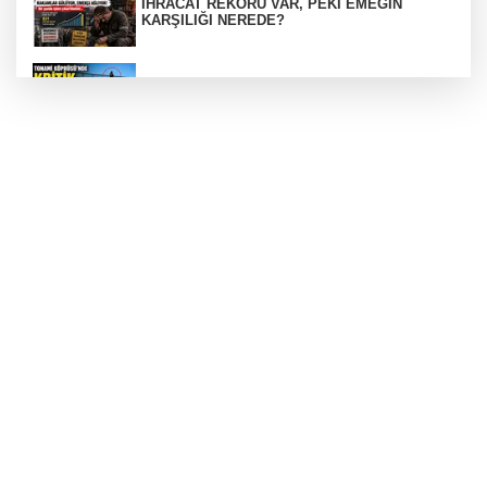
İHRACAT REKORU VAR, PEKİ EMEĞİN
KARŞILIĞI NEREDE?
TONAMİ KÖPRÜSÜ'NDE PANİK!
GÜNEY MARMARA OTOYOLU İMAR
PLANLARI ASKIDA!
GÜNEY MARMARA OTOYOLU İMAR
PLANLARI ASKIDA!
256 PARÇA ESER ELE GEÇİRİLDİ