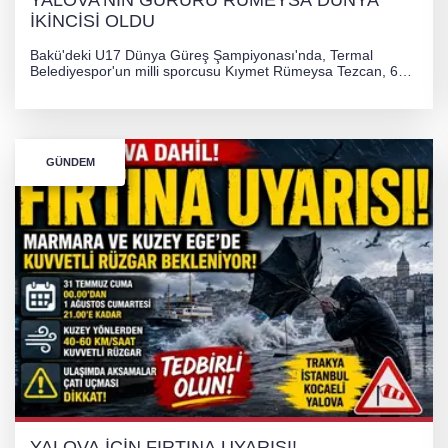
YALOVA'NIN GURURU RÜMEYSA DÜNYA
İKİNCİSİ OLDU
Bakü'deki U17 Dünya Güreş Şampiyonası'nda, Termal
Belediyespor'un milli sporcusu Kıymet Rümeysa Tezcan, 69
kilogram kategorisinde dünya ikincisi olarak gümüş madalya
kazandı ve Yalova ile Türkiye'yi gururlandırdı.
GÜNDEM
YALOVA İÇİN FIRTINA UYARISI!