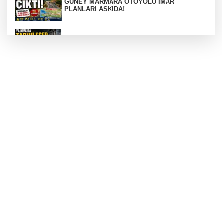
GÜNEY MARMARA OTOYOLU İMAR
PLANLARI ASKIDA!
256 PARÇA ESER ELE GEÇİRİLDİ
Görüntüler yapay zekamı ?
Otomobil Hurdaya Döndü
Yalova'da Ebubekir İçin Umut Seferberliği