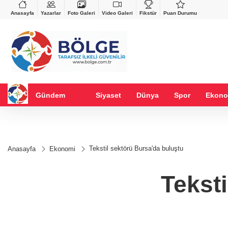
VND
GAU/TRY
%0,37
0,0018
%0,14
6.518,96
%0,35
Anasayfa
Yazarlar
Foto Galeri
Video Galeri
Fikstür
Puan Durumu
Gündem
Siyaset
Dünya
Spor
Ekono
Tekstil sektörü Bursa'da buluştu
Anasayfa
Ekonomi
Tekst