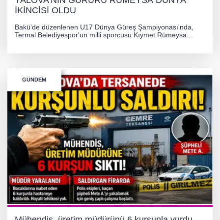
YALOVA'NIN GURURU RÜMEYSA DÜNYA
İKİNCİSİ OLDU
Bakü'de düzenlenen U17 Dünya Güreş Şampiyonası'nda,
Termal Belediyespor'un milli sporcusu Kıymet Rümeysa
Tezcan, 69 kilogram kategorisinde dünya ikincisi olarak
gümüş madalya kazandı.
GÜNDEM
Mühendis, üretim müdürünü 6 kurşunla vurdu.