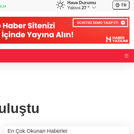
Hava Durumu
GBP
CHF
TR
0,14
64,1836
%0,16
58,9248
%0,02
Yalova
27 °
uluştu
En Çok Okunan Haberler