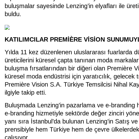
buluşmalar sayesinde Lenzing’in elyafları ile üre
buldu.
KATILIMCILAR PREMİÈRE VİSİON SUNUMUY
Yılda 11 kez düzenlenen uluslararası fuarlarda
üreticilerini küresel çapta tanınan moda markaları
buluşma fırsatlarından bir diğeri olan Première Vi
küresel moda endüstrisi için yaratıcılık, gelecek 
Première Vision S.A. Türkiye Temsilcisi Nihal K
ilgiyle takip etti.
Buluşmada Lenzing’in pazarlama ve e-branding hizm
e-branding hizmetiyle sektörde değer zinciri yöne
yanı sıra İstanbul’da bulunan Lenzing’in Satış ve 
prensibiyle hem Türkiye hem de çevre ülkelerdeki ç
çalışıyor.