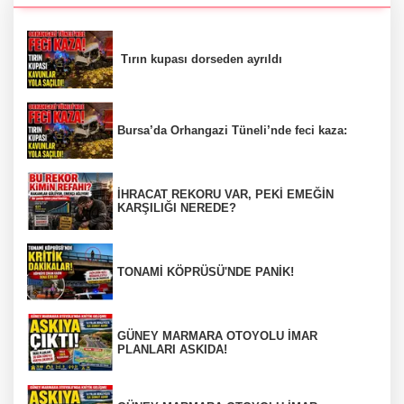
Tırın kupası dorseden ayrıldı
Bursa’da Orhangazi Tüneli’nde feci kaza:
İHRACAT REKORU VAR, PEKİ EMEĞİN
KARŞILIĞI NEREDE?
TONAMİ KÖPRÜSÜ'NDE PANİK!
GÜNEY MARMARA OTOYOLU İMAR
PLANLARI ASKIDA!