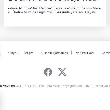
Yalova Altınova'daki Cemre-1 Tersanesi'nde mühendis Mete
A., Üretim Müdürü Engin Y.'yi 6 kurşunla yaraladı. Hayati
tehlikesi bulunmayan Engin Y. hastaneye kaldırılırken, kaçan
şüphelinin yakalanması için geniş çaplı soruşturma başlatıldı.
Künye
İletişim
Kullanım Şartnamesi
Veri Politikası
Çerez 
 YAZILIMI
ve TURKTICARET.NET projesidir Copyright© 2006-2026 Tüm hakları sak