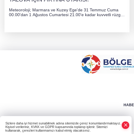
Meteoroloji; Marmara ve Kuzey Ege'de 31 Temmuz Cuma
00.00'dan 1 Ağustos Cumartesi 21.00'e kadar kuvvetli rüzgar
ve fırtına bekliyor. İstanbul, Yalova, Kocaeli ve Trakya'da
ulaşımda aksamalar ve olumsuzluklara karşı vatandaşlar
uyarıldı.
HABER
Sizlere daha iyi hizmet sunabilmek adına sitemizde çerez konumlandırmaktayız.
Kişisel verileriniz, KVKK ve GDPR kapsamında toplanıp işlenir. Sitemizi
kullanarak, çerezleri kullanmamızı kabul etmiş olacaksınız.