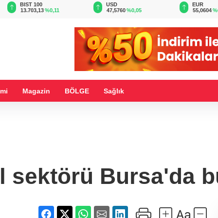
BIST 100
USD
EUR
13.703,13
%0,11
47,5760
%0,05
55,0604
%
mi
Magazin
BÖLGE
Sağlık
il sektörü Bursa'da b