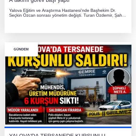
A takımı görev başı yaptı
Yalova Eğitim ve Araştırma Hastanesi'nde Başhekim Dr.
Seçkin Özcan sonrası yönetim değişti. Turan Özdemir, Şahin
Bozkurt, Özlem Kotbaş ve Mustafa Aka yeni idari görevlerine
atanarak sağlık hizmetlerini etkinleştirme sürecini başlattı.
GÜNDEM
YALOVA'DA TERSANEDE KURŞUNLU