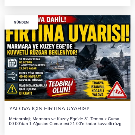
atanarak sağlık hizmetlerini etkinleştirme sürecini başlattı.
GÜNDEM
YALOVA İÇİN FIRTINA UYARISI!
Meteoroloji; Marmara ve Kuzey Ege'de 31 Temmuz Cuma
00.00'dan 1 Ağustos Cumartesi 21.00'e kadar kuvvetli rüzgar
ve fırtına bekliyor. İstanbul, Yalova, Kocaeli ve Trakya'da
ulaşımda aksamalar ve olumsuzluklara karşı vatandaşlar