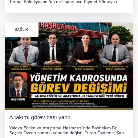
Termal Belediyespor'un milli sporcusu Kıymet Rümeysa
Tezcan, 69 kilogram kategorisinde dünya ikincisi olarak
gümüş madalya kazandı.
SAĞLIK
A takımı görev başı yaptı
Yalova Eğitim ve Araştırma Hastanesi'nde Başhekim Dr.
Seçkin Özcan sonrası yönetim değişti. Turan Özdemir, Şahin
Bozkurt, Özlem Kotbaş ve Mustafa Aka yeni idari görevlerine