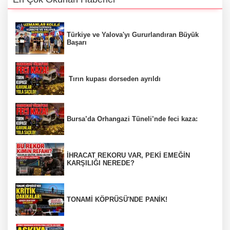
Türkiye ve Yalova'yı Gururlandıran Büyük
Başarı
Tırın kupası dorseden ayrıldı
Bursa’da Orhangazi Tüneli’nde feci kaza:
İHRACAT REKORU VAR, PEKİ EMEĞİN
KARŞILIĞI NEREDE?
TONAMİ KÖPRÜSÜ'NDE PANİK!