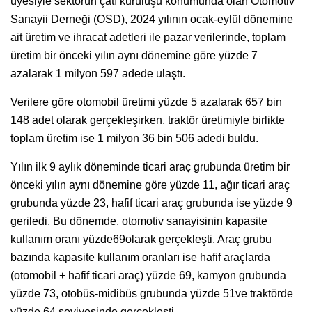
üyesiyle sektörün çatı kuruluşu konumunda olan Otomotiv
Sanayii Derneği (OSD), 2024 yılının ocak-eylül dönemine
ait üretim ve ihracat adetleri ile pazar verilerinde, toplam
üretim bir önceki yılın aynı dönemine göre yüzde 7
azalarak 1 milyon 597 adede ulaştı.
Verilere göre otomobil üretimi yüzde 5 azalarak 657 bin
148 adet olarak gerçekleşirken, traktör üretimiyle birlikte
toplam üretim ise 1 milyon 36 bin 506 adedi buldu.
Yılın ilk 9 aylık döneminde ticari araç grubunda üretim bir
önceki yılın aynı dönemine göre yüzde 11, ağır ticari araç
grubunda yüzde 23, hafif ticari araç grubunda ise yüzde 9
geriledi. Bu dönemde, otomotiv sanayisinin kapasite
kullanım oranı yüzde69olarak gerçekleşti. Araç grubu
bazında kapasite kullanım oranları ise hafif araçlarda
(otomobil + hafif ticari araç) yüzde 69, kamyon grubunda
yüzde 73, otobüs-midibüs grubunda yüzde 51ve traktörde
yüzde 64 seviyesinde gerçekleşti.