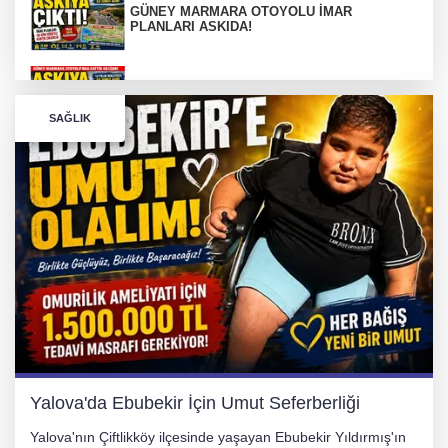
GÜNEY MARMARA OTOYOLU İMAR
PLANLARI ASKIDA!
GÜNEY MARMARA OTOYOLU İMAR
PLANLARI ASKIDA!
SAĞLIK
256 PARÇA ESER ELE GEÇİRİLDİ
Görüntüler yapay zekamı ?
Otomobil Hurdaya Döndü
Yalova'da Ebubekir İçin Umut Seferberliği
Yalova'nın Çiftlikköy ilçesinde yaşayan Ebubekir Yıldırmış'ın