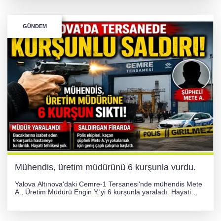
uyarıldı.
GÜNDEM
Mühendis, üretim müdürünü 6 kurşunla vurdu.
Yalova Altınova'daki Cemre-1 Tersanesi'nde mühendis Mete
A., Üretim Müdürü Engin Y.'yi 6 kurşunla yaraladı. Hayati
tehlikesi bulunmayan Engin Y. hastaneye kaldırılırken, kaçan
şüphelinin yakalanması için geniş çaplı soruşturma başlatıldı.