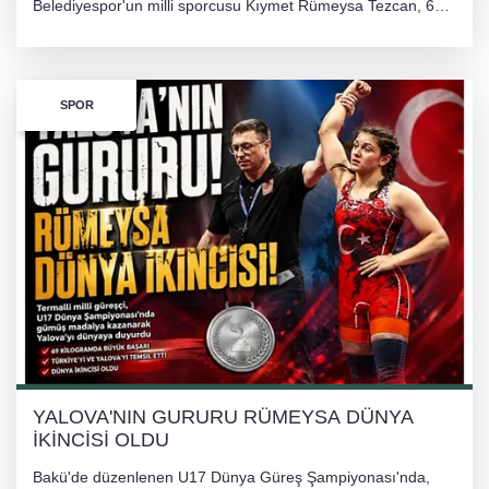
Belediyespor'un milli sporcusu Kıymet Rümeysa Tezcan, 69
kilogram kategorisinde dünya ikincisi olarak gümüş madalya
kazandı ve Yalova ile Türkiye'yi gururlandırdı.
SPOR
YALOVA'NIN GURURU RÜMEYSA DÜNYA
İKİNCİSİ OLDU
Bakü'de düzenlenen U17 Dünya Güreş Şampiyonası'nda,