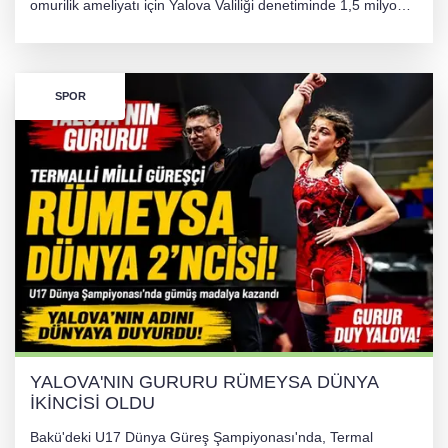
omurilik ameliyatı için Yalova Valiliği denetiminde 1,5 milyon
TL'lik yardım kampanyası başlatıldı. Hayırseverlerin
desteğiyle tedavi masraflarının karşılanması hedefleniyor.
SPOR
YALOVA'NIN GURURU RÜMEYSA DÜNYA
İKİNCİSİ OLDU
Bakü'deki U17 Dünya Güreş Şampiyonası'nda, Termal