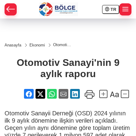
TR
HÇE
Otomotiv
Anasayfa
Ekonomi
Sanayi'nin
RAY
9 aylık
raporu
Otomotiv Sanayi'nin 9
SPOR
aylık raporu
OR
Otomotiv Sanayii Derneği (OSD) 2024 yılının
ilk 9 aylık dönemine ilişkin verileri açıkladı.
Geçen yılın aynı dönemine göre toplam üretim
yüzde 7 gerileyerek 1 milyon 597 adet olarak