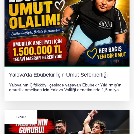
Yalova'da Ebubekir İçin Umut Seferberliği
Yalova'nın Çiftlikköy ilçesinde yaşayan Ebubekir Yıldırmış'ın
omurilik ameliyatı için Yalova Valiliği denetiminde 1,5 milyon
TL'lik yardım kampanyası başlatıldı. Hayırseverlerin
desteğiyle tedavi masraflarının karşılanması hedefleniyor.
SPOR