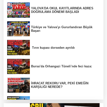
YALOVA'DA OKUL KAYITLARINDA ADRES
DOĞRULAMA DÖNEMİ BAŞLADI
Türkiye ve Yalova'yı Gururlandıran Büyük
Başarı
Tırın kupası dorseden ayrıldı
Bursa’da Orhangazi Tüneli’nde feci kaza:
İHRACAT REKORU VAR, PEKİ EMEĞİN
KARŞILIĞI NEREDE?
TONAMİ KÖPRÜSÜ'NDE PANİK!