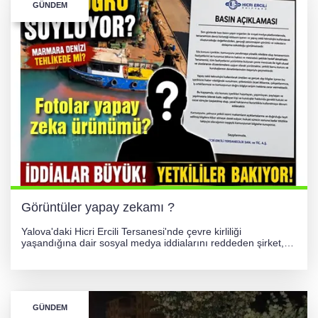
GÜNDEM
GÜNEY MARMARA OTOYOLU İMAR
PLANLARI ASKIDA!
GÜNEY MARMARA OTOYOLU İMAR
PLANLARI ASKIDA!
256 PARÇA ESER ELE GEÇİRİLDİ
Görüntüler yapay zekamı ?
Yalova'daki Hicri Ercili Tersanesi'nde çevre kirliliği
yaşandığına dair sosyal medya iddialarını reddeden şirket,
görüntülerin yapay zekayla oluşturulduğunu savundu. Olayla
ilgili hukuki süreç başlatılırken gözler resmi incelemelere
çevrildi.
GÜNDEM