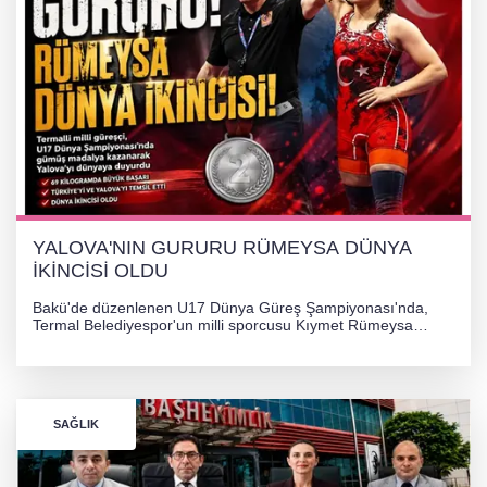
YALOVA'NIN GURURU RÜMEYSA DÜNYA
İKİNCİSİ OLDU
Bakü'de düzenlenen U17 Dünya Güreş Şampiyonası'nda,
Termal Belediyespor'un milli sporcusu Kıymet Rümeysa
Tezcan, 69 kilogram kategorisinde dünya ikincisi olarak
gümüş madalya kazandı.
SAĞLIK