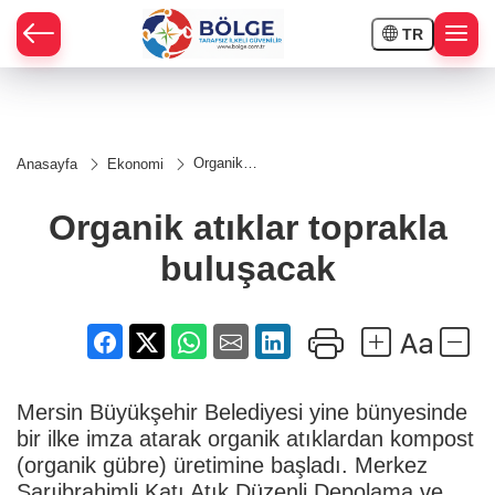
TR
HÇE
Organik
Anasayfa
Ekonomi
atıklar
RAY
toprakla
buluşacak
Organik atıklar toprakla
SPOR
buluşacak
OR
Mersin Büyükşehir Belediyesi yine bünyesinde
bir ilke imza atarak organik atıklardan kompost
(organik gübre) üretimine başladı. Merkez
Sarıibrahimli Katı Atık Düzenli Depolama ve