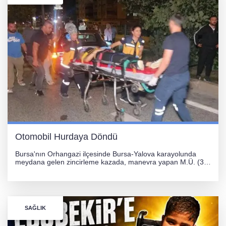
Otomobil Hurdaya Döndü
Bursa'nın Orhangazi ilçesinde Bursa-Yalova karayolunda
meydana gelen zincirleme kazada, manevra yapan M.Ü. (35)
yönetimindeki 06 GS 328 plakalı otomobil ağaca çarparak
hurdaya döndü. Hafif yaralanan sürücü, Orhangazi Devlet
Hastanesi'ne kaldırıldı.
SAĞLIK