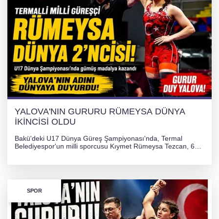
YALOVA'NIN GURURU RÜMEYSA DÜNYA
İKİNCİSİ OLDU
Bakü'deki U17 Dünya Güreş Şampiyonası'nda, Termal
Belediyespor'un milli sporcusu Kıymet Rümeysa Tezcan, 69
kilogram kategorisinde dünya ikincisi olarak gümüş madalya
kazandı ve Yalova ile Türkiye'yi gururlandırdı.
SPOR