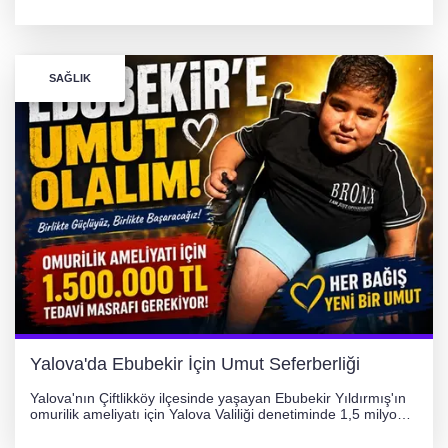
yönetimindeki 06 GS 328 plakalı otomobil ağaca çarparak
hurdaya döndü. Hafif yaralanan sürücü, Orhangazi Devlet
Hastanesi'ne kaldırıldı.
SAĞLIK
Yalova'da Ebubekir İçin Umut Seferberliği
Yalova'nın Çiftlikköy ilçesinde yaşayan Ebubekir Yıldırmış'ın
omurilik ameliyatı için Yalova Valiliği denetiminde 1,5 milyon
TL'lik yardım kampanyası başlatıldı. Hayırseverlerin
desteğiyle tedavi masraflarının karşılanması hedefleniyor.