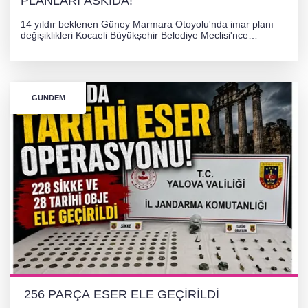
PLANLARI ASKIDA!
14 yıldır beklenen Güney Marmara Otoyolu'nda imar planı
değişiklikleri Kocaeli Büyükşehir Belediye Meclisi'nce
onaylanarak 30 gün süreyle askıya çıkarıldı. Projenin Yalova-
Kocaeli arasını rahatlatması ve resmi sürecin devam ettiği
bildirildi.
GÜNDEM
256 PARÇA ESER ELE GEÇİRİLDİ