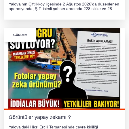
Yalova'nın Çiftlikköy ilçesinde 2 Ağustos 2026'da düzenlenen
operasyonda, Ş.F. isimli şahsın aracında 228 sikke ve 28
obje olmak üzere toplam 256 tarihi eser ele geçirildi. Şüpheli
hakkında adli işlem başlatıldı.
GÜNDEM
Görüntüler yapay zekamı ?
Yalova'daki Hicri Ercili Tersanesi'nde çevre kirliliği