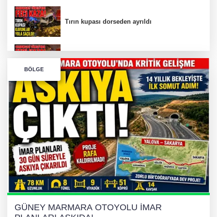
Tırın kupası dorseden ayrıldı
Bursa’da Orhangazi Tüneli’nde feci kaza:
BÖLGE
İHRACAT REKORU VAR, PEKİ EMEĞİN
KARŞILIĞI NEREDE?
TONAMİ KÖPRÜSÜ'NDE PANİK!
GÜNEY MARMARA OTOYOLU İMAR
PLANLARI ASKIDA!
GÜNEY MARMARA OTOYOLU İMAR