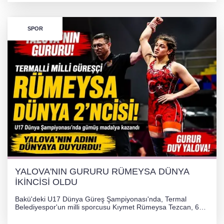
SPOR
YALOVA'NIN GURURU RÜMEYSA DÜNYA
İKİNCİSİ OLDU
Bakü'deki U17 Dünya Güreş Şampiyonası'nda, Termal
Belediyespor'un milli sporcusu Kıymet Rümeysa Tezcan, 69
kilogram kategorisinde dünya ikincisi olarak gümüş madalya
kazandı ve Yalova ile Türkiye'yi gururlandırdı.