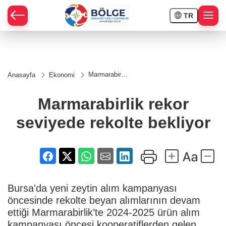
TR
HÇE
Marmarabirlik
Anasayfa
Ekonomi
rekor
RAY
seviyede
rekolte
Marmarabirlik rekor
bekliyor
SPOR
seviyede rekolte bekliyor
OR
Bursa'da yeni zeytin alım kampanyası
öncesinde rekolte beyan alımlarının devam
ettiği Marmarabirlik’te 2024-2025 ürün alım
kampanyası öncesi kooperatiflerden gelen