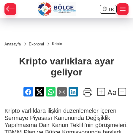
TR
HÇE
Kripto
Anasayfa
Ekonomi
varlıklara
RAY
ayar
geliyor
Kripto varlıklara ayar
SPOR
geliyor
OR
Kripto varlıklara ilişkin düzenlemeler içeren
Sermaye Piyasası Kanununda Değişiklik
Yapılmasına Dair Kanun Teklifi'nin görüşmeleri,
TBMM Plan ve Bütçe Komisyonunda başladı.