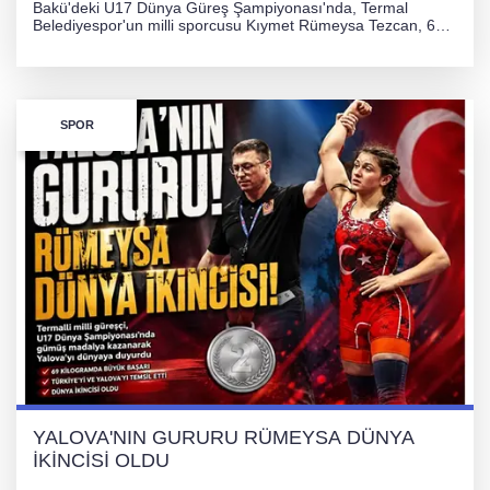
Bakü'deki U17 Dünya Güreş Şampiyonası'nda, Termal
Belediyespor'un milli sporcusu Kıymet Rümeysa Tezcan, 69
kilogram kategorisinde dünya ikincisi olarak gümüş madalya
kazandı ve Yalova ile Türkiye'yi gururlandırdı.
SPOR
YALOVA'NIN GURURU RÜMEYSA DÜNYA
İKİNCİSİ OLDU