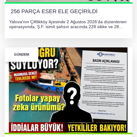
256 PARÇA ESER ELE GEÇİRİLDİ
Yalova'nın Çiftlikköy ilçesinde 2 Ağustos 2026'da düzenlenen
operasyonda, Ş.F. isimli şahsın aracında 228 sikke ve 28
obje olmak üzere toplam 256 tarihi eser ele geçirildi. Şüpheli
hakkında adli işlem başlatıldı.
GÜNDEM