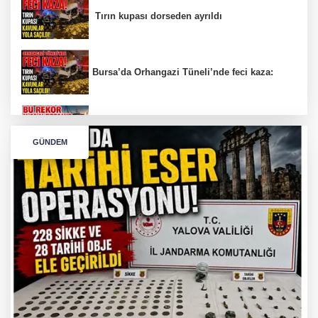
Tırın kupası dorseden ayrıldı
Bursa’da Orhangazi Tüneli’nde feci kaza:
İHRACAT REKORU VAR, PEKİ EMEĞİN
KARŞILIĞI NEREDE?
GÜNDEM
TONAMİ KÖPRÜSÜ'NDE PANİK!
GÜNEY MARMARA OTOYOLU İMAR
PLANLARI ASKIDA!
GÜNEY MARMARA OTOYOLU İMAR
PLANLARI ASKIDA!