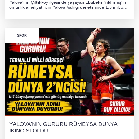
Yalova'nın Çiftlikköy ilçesinde yaşayan Ebubekir Yıldırmış'ın
omurilik ameliyatı için Yalova Valiliği denetiminde 1,5 milyon
TL'lik yardım kampanyası başlatıldı. Hayırseverlerin
desteğiyle tedavi masraflarının karşılanması hedefleniyor.
SPOR
YALOVA'NIN GURURU RÜMEYSA DÜNYA
İKİNCİSİ OLDU