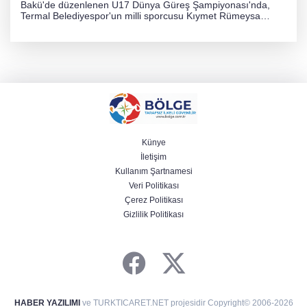
Bakü'de düzenlenen U17 Dünya Güreş Şampiyonası'nda,
Termal Belediyespor'un milli sporcusu Kıymet Rümeysa
Tezcan, 69 kilogram kategorisinde dünya ikincisi olarak
gümüş madalya kazandı.
Künye
İletişim
Kullanım Şartnamesi
Veri Politikası
Çerez Politikası
Gizlilik Politikası
HABER YAZILIMI
ve TURKTICARET.NET projesidir Copyright© 2006-2026