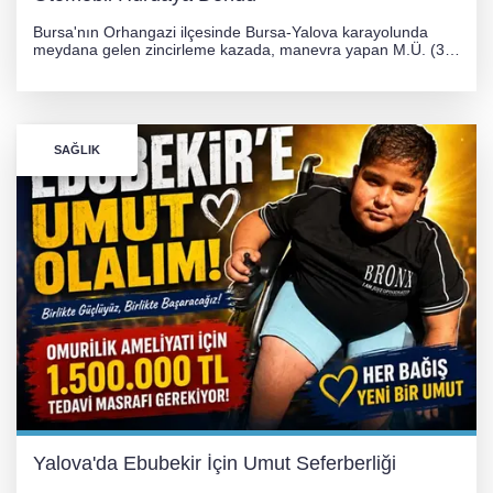
Bursa'nın Orhangazi ilçesinde Bursa-Yalova karayolunda
meydana gelen zincirleme kazada, manevra yapan M.Ü. (35)
yönetimindeki 06 GS 328 plakalı otomobil ağaca çarparak
hurdaya döndü. Hafif yaralanan sürücü, Orhangazi Devlet
Hastanesi'ne kaldırıldı.
SAĞLIK
Yalova'da Ebubekir İçin Umut Seferberliği