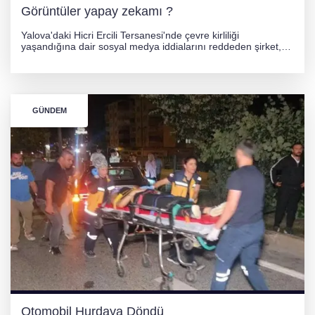
Görüntüler yapay zekamı ?
Yalova'daki Hicri Ercili Tersanesi'nde çevre kirliliği
yaşandığına dair sosyal medya iddialarını reddeden şirket,
görüntülerin yapay zekayla oluşturulduğunu savundu. Olayla
ilgili hukuki süreç başlatılırken gözler resmi incelemelere
çevrildi.
GÜNDEM
Otomobil Hurdaya Döndü