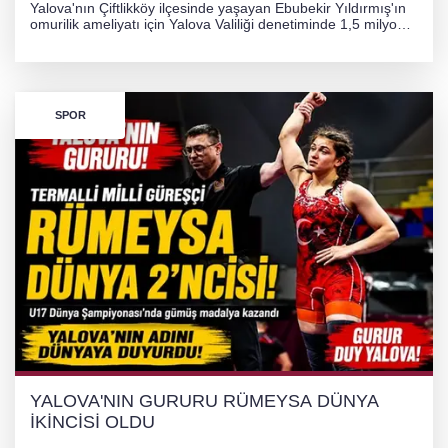
Yalova'nın Çiftlikköy ilçesinde yaşayan Ebubekir Yıldırmış'ın
omurilik ameliyatı için Yalova Valiliği denetiminde 1,5 milyon
TL'lik yardım kampanyası başlatıldı. Hayırseverlerin
desteğiyle tedavi masraflarının karşılanması hedefleniyor.
SPOR
YALOVA'NIN GURURU RÜMEYSA DÜNYA
İKİNCİSİ OLDU