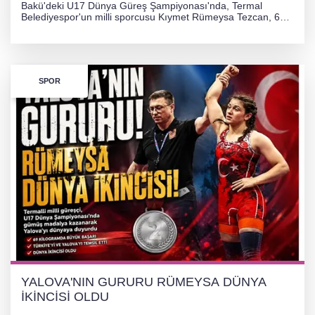
Bakü'deki U17 Dünya Güreş Şampiyonası'nda, Termal
Belediyespor'un milli sporcusu Kıymet Rümeysa Tezcan, 69
kilogram kategorisinde dünya ikincisi olarak gümüş madalya
kazandı ve Yalova ile Türkiye'yi gururlandırdı.
SPOR
YALOVA'NIN GURURU RÜMEYSA DÜNYA
İKİNCİSİ OLDU