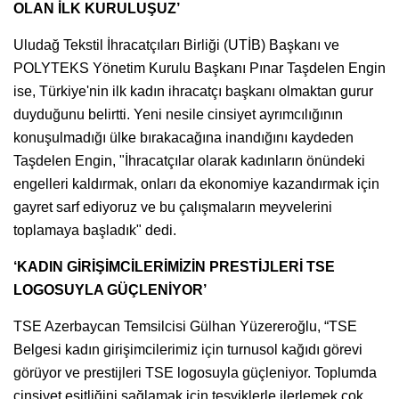
OLAN İLK KURULUŞUZ’
Uludağ Tekstil İhracatçıları Birliği (UTİB) Başkanı ve
POLYTEKS Yönetim Kurulu Başkanı Pınar Taşdelen Engin
ise, Türkiye'nin ilk kadın ihracatçı başkanı olmaktan gurur
duyduğunu belirtti. Yeni nesile cinsiyet ayrımcılığının
konuşulmadığı ülke bırakacağına inandığını kaydeden
Taşdelen Engin, "İhracatçılar olarak kadınların önündeki
engelleri kaldırmak, onları da ekonomiye kazandırmak için
gayret sarf ediyoruz ve bu çalışmaların meyvelerini
toplamaya başladık" dedi.
‘KADIN GİRİŞİMCİLERİMİZİN PRESTİJLERİ TSE
LOGOSUYLA GÜÇLENİYOR’
TSE Azerbaycan Temsilcisi Gülhan Yüzereroğlu, “TSE
Belgesi kadın girişimcilerimiz için turnusol kağıdı görevi
görüyor ve prestijleri TSE logosuyla güçleniyor. Toplumda
cinsiyet eşitliğini sağlamak için teşviklerle ilerlemek çok