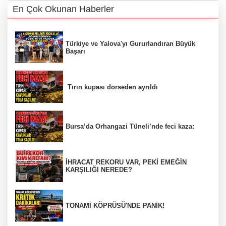
En Çok Okunan Haberler
Türkiye ve Yalova'yı Gururlandıran Büyük
Başarı
Tırın kupası dorseden ayrıldı
Bursa’da Orhangazi Tüneli’nde feci kaza:
İHRACAT REKORU VAR, PEKİ EMEĞİN
KARŞILIĞI NEREDE?
TONAMİ KÖPRÜSÜ'NDE PANİK!