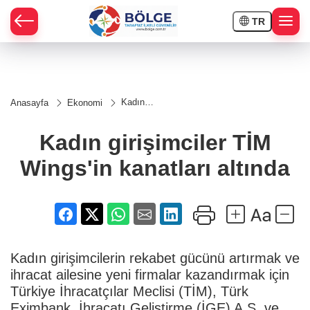
TR
HÇE
Kadın
Anasayfa
Ekonomi
girişimciler
RAY
TİM
Wings'in
Kadın girişimciler TİM
kanatları
SPOR
altında
Wings'in kanatları altında
OR
Kadın girişimcilerin rekabet gücünü artırmak ve
ihracat ailesine yeni firmalar kazandırmak için
Türkiye İhracatçılar Meclisi (TİM), Türk
Eximbank, İhracatı Geliştirme (İGE) A.Ş. ve