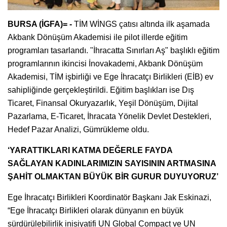
BURSA (İGFA)= -
TİM WİNGS çatısı altında ilk aşamada
Akbank Dönüşüm Akademisi ile pilot illerde eğitim
programları tasarlandı. "İhracatta Sınırları Aş" başlıklı eğitim
programlarının ikincisi İnovakademi, Akbank Dönüşüm
Akademisi, TİM işbirliği ve Ege İhracatçı Birlikleri (EİB) ev
sahipliğinde gerçekleştirildi. Eğitim başlıkları ise Dış
Ticaret, Finansal Okuryazarlık, Yeşil Dönüşüm, Dijital
Pazarlama, E-Ticaret, İhracata Yönelik Devlet Destekleri,
Hedef Pazar Analizi, Gümrükleme oldu.
‘YARATTIKLARI KATMA DEĞERLE FAYDA
SAĞLAYAN KADINLARIMIZIN SAYISININ ARTMASINA
ŞAHİT OLMAKTAN BÜYÜK BİR GURUR DUYUYORUZ’
Ege İhracatçı Birlikleri Koordinatör Başkanı Jak Eskinazi,
“Ege İhracatçı Birlikleri olarak dünyanın en büyük
sürdürülebilirlik inisiyatifi UN Global Compact ve UN