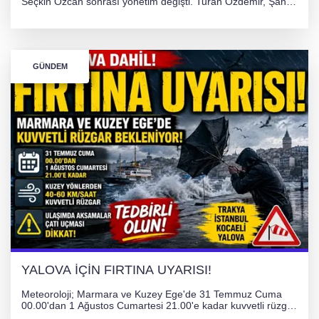
Seçkin Özcan sonrası yönetim değişti. Turan Özdemir, Şahin
Bozkurt, Özlem Kotbaş ve Mustafa Aka yeni idari görevlerine
atanarak sağlık hizmetlerini etkinleştirme sürecini başlattı.
GÜNDEM
YALOVA İÇİN FIRTINA UYARISI!
Meteoroloji; Marmara ve Kuzey Ege'de 31 Temmuz Cuma
00.00'dan 1 Ağustos Cumartesi 21.00'e kadar kuvvetli rüzgar
ve fırtına bekliyor. İstanbul, Yalova, Kocaeli ve Trakya'da