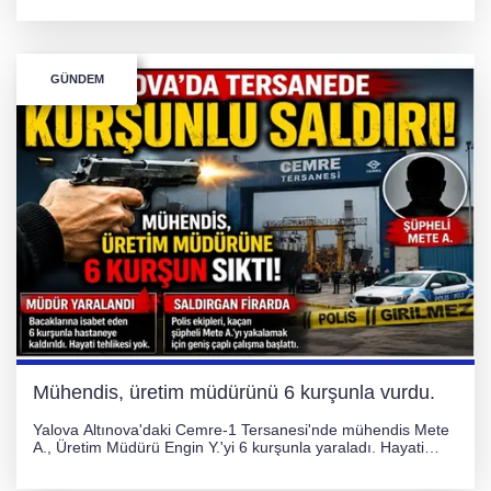
ulaşımda aksamalar ve olumsuzluklara karşı vatandaşlar
uyarıldı.
GÜNDEM
Mühendis, üretim müdürünü 6 kurşunla vurdu.
Yalova Altınova'daki Cemre-1 Tersanesi'nde mühendis Mete
A., Üretim Müdürü Engin Y.'yi 6 kurşunla yaraladı. Hayati
tehlikesi bulunmayan Engin Y. hastaneye kaldırılırken, kaçan
şüphelinin yakalanması için geniş çaplı soruşturma başlatıldı.