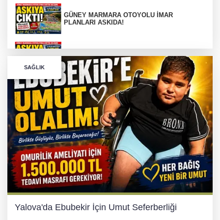
GÜNEY MARMARA OTOYOLU İMAR
PLANLARI ASKIDA!
GÜNEY MARMARA OTOYOLU İMAR
PLANLARI ASKIDA!
SAĞLIK
256 PARÇA ESER ELE GEÇİRİLDİ
Görüntüler yapay zekamı ?
Otomobil Hurdaya Döndü
Yalova'da Ebubekir İçin Umut Seferberliği