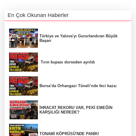
En Çok Okunan Haberler
Türkiye ve Yalova'yı Gururlandıran Büyük
Başarı
Tırın kupası dorseden ayrıldı
Bursa’da Orhangazi Tüneli’nde feci kaza:
İHRACAT REKORU VAR, PEKİ EMEĞİN
KARŞILIĞI NEREDE?
TONAMİ KÖPRÜSÜ'NDE PANİK!