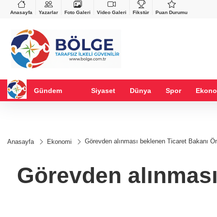
VND
GAU/TRY
%-0,22
0,0018
%0,16
6.540,38
%0,74
Anasayfa
Yazarlar
Foto Galeri
Video Galeri
Fikstür
Puan Durumu
Gündem
Siyaset
Dünya
Spor
Ekono
Görevden alınması beklenen Ticaret Bakanı Öm
Anasayfa
Ekonomi
Görevden alınması