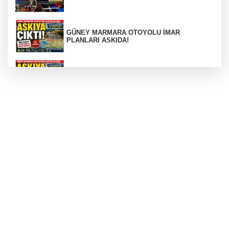
GÜNEY MARMARA OTOYOLU İMAR
PLANLARI ASKIDA!
GÜNEY MARMARA OTOYOLU İMAR
PLANLARI ASKIDA!
256 PARÇA ESER ELE GEÇİRİLDİ
Görüntüler yapay zekamı ?
Otomobil Hurdaya Döndü