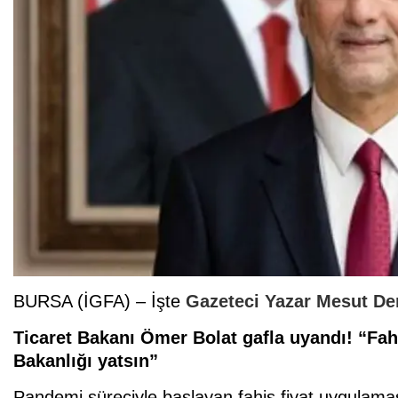
BURSA (İGFA) – İşte
Gazeteci Yazar Mesut Dem
Ticaret Bakanı Ömer Bolat gafla uyandı! “Fahi
Bakanlığı yatsın”
Pandemi süreciyle başlayan fahiş fiyat uygulaması