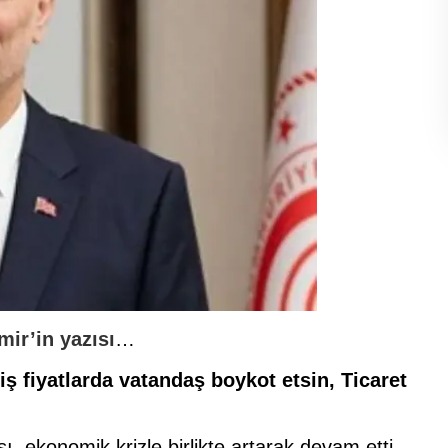
ir’in yazısı
…
ş fiyatlarda vatandaş boykot etsin, Ticaret
, ekonomik krizle birlikte artarak devam etti.