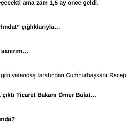
eçecekti ama zam 1,5 ay önce geldi.
İmdat” çığlıklarıyla…
ı sanırım…
ı gitti vatandaş tarafından Cumhurbaşkanı Recep
a çıktı Ticaret Bakanı Ömer Bolat…
sunda?