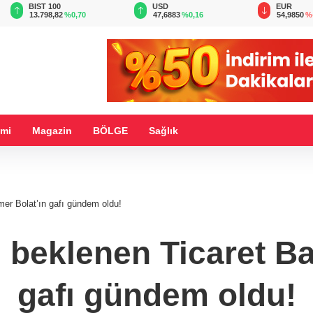
BIST 100
USD
EUR
13.798,82
%0,70
47,6883
%0,16
54,9850
%
mi
Magazin
BÖLGE
Sağlık
er Bolat’ın gafı gündem oldu!
 beklenen Ticaret Ba
gafı gündem oldu!