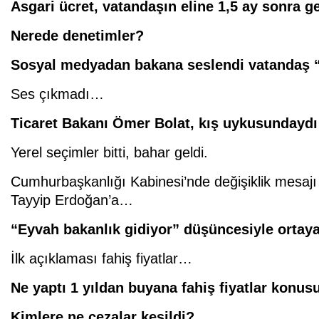
Asgari ücret, vatandaşın eline 1,5 ay sonra g
Nerede denetimler?
Sosyal medyadan bakana seslendi vatandaş “
Ses çıkmadı…
Ticaret Bakanı Ömer Bolat, kış uykusundayd
Yerel seçimler bitti, bahar geldi.
Cumhurbaşkanlığı Kabinesi’nde değişiklik mesaj
Tayyip Erdoğan’a…
“Eyvah bakanlık gidiyor” düşüncesiyle ortay
İlk açıklaması fahiş fiyatlar…
Ne yaptı 1 yıldan buyana fahiş fiyatlar konu
Kimlere ne cezalar kesildi?