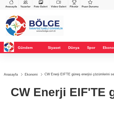
VND
GAU/TRY
%0,37
0,0018
%0,15
6.542,66
%0,72
Anasayfa
Yazarlar
Foto Galeri
Video Galeri
Fikstür
Puan Durumu
Gündem
Siyaset
Dünya
Spor
Ekono
CW Enerji EIF'TE güneş enerjisi çözümlerini s
Anasayfa
Ekonomi
CW Enerji EIF'TE g