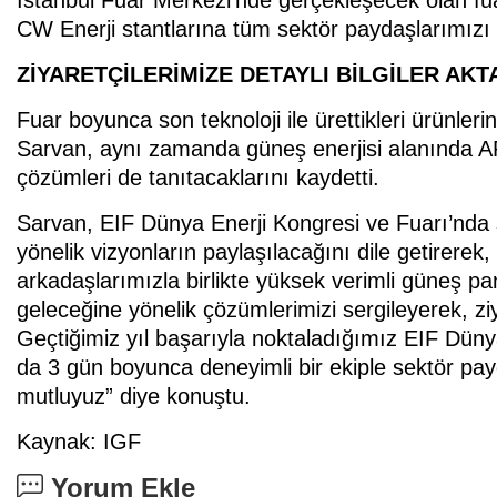
İstanbul Fuar Merkezi'nde gerçekleşecek olan f
CW Enerji stantlarına tüm sektör paydaşlarımızı v
ZİYARETÇİLERİMİZE DETAYLI BİLGİLER AK
Fuar boyunca son teknoloji ile ürettikleri ürünlerin
Sarvan, aynı zamanda güneş enerjisi alanında AR
çözümleri de tanıtacaklarını kaydetti.
Sarvan, EIF Dünya Enerji Kongresi ve Fuarı’nda 
yönelik vizyonların paylaşılacağını dile getirer
arkadaşlarımızla birlikte yüksek verimli güneş pane
geleceğine yönelik çözümlerimizi sergileyerek, ziya
Geçtiğimiz yıl başarıyla noktaladığımız EIF Düny
da 3 gün boyunca deneyimli bir ekiple sektör payd
mutluyuz” diye konuştu.
Kaynak: IGF
Yorum Ekle