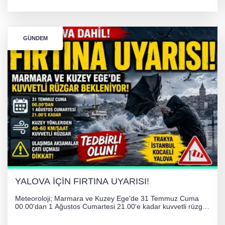
kilogram kategorisinde dünya ikincisi olarak gümüş madalya
kazandı ve Yalova ile Türkiye'yi gururlandırdı.
GÜNDEM
YALOVA İÇİN FIRTINA UYARISI!
Meteoroloji; Marmara ve Kuzey Ege'de 31 Temmuz Cuma
00.00'dan 1 Ağustos Cumartesi 21.00'e kadar kuvvetli rüzgar
ve fırtına bekliyor. İstanbul, Yalova, Kocaeli ve Trakya'da
ulaşımda aksamalar ve olumsuzluklara karşı vatandaşlar