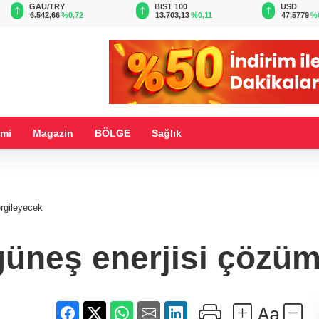
BIST 100
USD
EUR
13.703,13
%0,11
47,5779
%0,04
55,0853
%
mi
Magazin
BÖLGE
Sağlık
ergileyecek
üneş enerjisi çözüm