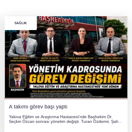
SAĞLIK
A takımı görev başı yaptı
Yalova Eğitim ve Araştırma Hastanesi'nde Başhekim Dr.
Seçkin Özcan sonrası yönetim değişti. Turan Özdemir, Şahin
Bozkurt, Özlem Kotbaş ve Mustafa Aka yeni idari görevlerine
atanarak sağlık hizmetlerini etkinleştirme sürecini başlattı.