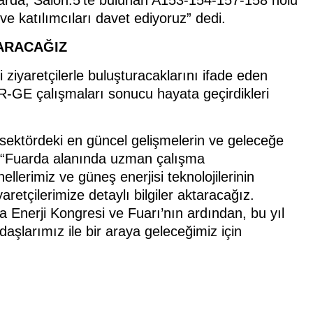
uarda, Salon:5'te bulunan A153-154-157-158 nolu
e katılımcıları davet ediyoruz” dedi.
TARACAĞIZ
i ziyaretçilerle buluşturacaklarını ifade eden
-GE çalışmaları sonucu hayata geçirdikleri
sektördeki en güncel gelişmelerin ve geleceğe
ek, “Fuarda alanında uzman çalışma
llerimiz ve güneş enerjisi teknolojilerinin
retçilerimize detaylı bilgiler aktaracağız.
a Enerji Kongresi ve Fuarı’nın ardından, bu yıl
aşlarımız ile bir araya geleceğimiz için