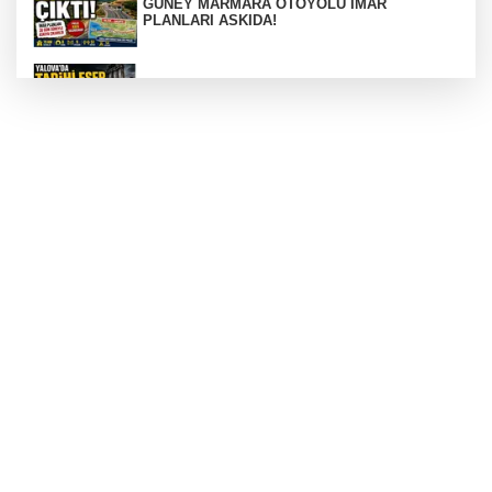
GÜNEY MARMARA OTOYOLU İMAR
PLANLARI ASKIDA!
256 PARÇA ESER ELE GEÇİRİLDİ
Görüntüler yapay zekamı ?
Otomobil Hurdaya Döndü
Yalova'da Ebubekir İçin Umut Seferberliği