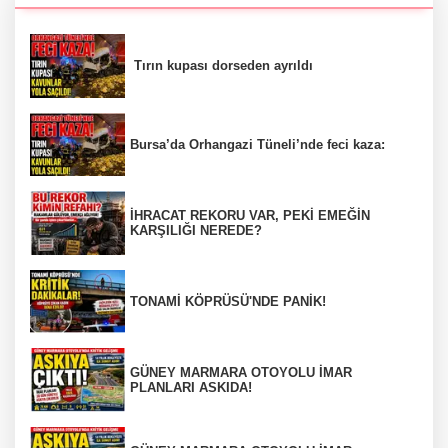
Tırın kupası dorseden ayrıldı
Bursa’da Orhangazi Tüneli’nde feci kaza:
İHRACAT REKORU VAR, PEKİ EMEĞİN
KARŞILIĞI NEREDE?
TONAMİ KÖPRÜSÜ'NDE PANİK!
GÜNEY MARMARA OTOYOLU İMAR
PLANLARI ASKIDA!