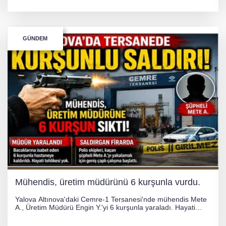
Tezcan, 69 kilogram kategorisinde dünya ikincisi olarak
gümüş madalya kazandı.
GÜNDEM
Mühendis, üretim müdürünü 6 kurşunla vurdu.
Yalova Altınova'daki Cemre-1 Tersanesi'nde mühendis Mete
A., Üretim Müdürü Engin Y.'yi 6 kurşunla yaraladı. Hayati
tehlikesi bulunmayan Engin Y. hastaneye kaldırılırken, kaçan
şüphelinin yakalanması için geniş çaplı soruşturma başlatıldı.