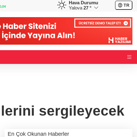
Hava Durumu
GBP
CHF
TR
0,19
64,2217
%0,22
58,9784
%0,11
Yalova
27 °
lerini sergileyecek
En Çok Okunan Haberler