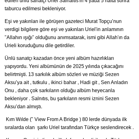
edilen ünlü sanatçı Uriel Salnaitis'in 4 yada 5 hafta sonra
taburcu edilmesi bekleniyor.
Eşi ve yakınları ile görüşen gazeteci Murat Topçu’nun
verdigi bilgilere göre eşi ve yakınları Uriel'in anlamının
"Allahın ışığı" olduğunu anımsatarak, ismi gibi Allah'ın da
Urieli koruduğunu dile getirdiler.
Ünlü sanatçı kazadan önce yeni albüm hazırlıkları
yapıyordu. Yeni albümünün de 2025 yılında çıkacağını
belirtmişti. 13 sarkılık albüm sözleri ve müziği Sezen
Aksu’ya ait , tutkulu , ikinci bahar , Hadi git , Sen Anladın
Onu , daha çok sarkıların olduğu albüm heyecanla
bekleniyor . Salnıtıs, bu şarkıların resmi iznini Sezen
Aksu’dan almıştı.
Kım Wılde (" View From A Bridge ) 80 lerde dünyada ilk
sıralarda olan şarkı Uriel tarafından Türkçe seslendirecek .