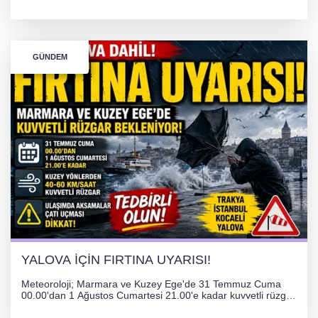
Bozkurt, Özlem Kotbaş ve Mustafa Aka yeni idari görevlerine
atanarak sağlık hizmetlerini etkinleştirme sürecini başlattı.
GÜNDEM
YALOVA İÇİN FIRTINA UYARISI!
Meteoroloji; Marmara ve Kuzey Ege'de 31 Temmuz Cuma
00.00'dan 1 Ağustos Cumartesi 21.00'e kadar kuvvetli rüzgar
ve fırtına bekliyor. İstanbul, Yalova, Kocaeli ve Trakya'da
ulaşımda aksamalar ve olumsuzluklara karşı vatandaşlar