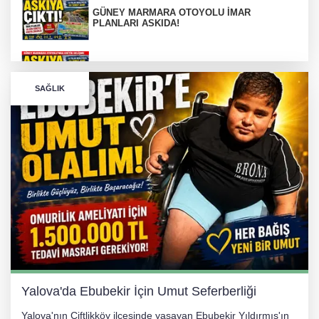
GÜNEY MARMARA OTOYOLU İMAR
PLANLARI ASKIDA!
GÜNEY MARMARA OTOYOLU İMAR
PLANLARI ASKIDA!
SAĞLIK
256 PARÇA ESER ELE GEÇİRİLDİ
Görüntüler yapay zekamı ?
Otomobil Hurdaya Döndü
Yalova'da Ebubekir İçin Umut Seferberliği
Yalova'nın Çiftlikköy ilçesinde yaşayan Ebubekir Yıldırmış'ın