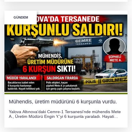
uyarıldı.
GÜNDEM
Mühendis, üretim müdürünü 6 kurşunla vurdu.
Yalova Altınova'daki Cemre-1 Tersanesi'nde mühendis Mete
A., Üretim Müdürü Engin Y.'yi 6 kurşunla yaraladı. Hayati
tehlikesi bulunmayan Engin Y. hastaneye kaldırılırken, kaçan
şüphelinin yakalanması için geniş çaplı soruşturma başlatıldı.