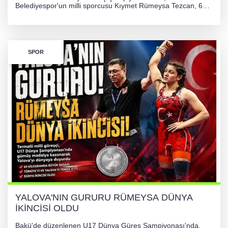
Belediyespor'un milli sporcusu Kıymet Rümeysa Tezcan, 69
kilogram kategorisinde dünya ikincisi olarak gümüş madalya
kazandı ve Yalova ile Türkiye'yi gururlandırdı.
SPOR
YALOVA'NIN GURURU RÜMEYSA DÜNYA
İKİNCİSİ OLDU
Bakü'de düzenlenen U17 Dünya Güreş Şampiyonası'nda,