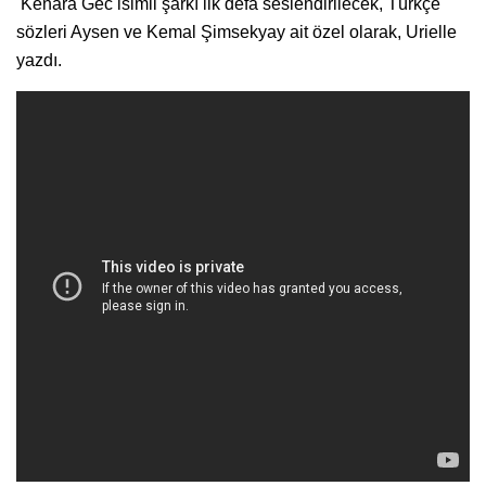
Kenara Gec isimli şarkı ilk defa seslendirilecek, Türkçe
sözleri Aysen ve Kemal Şimsekyay ait özel olarak, Urielle
yazdı.