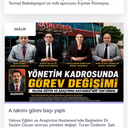
Termal Belediyespor'un milli sporcusu Kıymet Rümeysa
Tezcan, 69 kilogram kategorisinde dünya ikincisi olarak
gümüş madalya kazandı.
SAĞLIK
A takımı görev başı yaptı
Yalova Eğitim ve Araştırma Hastanesi'nde Başhekim Dr.
Seçkin Özcan sonrası yönetim değişti. Turan Özdemir, Şahin