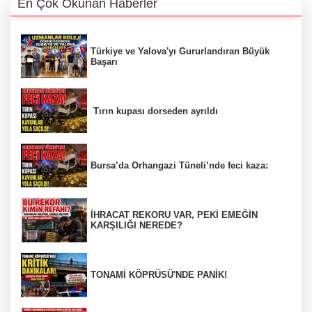
En Çok Okunan Haberler
Türkiye ve Yalova'yı Gururlandıran Büyük
Başarı
Tırın kupası dorseden ayrıldı
Bursa’da Orhangazi Tüneli’nde feci kaza:
İHRACAT REKORU VAR, PEKİ EMEĞİN
KARŞILIĞI NEREDE?
TONAMİ KÖPRÜSÜ'NDE PANİK!