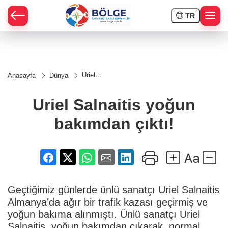
TR
HÇE
Uriel
Anasayfa
Dünya
Salnaitis
RAY
yoğun
bakımdan
Uriel Salnaitis yoğun
çıktı!
SPOR
bakımdan çıktı!
OR
Geçtiğimiz günlerde ünlü sanatçı Uriel Salnaitis
Almanya’da ağır bir trafik kazası geçirmiş ve
yoğun bakıma alınmıştı. Ünlü sanatçı Uriel
Salnaitis, yoğun bakımdan çıkarak, normal