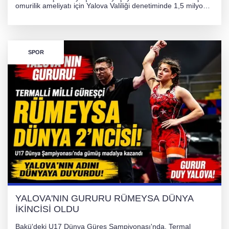
omurilik ameliyatı için Yalova Valiliği denetiminde 1,5 milyon
TL'lik yardım kampanyası başlatıldı. Hayırseverlerin
desteğiyle tedavi masraflarının karşılanması hedefleniyor.
SPOR
YALOVA'NIN GURURU RÜMEYSA DÜNYA
İKİNCİSİ OLDU
Bakü'deki U17 Dünya Güreş Şampiyonası'nda, Termal