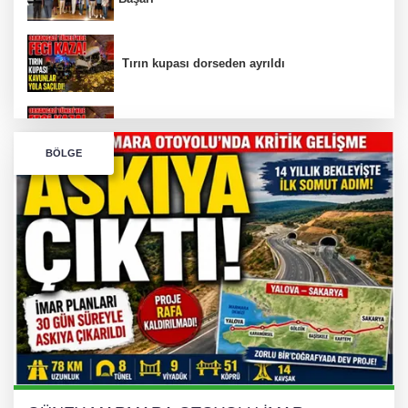
Tırın kupası dorseden ayrıldı
Bursa’da Orhangazi Tüneli’nde feci kaza:
BÖLGE
İHRACAT REKORU VAR, PEKİ EMEĞİN
KARŞILIĞI NEREDE?
TONAMİ KÖPRÜSÜ'NDE PANİK!
GÜNEY MARMARA OTOYOLU İMAR
PLANLARI ASKIDA!