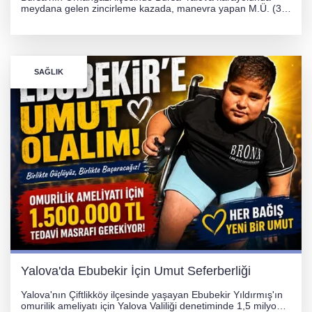
meydana gelen zincirleme kazada, manevra yapan M.Ü. (35)
yönetimindeki 06 GS 328 plakalı otomobil ağaca çarparak
hurdaya döndü. Hafif yaralanan sürücü, Orhangazi Devlet
Hastanesi'ne kaldırıldı.
SAĞLIK
Yalova'da Ebubekir İçin Umut Seferberliği
Yalova'nın Çiftlikköy ilçesinde yaşayan Ebubekir Yıldırmış'ın
omurilik ameliyatı için Yalova Valiliği denetiminde 1,5 milyon