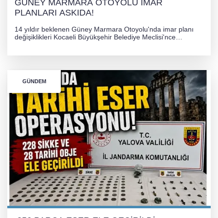
GÜNEY MARMARA OTOYOLU İMAR
PLANLARI ASKIDA!
14 yıldır beklenen Güney Marmara Otoyolu'nda imar planı
değişiklikleri Kocaeli Büyükşehir Belediye Meclisi'nce
onaylanarak 30 gün süreyle askıya çıkarıldı. Projenin Yalova-
Kocaeli arasını rahatlatması ve resmi sürecin devam ettiği
bildirildi.
GÜNDEM