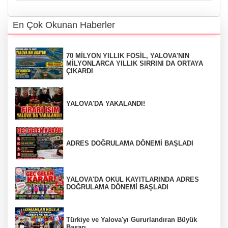
En Çok Okunan Haberler
70 MİLYON YILLIK FOSİL, YALOVA'NIN
MİLYONLARCA YILLIK SIRRINI DA ORTAYA
ÇIKARDI
YALOVA'DA YAKALANDI!
ADRES DOĞRULAMA DÖNEMİ BAŞLADI
YALOVA'DA OKUL KAYITLARINDA ADRES
DOĞRULAMA DÖNEMİ BAŞLADI
Türkiye ve Yalova'yı Gururlandıran Büyük
Başarı