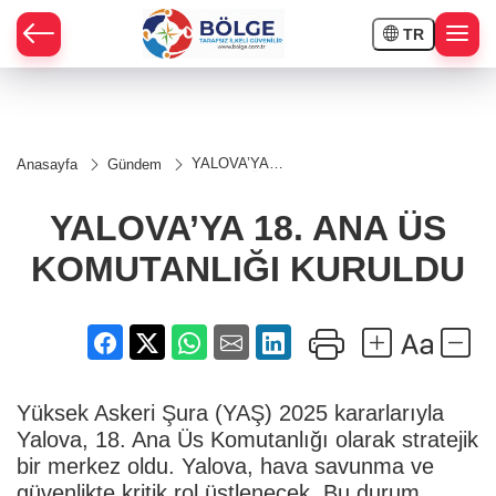
TR
HÇE
YALOVA’YA
Anasayfa
Gündem
18. ANA ÜS
RAY
KOMUTANLIĞI
KURULDU
YALOVA’YA 18. ANA ÜS
SPOR
KOMUTANLIĞI KURULDU
OR
Yüksek Askeri Şura (YAŞ) 2025 kararlarıyla
Yalova, 18. Ana Üs Komutanlığı olarak stratejik
bir merkez oldu. Yalova, hava savunma ve
güvenlikte kritik rol üstlenecek. Bu durum,