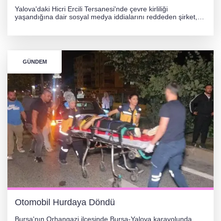
Yalova'daki Hicri Ercili Tersanesi'nde çevre kirliliği
yaşandığına dair sosyal medya iddialarını reddeden şirket,
görüntülerin yapay zekayla oluşturulduğunu savundu. Olayla
ilgili hukuki süreç başlatılırken gözler resmi incelemelere
çevrildi.
GÜNDEM
Otomobil Hurdaya Döndü
Bursa'nın Orhangazi ilçesinde Bursa-Yalova karayolunda