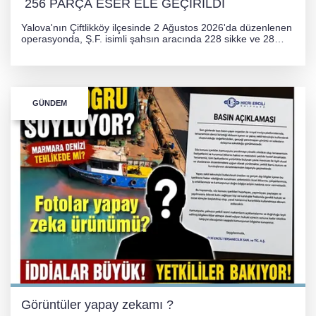
256 PARÇA ESER ELE GEÇİRİLDİ
Yalova'nın Çiftlikköy ilçesinde 2 Ağustos 2026'da düzenlenen
operasyonda, Ş.F. isimli şahsın aracında 228 sikke ve 28
obje olmak üzere toplam 256 tarihi eser ele geçirildi. Şüpheli
hakkında adli işlem başlatıldı.
GÜNDEM
Görüntüler yapay zekamı ?