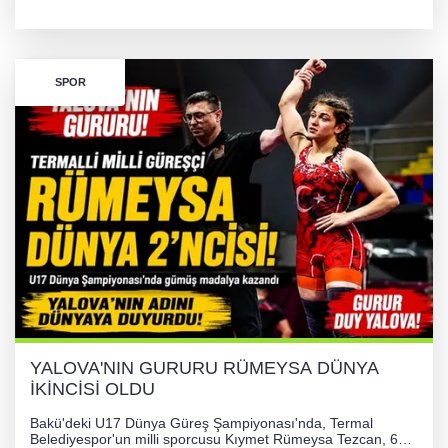
TL'lik yardım kampanyası başlatıldı. Hayırseverlerin
desteğiyle tedavi masraflarının karşılanması hedefleniyor.
SPOR
YALOVA'NIN GURURU RÜMEYSA DÜNYA
İKİNCİSİ OLDU
Bakü'deki U17 Dünya Güreş Şampiyonası'nda, Termal
Belediyespor'un milli sporcusu Kıymet Rümeysa Tezcan, 69