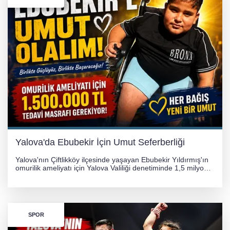
Yalova'da Ebubekir İçin Umut Seferberliği
Yalova'nın Çiftlikköy ilçesinde yaşayan Ebubekir Yıldırmış'ın
omurilik ameliyatı için Yalova Valiliği denetiminde 1,5 milyon
TL'lik yardım kampanyası başlatıldı. Hayırseverlerin
desteğiyle tedavi masraflarının karşılanması hedefleniyor.
SPOR