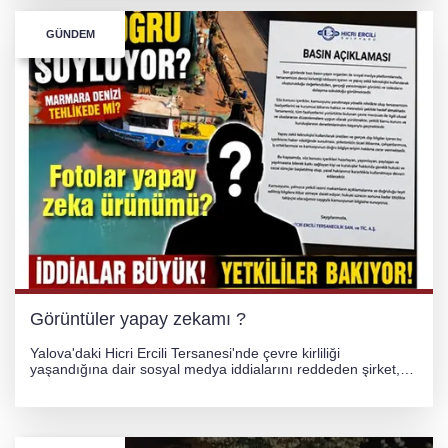
TONAMİ KÖPRÜSÜ'NDE PANİK!
GÜNDEM
GÜNEY MARMARA OTOYOLU İMAR
PLANLARI ASKIDA!
GÜNEY MARMARA OTOYOLU İMAR
PLANLARI ASKIDA!
256 PARÇA ESER ELE GEÇİRİLDİ
Görüntüler yapay zekamı ?
Yalova'daki Hicri Ercili Tersanesi'nde çevre kirliliği
yaşandığına dair sosyal medya iddialarını reddeden şirket,
görüntülerin yapay zekayla oluşturulduğunu savundu. Olayla
ilgili hukuki süreç başlatılırken gözler resmi incelemelere
çevrildi.