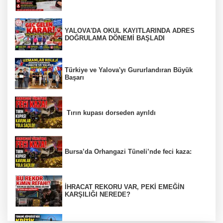
YALOVA'DA OKUL KAYITLARINDA ADRES
DOĞRULAMA DÖNEMİ BAŞLADI
Türkiye ve Yalova'yı Gururlandıran Büyük
Başarı
Tırın kupası dorseden ayrıldı
Bursa’da Orhangazi Tüneli’nde feci kaza:
İHRACAT REKORU VAR, PEKİ EMEĞİN
KARŞILIĞI NEREDE?