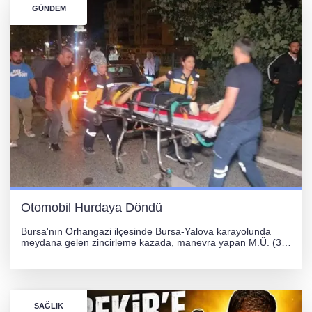
GÜNDEM
Otomobil Hurdaya Döndü
Bursa'nın Orhangazi ilçesinde Bursa-Yalova karayolunda
meydana gelen zincirleme kazada, manevra yapan M.Ü. (35)
yönetimindeki 06 GS 328 plakalı otomobil ağaca çarparak
hurdaya döndü. Hafif yaralanan sürücü, Orhangazi Devlet
Hastanesi'ne kaldırıldı.
SAĞLIK