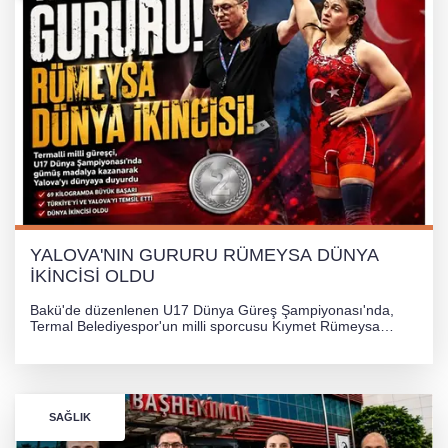
YALOVA'NIN GURURU RÜMEYSA DÜNYA
İKİNCİSİ OLDU
Bakü'de düzenlenen U17 Dünya Güreş Şampiyonası'nda,
Termal Belediyespor'un milli sporcusu Kıymet Rümeysa
Tezcan, 69 kilogram kategorisinde dünya ikincisi olarak
gümüş madalya kazandı.
SAĞLIK