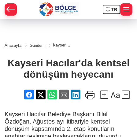
TR
HÇE
Kayseri
Anasayfa
Gündem
Hacılar'da
RAY
kentsel
dönüşüm
Kayseri Hacılar'da kentsel
heyecanı
SPOR
dönüşüm heyecanı
OR
Kayseri Hacılar Belediye Başkanı Bilal
Özdoğan, Ağustos ayı itibariyle kentsel
dönüşüm kapsamında 2. etap konutların
anahtar teslimine başlayacaklarını duyurdu.