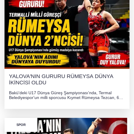
YALOVA'NIN GURURU RÜMEYSA DÜNYA
İKİNCİSİ OLDU
Bakü'deki U17 Dünya Güreş Şampiyonası'nda, Termal
Belediyespor'un milli sporcusu Kıymet Rümeysa Tezcan, 69
kilogram kategorisinde dünya ikincisi olarak gümüş madalya
kazandı ve Yalova ile Türkiye'yi gururlandırdı.
SPOR