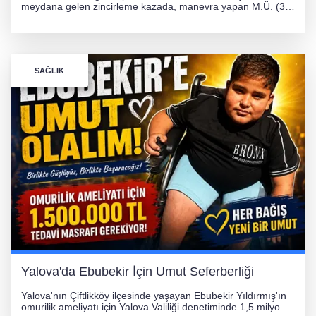
meydana gelen zincirleme kazada, manevra yapan M.Ü. (35)
yönetimindeki 06 GS 328 plakalı otomobil ağaca çarparak
hurdaya döndü. Hafif yaralanan sürücü, Orhangazi Devlet
Hastanesi'ne kaldırıldı.
SAĞLIK
Yalova'da Ebubekir İçin Umut Seferberliği
Yalova'nın Çiftlikköy ilçesinde yaşayan Ebubekir Yıldırmış'ın
omurilik ameliyatı için Yalova Valiliği denetiminde 1,5 milyon