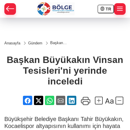
TR
HÇE
Başkan
Anasayfa
Gündem
Büyükakın
RAY
Vinsan
Tesisleri'ni
Başkan Büyükakın Vinsan
yerinde
SPOR
inceledi
Tesisleri'ni yerinde
OR
inceledi
Büyükşehir Belediye Başkanı Tahir Büyükakın,
Kocaelispor altyapısının kullanımı için hayata