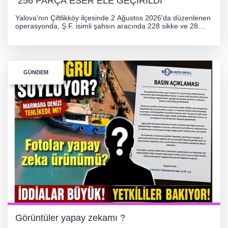
256 PARÇA ESER ELE GEÇİRİLDİ
Yalova'nın Çiftlikköy ilçesinde 2 Ağustos 2026'da düzenlenen
operasyonda, Ş.F. isimli şahsın aracında 228 sikke ve 28
obje olmak üzere toplam 256 tarihi eser ele geçirildi. Şüpheli
hakkında adli işlem başlatıldı.
GÜNDEM
Görüntüler yapay zekamı ?