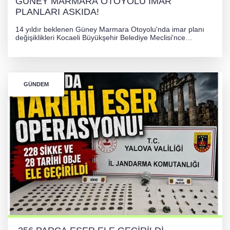
GÜNEY MARMARA OTOYOLU İMAR
PLANLARI ASKIDA!
14 yıldır beklenen Güney Marmara Otoyolu'nda imar planı
değişiklikleri Kocaeli Büyükşehir Belediye Meclisi'nce
onaylanarak 30 gün süreyle askıya çıkarıldı. Projenin Yalova-
Kocaeli arasını rahatlatması ve resmi sürecin devam ettiği
bildirildi.
GÜNDEM