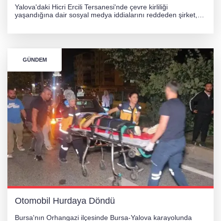
Yalova'daki Hicri Ercili Tersanesi'nde çevre kirliliği
yaşandığına dair sosyal medya iddialarını reddeden şirket,
görüntülerin yapay zekayla oluşturulduğunu savundu. Olayla
ilgili hukuki süreç başlatılırken gözler resmi incelemelere
çevrildi.
GÜNDEM
Otomobil Hurdaya Döndü
Bursa'nın Orhangazi ilçesinde Bursa-Yalova karayolunda