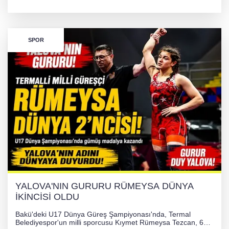
TL'lik yardım kampanyası başlatıldı. Hayırseverlerin
desteğiyle tedavi masraflarının karşılanması hedefleniyor.
SPOR
YALOVA'NIN GURURU RÜMEYSA DÜNYA
İKİNCİSİ OLDU
Bakü'deki U17 Dünya Güreş Şampiyonası'nda, Termal
Belediyespor'un milli sporcusu Kıymet Rümeysa Tezcan, 69