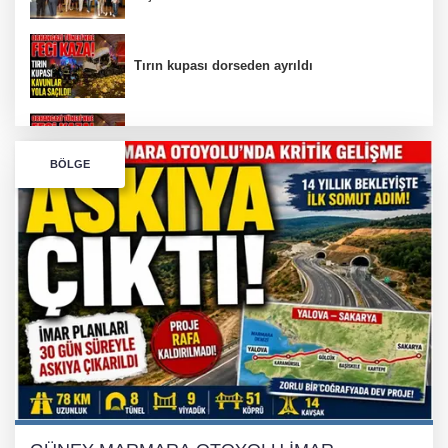
Tırın kupası dorseden ayrıldı
Bursa’da Orhangazi Tüneli’nde feci kaza:
BÖLGE
İHRACAT REKORU VAR, PEKİ EMEĞİN
KARŞILIĞI NEREDE?
TONAMİ KÖPRÜSÜ'NDE PANİK!
GÜNEY MARMARA OTOYOLU İMAR
PLANLARI ASKIDA!